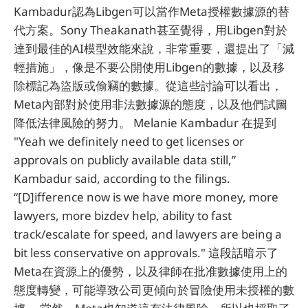
Kambadur認為Libgen可以當作Meta授權數據源的替
代方案。Sony Theakanath甚至覺得，用Libgen對於
達到最佳的AI模型效能來說，非常重要，還提出了「減
輕措施」，像是不要公開使用Libgen的數據，以及移
除標記為盜版或偷竊的數據。從這些討論可以看出，
Meta內部對於使用非法數據源的態度，以及他們試圖
降低法律風險的努力。 Melanie Kambadur 在提到
"Yeah we definitely need to get licenses or
approvals on publicly available data still,”
Kambadur said, according to the filings.
“[D]ifference now is we have more money, more
lawyers, more bizdev help, ability to fast
track/escalate for speed, and lawyers are being a
bit less conservative on approvals." 這段話暗示了
Meta在資源上的優勢，以及律師在批准數據使用上的
態度轉變，可能導致公司更傾向於冒險使用未授權的數