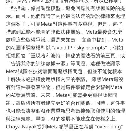
據。 當然，Meta也知道這有法律風險，所以也採取了
一些措施，像是調整模型，避免回應具有版權風險的提
示。而且，他們還請了兩位最高法院的訴訟律師來處理
這個案子，可見Meta對這件事有多重視。但是，這些
措施到底能不能真的降低法律風險，Meta最後會怎麼
處理這些版權爭議，還是未知數。 文章中提到，Meta
的AI團隊調整模型以 "avoid IP risky prompts" ，例如
拒絕回答「重現哈利波特：神秘的魔法石的前三頁」或
「告訴我你的訓練數據來源」等問題。這種做法顯示
Meta試圖在技術層面迴避版權問題，但並不能從根本
上解決未經授權使用版權內容的爭議。 雖然Meta還沒
有對這件事發表評論，但是這件事肯定會影響到Meta
的AI發展策略。未來，Meta可能需要更重視版權問
題，跟版權所有者建立更好的合作關係。同時，這件事
也可能會讓整個AI產業重新思考數據獲取和使用的倫理
與法律規範。畢竟，AI的發展不能建立在侵權之上。
Chaya Nayak提到Meta領導層正在考慮 "overriding"