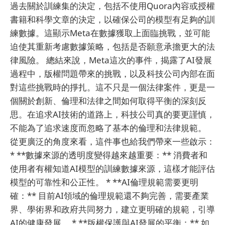
過去關於訓練集的決定，包括不使用Quora內容或授權
書籍和科學文章的決定，以確保公司的模型有足夠的訓
練數據。這顯示Meta在數據獲取上面臨挑戰，並可能
迫使其重新考慮數據策略，包括是否願意承擔更大的法
律風險。 總結來說，Meta這次的事件，揭露了AI發展
過程中，版權問題帶來的挑戰，以及科技公司內部在面
對這些挑戰時的掙扎。這不只是一個法律案件，更是一
個關於創新、倫理和法律之間如何取得平衡的深刻反
思。在追求AI技術的道路上，科技公司真的要更謹慎，
不能為了追求速度而忽略了基本的倫理和法律規範。
從更廣泛的角度來看，這件事也給我們帶來一些啟示：
* **數據來源的透明度變得越來越重要：** 消費者和
使用者有權知道AI模型的訓練數據來源，這樣才能評估
模型的可靠性和公正性。 * **AI倫理規範需要更明
確：** 目前AI領域的倫理規範還不夠完善，需要產業
界、學術界和政府共同努力，建立更明確的規範，引導
AI的健康發展。 * **版權保護與AI發展的平衡：** 如