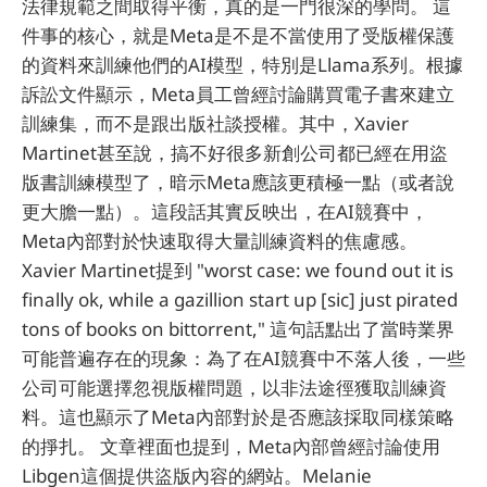
法律規範之間取得平衡，真的是一門很深的學問。 這
件事的核心，就是Meta是不是不當使用了受版權保護
的資料來訓練他們的AI模型，特別是Llama系列。根據
訴訟文件顯示，Meta員工曾經討論購買電子書來建立
訓練集，而不是跟出版社談授權。其中，Xavier
Martinet甚至說，搞不好很多新創公司都已經在用盜
版書訓練模型了，暗示Meta應該更積極一點（或者說
更大膽一點）。這段話其實反映出，在AI競賽中，
Meta內部對於快速取得大量訓練資料的焦慮感。
Xavier Martinet提到 "worst case: we found out it is
finally ok, while a gazillion start up [sic] just pirated
tons of books on bittorrent," 這句話點出了當時業界
可能普遍存在的現象：為了在AI競賽中不落人後，一些
公司可能選擇忽視版權問題，以非法途徑獲取訓練資
料。這也顯示了Meta內部對於是否應該採取同樣策略
的掙扎。 文章裡面也提到，Meta內部曾經討論使用
Libgen這個提供盜版內容的網站。Melanie