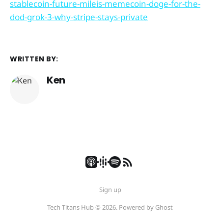
stablecoin-future-mileis-memecoin-doge-for-the-
dod-grok-3-why-stripe-stays-private
WRITTEN BY:
Ken
Sign up
Tech Titans Hub © 2026. Powered by
Ghost