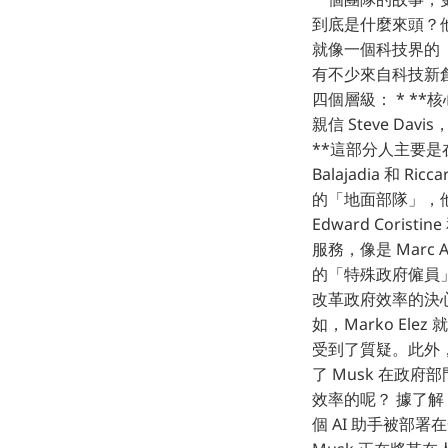
到底是什麼來頭？他
就像一個科技界的「復
有不少來自科技新
四個層級： * *
親信 Steve Davi
**這部分人主要是在
Balajadia 和 
的「地面部隊」，他們
Edward Coris
服務，像是 Marc 
的「特殊政府僱員
改革政府效率的決心
如，Marko Ele
受到了質疑。此外
了 Musk 在政
效率的呢？ 據了解
個 AI 助手被部署在