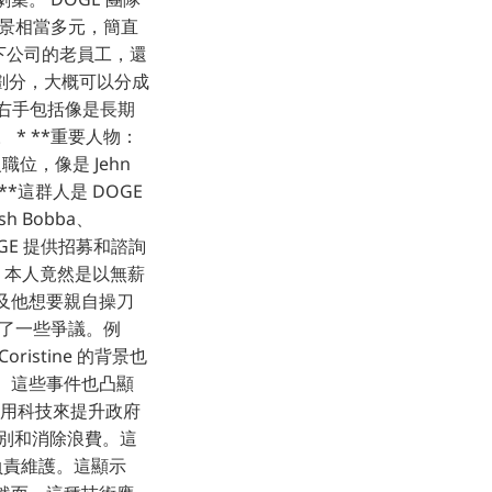
背景相當多元，簡直
 旗下公司的老員工，還
劃分，大概可以分成
左右手包括像是長期
er。 * **重要人物：
位，像是 Jehn
：**這群人是 DOGE
 Bobba、
 DOGE 提供招募和諮詢
usk 本人竟然是以無薪
及他想要親自操刀
發了一些爭議。例
ristine 的背景也
。這些事件也凸顯
利用科技來提升政府
識別和消除浪費。這
y 負責維護。這顯示