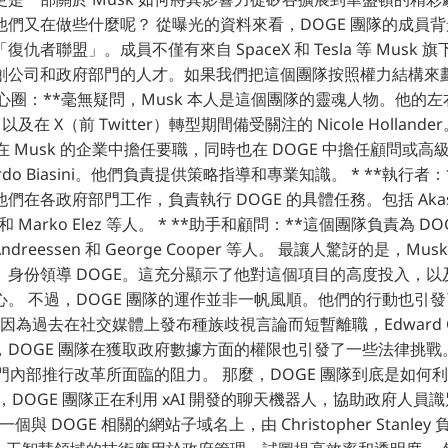
們又在做些什麼呢？ 從曝光的資料來看，DOGE 團隊的成員
仇者聯盟」。成員不僅有來自 SpaceX 和 Tesla 等 Musk
創公司和政府部門的人才。如果我們把這個團隊按照權力結構來
*核心圈：**毫無疑問，Musk 本人是這個團隊的靈魂人物。他的
s，以及在 X（前 Twitter）轉型期間備受關注的 Nicole Holland
 Musk 的企業中擔任要職，同時也在 DOGE 中擔任顧問或高級職
Riccardo Biasini。他們負責提供策略指導和專業知識。 * **執行者
在各政府部門工作，負責執行 DOGE 的具體任務。包括 Akash
tine 和 Marko Elez 等人。 * **助手和顧問：**這個團隊負責為
Andreessen 和 George Cooper 等人。 最讓人驚訝的是，M
」身份領導 DOGE。這充分顯示了他對這個項目的高度投入，以
。 不過，DOGE 團隊的運作並非一帆風順。他們的行動也引
z 就因為過去在社交媒體上發布種族歧視言論而短暫離職，Edward Co
，DOGE 團隊在獲取政府數據方面的權限也引發了一些法律挑戰
府部門內部推行改革所面臨的阻力。 那麼，DOGE 團隊到底是如何
，DOGE 團隊正在利用 xAI 開發的聊天機器人，協助政府人員
一個與 DOGE 相關的網站子域名上，由 Christopher Stanle