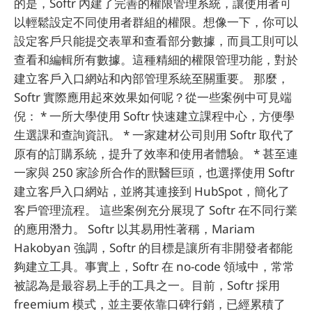
的是，Softr 內建了完善的權限管理系統，讓使用者可
以輕鬆設定不同使用者群組的權限。想像一下，你可以
設定客戶只能提交表單和查看部分數據，而員工則可以
查看和編輯所有數據。這種精細的權限管理功能，對於
建立客戶入口網站和內部管理系統至關重要。 那麼，
Softr 實際應用起來效果如何呢？從一些案例中可見端
倪： * 一所大學使用 Softr 快速建立課程中心，方便學
生選課和查詢資訊。 * 一家建材公司則用 Softr 取代了
原有的訂購系統，提升了效率和使用者體驗。 * 甚至連
一家與 250 家診所合作的獸醫巨頭，也選擇使用 Softr
建立客戶入口網站，並將其連接到 HubSpot，簡化了
客戶管理流程。 這些案例充分展現了 Softr 在不同行業
的應用潛力。 Softr 以其易用性著稱，Mariam
Hakobyan 強調，Softr 的目標是讓所有非開發者都能
夠建立工具。事實上，Softr 在 no-code 領域中，常常
被認為是最容易上手的工具之一。目前，Softr 採用
freemium 模式，並主要依靠口碑行銷，已經累積了