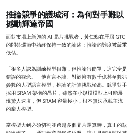
推論競爭的護城河：為何對手難以
撼動輝達帝國
面對市場上新興的 AI 晶片挑戰者，黃仁勳在歷屆 GTC
的問答環節中始終保持一致的論述：推論的難度被嚴重
低估。
「很多人認為訓練模型很難，但推論很簡單，這完全是
錯誤的觀念。」他直言不諱。對於擁有數千億甚至數兆
參數的大型語言模型，推論的計算挑戰極高。競爭對手
採用 SRAM 架構的晶片，雖然在小規模模型上可能展
現驚人速度，但 SRAM 容量極小，根本無法承載主流
的龐大模型。
當模型大到必須切割並跨越多個晶片運算時，真正的瓶
頸出現了——通訊頻寬與網路延遲。這正是輝達難以被