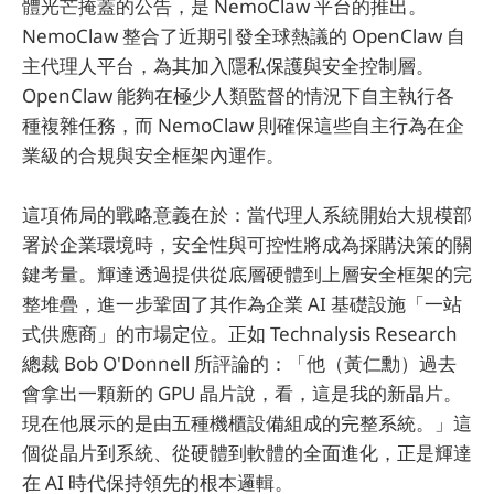
體光芒掩蓋的公告，是 NemoClaw 平台的推出。
NemoClaw 整合了近期引發全球熱議的 OpenClaw 自
主代理人平台，為其加入隱私保護與安全控制層。
OpenClaw 能夠在極少人類監督的情況下自主執行各
種複雜任務，而 NemoClaw 則確保這些自主行為在企
業級的合規與安全框架內運作。
這項佈局的戰略意義在於：當代理人系統開始大規模部
署於企業環境時，安全性與可控性將成為採購決策的關
鍵考量。輝達透過提供從底層硬體到上層安全框架的完
整堆疊，進一步鞏固了其作為企業 AI 基礎設施「一站
式供應商」的市場定位。正如 Technalysis Research
總裁 Bob O'Donnell 所評論的：「他（黃仁勳）過去
會拿出一顆新的 GPU 晶片說，看，這是我的新晶片。
現在他展示的是由五種機櫃設備組成的完整系統。」這
個從晶片到系統、從硬體到軟體的全面進化，正是輝達
在 AI 時代保持領先的根本邏輯。