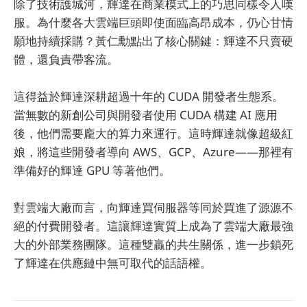
除了技術護城河，輝達在商業模式上的巧思同樣令人嘆
服。為什麼各大雲端巨頭即使面臨高昂成本，仍心甘情
願地持續採購？黃仁勳點出了核心關鍵：輝達不只賣硬
體，還負責帶客流。
這得益於輝達深耕超過十年的 CUDA 開發者生態系。
當無數的新創公司與開發者使用 CUDA 構建 AI 應用
後，他們需要龐大的算力來運行。這時輝達就像超級紅
娘，將這些開發者導向 AWS、GCP、Azure——那裡有
準備好的輝達 GPU 等著他們。
對雲端大廠而言，向輝達買伺服器等同於買進了源源不
絕的付費開發者。這讓輝達實質上成為了雲端大廠最強
大的外部業務團隊。這種雙贏的共生關係，進一步鎖死
了輝達在供應鏈中無可取代的話語權。