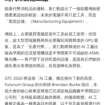
順著代幣消耗品的邏輯，黃仁勳提出了一個顛覆傳統硬
體產業認知的框架：未來的電腦不再只是工具，而是
「製造設備」（Manufacturing Equipment）。
傳統上，企業購買電腦是當作工具給員工使用；但現
在，超大型雲端服務商與企業瘋狂採購輝達的 GPU 叢
集，是為了「生產代幣」。黃仁勳將輝達的 AI 工廠比
喻為早期的交流發電機或是半導體業不可或缺的 ASML
曝光機——客戶買下這些昂貴的設備，是因為它們能持
續生產出有價值的商品，並直接轉化為營收。
GTC 2026 將這個「AI 工廠」概念推向了新的高度。
Futurum Group 的分析師 Brendan Burke 指出，本
屆大會的核心敘事是輝達已完成從無晶圓廠半導體設計
公司到「全球級基礎設施供應商」的徹底蛻變。AI 工
廠被定義為一種專為目的而建、以千兆瓦級規模運行的