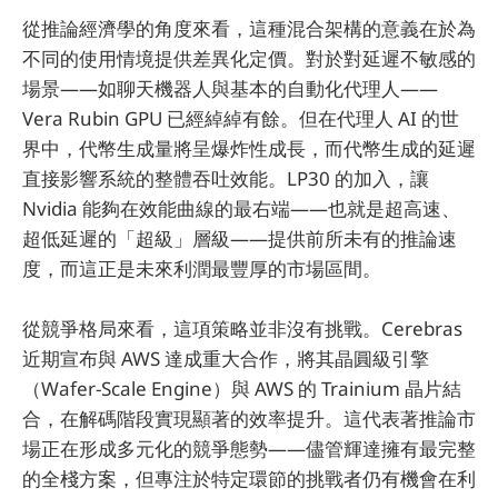
從推論經濟學的角度來看，這種混合架構的意義在於為
不同的使用情境提供差異化定價。對於對延遲不敏感的
場景——如聊天機器人與基本的自動化代理人——
Vera Rubin GPU 已經綽綽有餘。但在代理人 AI 的世
界中，代幣生成量將呈爆炸性成長，而代幣生成的延遲
直接影響系統的整體吞吐效能。LP30 的加入，讓
Nvidia 能夠在效能曲線的最右端——也就是超高速、
超低延遲的「超級」層級——提供前所未有的推論速
度，而這正是未來利潤最豐厚的市場區間。
從競爭格局來看，這項策略並非沒有挑戰。Cerebras
近期宣布與 AWS 達成重大合作，將其晶圓級引擎
（Wafer-Scale Engine）與 AWS 的 Trainium 晶片結
合，在解碼階段實現顯著的效率提升。這代表著推論市
場正在形成多元化的競爭態勢——儘管輝達擁有最完整
的全棧方案，但專注於特定環節的挑戰者仍有機會在利