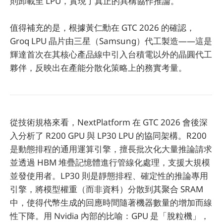
則卸載至 LPU，實現了真正的異構協作推論。
值得補充的是，根據黃仁勳在 GTC 2026 的確認，
Groq LPU 晶片由三星（Samsung）代工製造——這是
輝達首次在其核心產品線中引入台積電以外的晶圓代工
夥伴，反映出在產能分散化策略上的務實考量。
從技術規格來看，NextPlatform 在 GTC 2026 會後深
入分析了 R200 GPU 與 LP30 LPU 的協同架構。R200
是動態排程的通用運算引擎，擅長批次化大量推論請求
並透過 HBM 堆疊記憶體進行管線化處理，支援大規模
並發使用者。LP30 則是靜態排程、確定性的推論專用
引擎，將模型權重（而非資料）分散到其聚合 SRAM
中，使得代幣生成的回應時間隨著機器數量的增加而線
性下降。用 Nvidia 內部的比喻：GPU 是「脫粒機」，