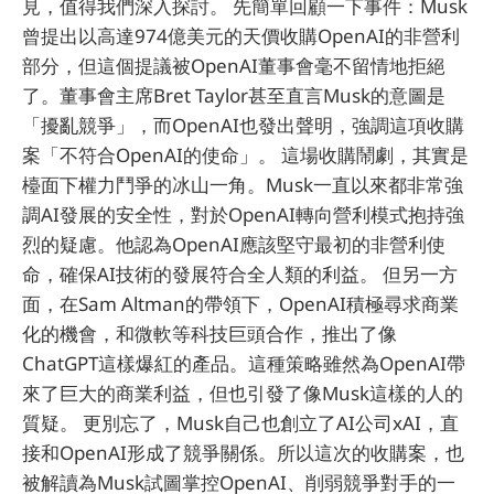
見，值得我們深入探討。 先簡單回顧一下事件：Musk
曾提出以高達974億美元的天價收購OpenAI的非營利
部分，但這個提議被OpenAI董事會毫不留情地拒絕
了。董事會主席Bret Taylor甚至直言Musk的意圖是
「擾亂競爭」，而OpenAI也發出聲明，強調這項收購
案「不符合OpenAI的使命」。 這場收購鬧劇，其實是
檯面下權力鬥爭的冰山一角。Musk一直以來都非常強
調AI發展的安全性，對於OpenAI轉向營利模式抱持強
烈的疑慮。他認為OpenAI應該堅守最初的非營利使
命，確保AI技術的發展符合全人類的利益。 但另一方
面，在Sam Altman的帶領下，OpenAI積極尋求商業
化的機會，和微軟等科技巨頭合作，推出了像
ChatGPT這樣爆紅的產品。這種策略雖然為OpenAI帶
來了巨大的商業利益，但也引發了像Musk這樣的人的
質疑。 更別忘了，Musk自己也創立了AI公司xAI，直
接和OpenAI形成了競爭關係。所以這次的收購案，也
被解讀為Musk試圖掌控OpenAI、削弱競爭對手的一