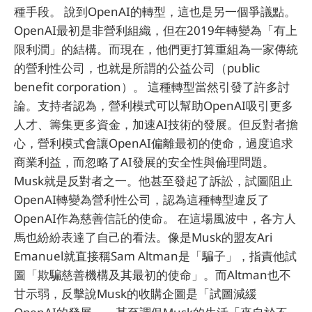
種手段。 說到OpenAI的轉型，這也是另一個爭議點。
OpenAI最初是非營利組織，但在2019年轉變為「有上
限利潤」的結構。而現在，他們更打算重組為一家傳統
的營利性公司，也就是所謂的公益公司（public
benefit corporation）。 這種轉型當然引發了許多討
論。支持者認為，營利模式可以幫助OpenAI吸引更多
人才、籌集更多資金，加速AI技術的發展。但反對者擔
心，營利模式會讓OpenAI偏離最初的使命，過度追求
商業利益，而忽略了AI發展的安全性與倫理問題。
Musk就是反對者之一。他甚至發起了訴訟，試圖阻止
OpenAI轉變為營利性公司，認為這種轉型違反了
OpenAI作為慈善信託的使命。 在這場風波中，各方人
馬也紛紛表達了自己的看法。像是Musk的盟友Ari
Emanuel就直接稱Sam Altman是「騙子」，指責他試
圖「欺騙慈善機構及其最初的使命」。而Altman也不
甘示弱，反擊說Musk的收購企圖是「試圖減緩