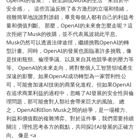
OpenAI的發展」，甚至調侃Musk的生活「來自於不
安全感」。 這些言論反映了各方激烈的立場和情緒，
很難簡單地說誰對誰錯，畢竟每個人都有自己的利益考
量和價值判斷。 那麼，OpenAI的未來會怎麼走呢？這
次拒絕了Musk的收購，並不代表風波就此平息。
Musk仍然可以透過法律途徑，繼續挑戰OpenAI的轉
型計畫。同時，OpenAI的發展也面臨著許多挑戰，像
是技術瓶頸、倫理爭議、以及來自其他競爭者的壓力等
等。 OpenAI的未來走向，將對整個人工智慧領域產生
深遠的影響。如果OpenAI成功轉型為一家營利性公
司，可能會加速AI技術的商業化進程。但如果OpenAI
在追求商業利益的過程中，忽略了AI發展的安全性與倫
理問題，那可能會對人類社會帶來巨大的風險。 總
之，OpenAI和Elon Musk之間的紛爭，是一場權力、
利益和價值觀的複雜博弈。對於這件事，我們需要持續
關注，理性思考各方的觀點，共同探討AI發展的正確方
向。 像是 <a