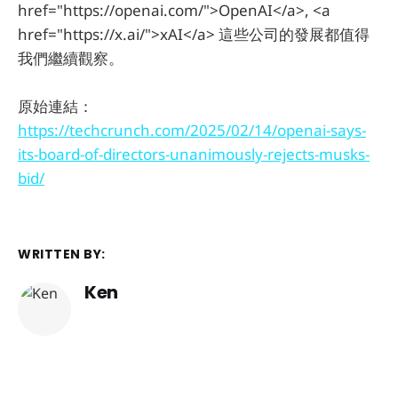
href="https://openai.com/">OpenAI</a>, <a
href="https://x.ai/">xAI</a> 這些公司的發展都值得
我們繼續觀察。
原始連結：
https://techcrunch.com/2025/02/14/openai-says-
its-board-of-directors-unanimously-rejects-musks-
bid/
WRITTEN BY:
Ken