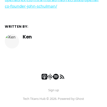
co-founder-john-schulman/
WRITTEN BY:
Ken
Sign up
Tech Titans Hub © 2026. Powered by
Ghost