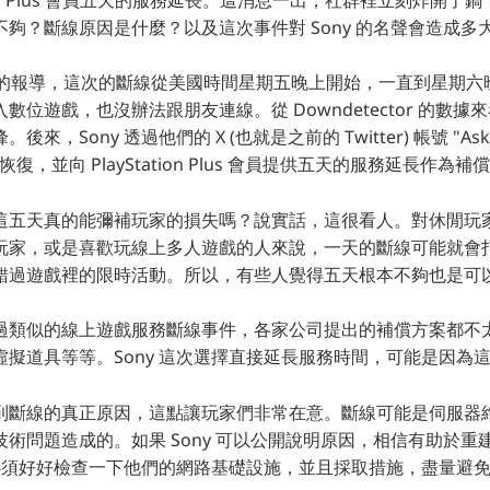
夠？斷線原因是什麼？以及這次事件對 Sony 的名聲會造成多
unch 的報導，這次的斷線從美國時間星期五晚上開始，一直到星期
數位遊戲，也沒辦法跟朋友連線。從 Downdetector 的數
，Sony 透過他們的 X (也就是之前的 Twitter) 帳號 "Ask Pla
恢復，並向 PlayStation Plus 會員提供五天的服務延長作為補
這五天真的能彌補玩家的損失嗎？說實話，這很看人。對休閒玩
玩家，或是喜歡玩線上多人遊戲的人來說，一天的斷線可能就會
錯過遊戲裡的限時活動。所以，有些人覺得五天根本不夠也是可
過類似的線上遊戲服務斷線事件，各家公司提出的補償方案都不
虛擬道具等等。Sony 這次選擇直接延長服務時間，可能是因為
到斷線的真正原因，這點讓玩家們非常在意。斷線可能是伺服器
術問題造成的。如果 Sony 可以公開說明原因，相信有助於重
y 必須好好檢查一下他們的網路基礎設施，並且採取措施，盡量避