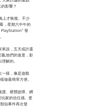
大的影響？
六晚上才恢復。不少
據來看，星期六中午的
yStation" 發
償。
家來說，五天或許還
打亂他們的進度，影
以理解的。
太一樣，像是遊戲
這樣做最簡單方便。
維護、硬體故障、網
建玩家的信任感。更
免類似事件再次發