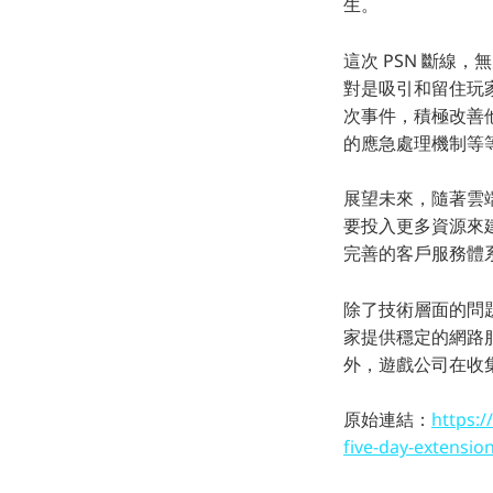
生。
這次 PSN 斷線
對是吸引和留住玩
次事件，積極改善
的應急處理機制等
展望未來，隨著雲
要投入更多資源來
完善的客戶服務體
除了技術層面的問
家提供穩定的網路
外，遊戲公司在收
原始連結：
https:/
five-day-extensio