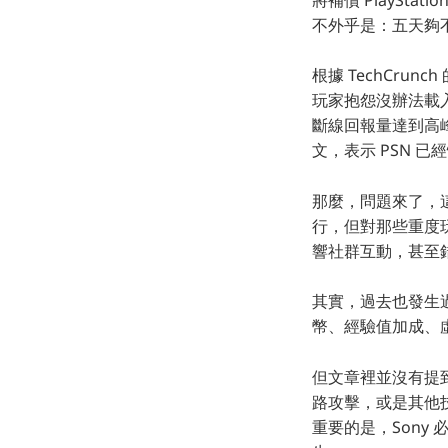
不外乎是：五天夠不
根據 TechCr
玩家抱怨沒辦法載入
斷線回報量達到高峰。後來
文，表示 PSN 已經
那麼，問題來了，
行，但對那些重度
響社群互動，甚至
其實，過去也發生
幣、經驗值加成、
但文章裡並沒有提
路攻擊，或是其他技
重要的是，Son