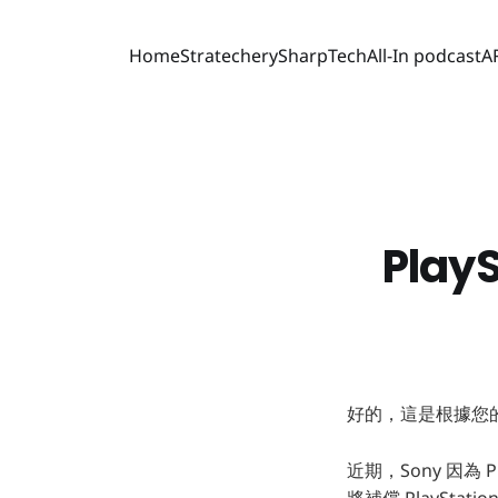
Home
Stratechery
SharpTech
All-In podcast
A
Pla
好的，這是根據您
近期，Sony 因為 
將補償 PlaySt