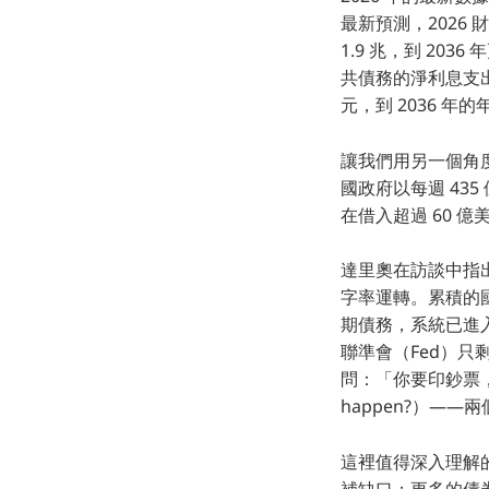
最新預測，2026 財
1.9 兆，到 20
共債務的淨利息支出在
元，到 2036 年
讓我們用另一個角度來理
國政府以每週 43
在借入超過 60 
達里奧在訪談中指出
字率運轉。累積的國家
期債務，系統已進
聯準會（Fed）
問：「你要印鈔票，還是讓債
happen?）—
這裡值得深入理解