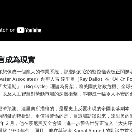
言成為現實
序想像成一個龐大的作業系統，那麼此刻它的監控儀表板正閃爍
ter Associates）創辦人雷 達里奧（Ray Dalio）在《All-In 
大週期」（Big Cycle）理論為骨架，將美國的財政危機、全
，以及人工智慧對勞動市場的深層衝擊，串聯成一幅令人不安的
經濟預測。達里奧所描繪的，是歷史上反覆出現的帝國衰落劇本
向關鍵的轉折點。更值得警惕的是，自這場訪談以來，達里奧的
6 年 2 月，他在慕尼黑安全會議上進一步警告世界正進入「大失序」
期，堪比 1930 年代；同月，他在與記者 Kamal Ahmed 的對談