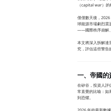
（capital 
僅僅數天後，202
球能源市場劇烈震盪
——國際秩序崩解
本文將深入拆解達里
究，評估這些警告
一、帝國的
在矽谷，投資人評估
常直覺的比喻：如
到恐懼。
2026 年的最新數