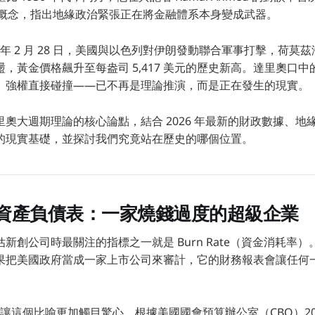
war）的概念，指出地緣政治緊張正在將金融體系本身變成武器。
6 年 2 月 28 日，美國與以色列對伊朗發動聯合軍事打擊，荷莫
，黃金價格飆升至每盎司 5,417 美元的歷史新高。達里奧口
、強權直接碰撞——已不再是理論推演，而是正在發生的現實。
奧大週期理論的核心論點，結合 2026 年最新的財政數據、地
的現實基礎，並探討我們究竟站在歷史的哪個位置。
資產負債表：一家燒錢過度的超級企業
新創公司時最關注的指標之一就是 Burn Rate（資金消耗率
果把美國政府當成一家上市公司來審計，它的財務報表會讓任何
據讓這個比喻更加觸目驚心。根據美國國會預算辦公室（CBO）2026