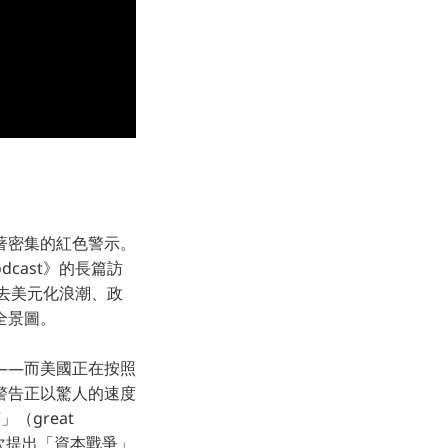
著密集的紅色警示。
Podcast》的長篇訪
球去美元化浪潮、政
全景圖。
——而美國正在按照
警告正以驚人的速度
（great
中首次提出「資本戰爭」