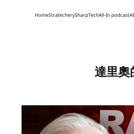
Home
Stratechery
SharpTech
All-In podcast
A
達里奧