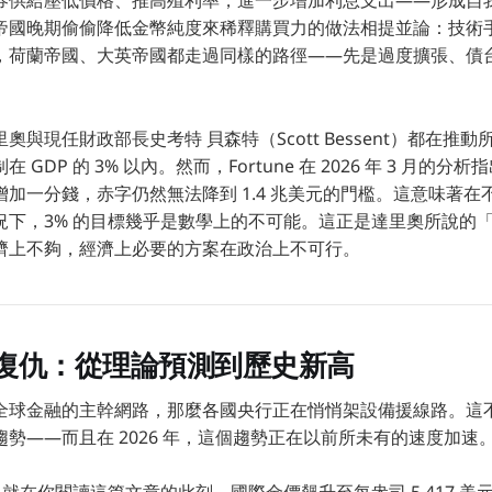
券供給壓低價格、推高殖利率，進一步增加利息支出——形成自
帝國晚期偷偷降低金幣純度來稀釋購買力的做法相提並論：技術
，荷蘭帝國、大英帝國都走過同樣的路徑——先是過度擴張、債
與現任財政部長史考特 貝森特（Scott Bessent）都在推動
GDP 的 3% 以內。然而，Fortune 在 2026 年 3 月的
加一分錢，赤字仍然無法降到 1.4 兆美元的門檻。這意味著在
況下，3% 的目標幾乎是數學上的不可能。這正是達里奧所說的
濟上不夠，經濟上必要的方案在政治上不可行。
復仇：從理論預測到歷史新高
全球金融的主幹網路，那麼各國央行正在悄悄架設備援線路。這
勢——而且在 2026 年，這個趨勢正在以前所未有的速度加速