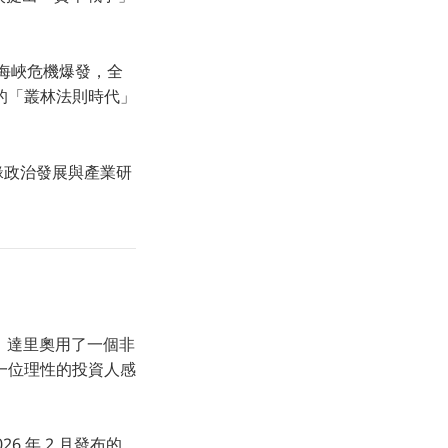
茲海峽危機爆發，全
中的「叢林法則時代」
緣政治發展與產業研
）。達里奧用了一個非
一位理性的投資人感
 年 2 月發布的