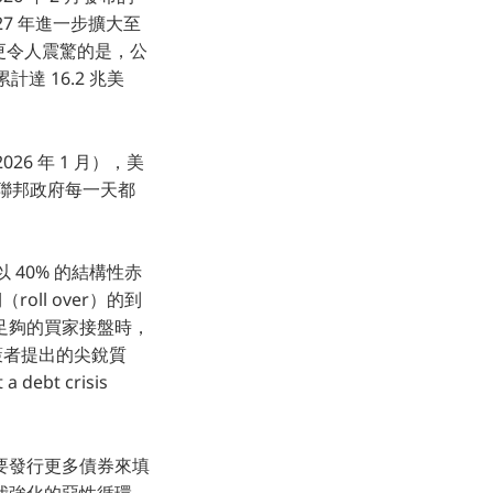
027 年進一步擴大至
關。更令人震驚的是，公
達 16.2 兆美
26 年 1 月），美
，聯邦政府每一天都
 40% 的結構性赤
ll over）的到
足夠的買家接盤時，
策者提出的尖銳質
ebt crisis
要發行更多債券來填