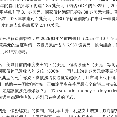
年的聯邦預算赤字將達 1.85 兆美元（約佔 GDP 的 5.8%），2
36 年更將飆升至 3.1 兆美元。國家債務總額已突破 38 兆美元大
 2026 年將達到 1 兆美元，CBO 預估這個數字在未來十年將累計
的年度利息支出將膨脹至 2.1 兆美元。
解這個規模：在 2026 財年的前四個月（2025 年 10 月至 20
5 億美元的速度舉債，四個月累計借入 6,960 億美元。換句話說
億美元來維持運轉。
，美國目前的年度支出約 7 兆美元，但稅收僅 5 兆美元，等同以
債務已達收入的 6 倍（600%），再加上約 9 兆美元需要展期（ro
入典型的死亡螺旋：當債務增長速度遠超收入，且市場上找不到
只剩一條路——開動印鈔機。正如達里奧在慕尼黑安全會議上向決
務危機爆發？」（Do you print money or do you let a d
—兩個選項都通往痛苦，差別只在痛苦的形式。
的是「債務螺旋」的機制。當利率上升，利息支出增加，政府需