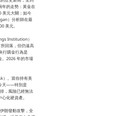
 美元的歷史新高，受到
兩年的走勢：黃金在
00 美元大關；如今
rgan）分析師在最
00 美元。
Institution）
 噸有所回落，但仍遠高
的央行購金行為是
2026 年的市場
isk）。當你持有美
今天——特別是
安排，風險已經無法
中心化硬資產。
對伊朗發動攻擊，全