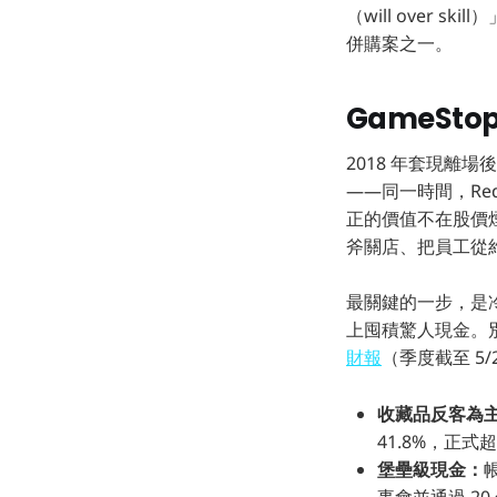
（will over ski
併購案之一。
GameSt
2018 年套現離場後
——同一時間，Redd
正的價值不在股價煙火
斧關店、把員工從約 
最關鍵的一步，是
上囤積驚人現金。
財報
（季度截至 5
收藏品反客為
41.8%，正式
堡壘級現金：