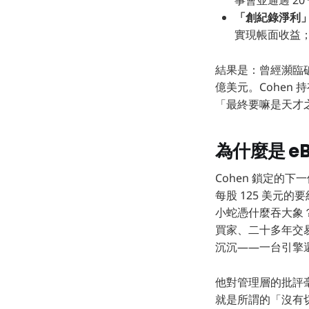
事會並通過 2
「創紀錄淨利
實現帳面收益
結果是：曾經瀕臨破產的
億美元。Cohen 
「最終要嘛是天才
為什麼是 e
Cohen 鎖定的下一
每股 125 美元的
小蛇憑什麼吞大象？但
買家、二十多年交
沉沉——一台引擎
他對管理層的批評
就是所謂的「沒有切膚