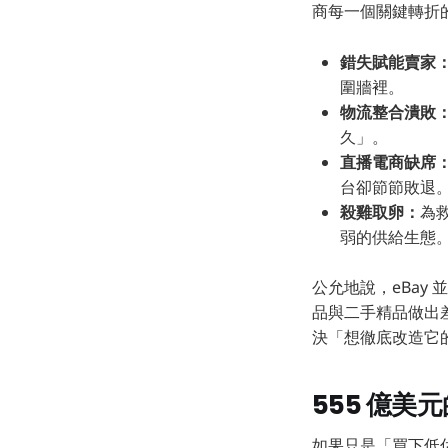
商每一個關鍵轉折
錯失賦能賣家
圍牆裡。
物流整合潰敗
久」。
直播電商缺席
台卻節節敗退
殺雞取卵：
為
弱的供給生態
公允地說，eBay 
品與二手精品做出差
決「想徹底改造它
555 億美
如果只是「買下低估