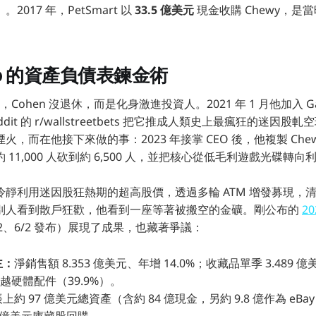
ll）」。2017 年，PetSmart 以
33.5 億美元
現金收購 Chewy，是
op 的資產負債表鍊金術
，Cohen 沒退休，而是化身激進投資人。2021 年 1 月他加入 Ga
it 的 r/wallstreetbets 把它推成人類史上最瘋狂的迷因股軋空
，而在他接下來做的事：2023 年接掌 CEO 後，他複製 Che
11,000 人砍到約 6,500 人，並把核心從低毛利遊戲光碟轉
冷靜利用迷因股狂熱期的超高股價，透過多輪 ATM 增發募現，
別人看到散戶狂歡，他看到一座等著被搬空的金礦。剛公布的
2
/2、6/2 發布）展現了成果，也藏著爭議：
主：
淨銷售額 8.353 億美元、年增 14.0%；收藏品單季 3.489
超越硬體配件（39.9%）。
帳上約 97 億美元總資產（含約 84 億現金，另約 9.8 億作為 eB