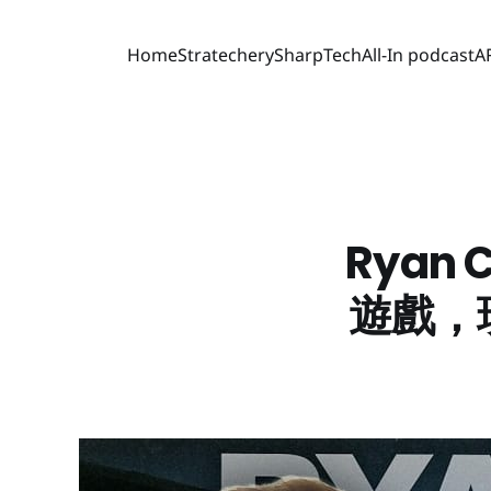
Home
Stratechery
SharpTech
All-In podcast
A
Ryan
遊戲，現