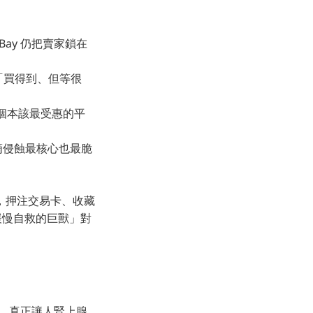
Bay 仍把賣家鎖在
淪為「買得到、但等很
，這個本該最受惠的平
滴侵蝕最核心也最脆
類」，押注交易卡、收藏
緩慢自救的巨獸」對
理。真正讓人腎上腺