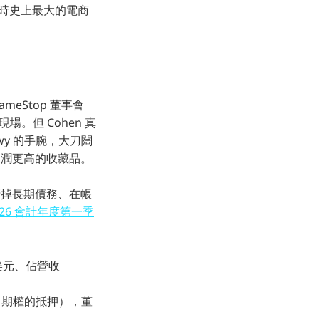
當時史上最大的電商
meStop 董事會
現場。但 Cohen 真
wy 的手腕，大刀闊
向利潤更高的收藏品。
清掉長期債務、在帳
026 會計年度第一季
 億美元、佔營收
ay 期權的抵押），董