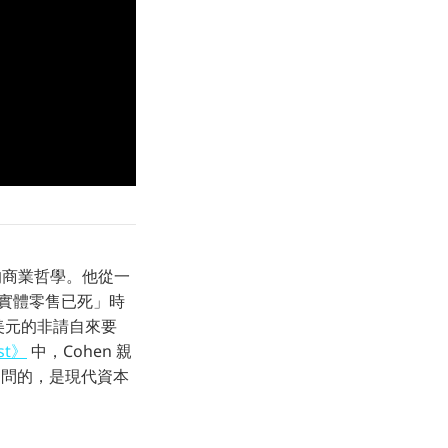
的商業哲學。他從一
「實體零售已死」時
 美元的非請自來要
ast》
中，Cohen 親
真正逼問的，是現代資本