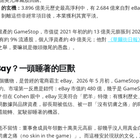
0 億美元庫藏股回購。
」的玄機：
3.896 億美元歷史最高淨利中，有 2.684 億來自對 e
；剝離這些非經常項目後，本業獲利其實平淡。
 GameStop，市值從 2021 年初的約 13 億美元膨脹到 2026 
持有約 9% 流通股，個人淨資產約 49 億美元；他對
《華爾街日報
之舉，要嘛就是徹頭徹尾的愚蠢」。
Bay？一頭睡著的巨獸
個獵物，是曾經的電商霸主 eBay。2026 年 5 月初，GameStop
要約。市場第一反應是錯愕：eBay 市值約 480 億，幾乎是 Game
在 Cohen 眼中，eBay 完美符合「肥羊」特徵：有獲利歷史、
易數據與品牌資產，卻長期被低估、被一群「沒有切膚之痛」的
還能轉、駕駛卻睡著的機器。
毫不留情：董事會成員年領數十萬美元高薪，卻幾乎沒人用真金
之痛（no skin in the game）」。而這種安於現狀的文化，正