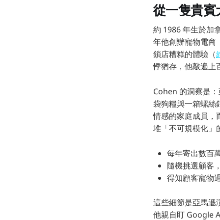
從一隻貴賓
約 1986 年生於
年他創辦寵物電商（
鎖店糟糕的體驗（
悸猶存，他敲遍上
Cohen 的洞察
袋狗糧與一箱螺絲
情感的家庭成員，而
堆「不可規模化」
每年寄出數百
隨機挑選顧客
得知顧客寵物
這些細節是亞馬遜
他親自盯 Goog