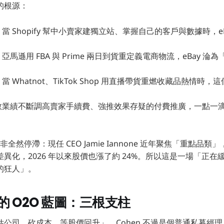
的根源：
：
當 Shopify 幫中小賣家建獨立站、掌握自己的客戶與數據時，e
：
亞馬遜用 FBA 與 Prime 兩日到貨重定義電商物流，eBay 
：
當 Whatnot、TikTok Shop 用直播帶貨重燃收藏品熱情時
。
救業績不斷調高賣家手續費、強推效果存疑的付費推廣，一點一
。
並非全然停滯：現任 CEO Jamie Iannone 近年聚焦「重點品
異化，2026 年以來股價也漲了約 24%。所以這是一場「正在
的狂人」。
元的 O2O 藍圖：三根支柱
公司、砍成本、等股價回升」，Cohen 不過是個普通私募經