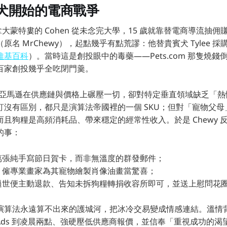
犬開始的電商戰爭
加拿大蒙特婁的 Cohen 從未念完大學，15 歲就靠替電商導流抽佣
原名 MrChewy），起點幾乎有點荒謬：他替貴賓犬 Tylee 
維基百科
）。當時這是創投眼中的毒藥——Pets.com 那隻燒
百家創投幾乎全吃閉門羹。
是：亞馬遜在供應鏈與價格上碾壓一切，卻對特定垂直領域缺乏「
釘沒有區別，都只是演算法帝國裡的一個 SKU；但對「寵物父
且狗糧是高頻消耗品、帶來穩定的經常性收入。於是 Chewy 
的事：
萬張純手寫節日賀卡，而非無溫度的群發郵件；
，僱專業畫家為其寵物繪製肖像油畫當驚喜；
過世便主動退款、告知未拆狗糧轉捐收容所即可，並送上慰問花
演算法永遠算不出來的護城河，把冰冷交易變成情感連結。溫情
le Ads 到凌晨兩點、強硬壓低供應商報價，並信奉「重視成功的