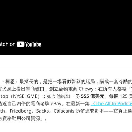
n（萊恩・柯恩）最擅長的，是把一場看似魯莽的賭局，講成一套冷酷
 的貴賓犬身上看出電商破口，創立寵物電商 Chewy；在所有人都喊
Stop（NYSE: GME）；如今他端出一份
555 億美元
、每股 125
近自己四倍的電商老牌 eBay。在最新一集
《The All-In Podc
th、Friedberg、Sacks、Calacanis 拆解這套劇本——它
有資格動用公司資源」。