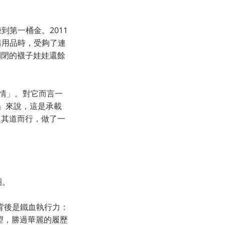
賺到第一桶金。2011
採購用品時，受夠了連
錢倒閉的襪子娃娃還餘
熱情」。對它而言一
母」來說，這是承載
反其道而行，做了一
圈。
背後是鐵血執行力：
渴望，勝過華麗的履歷