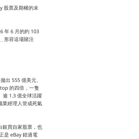
Bay 股票及期權的未
年 6 月的約 103
》
形容這場賭注
 拋出 555 億美元、
Stop 的四倍，一隻
逾 1.3 億全球活躍
職業經理人管成死氣
白銀買自家股票，也
是 eBay 錯過電