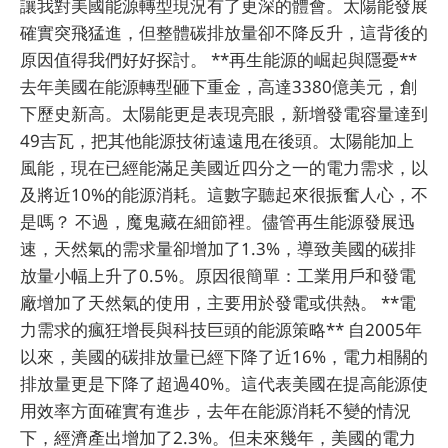
讓我對美國能源轉型現況有了更深的體會。太陽能發展
確實突飛猛進，但整體碳排放量卻不降反升，這背後的
原因值得我們好好探討。 **再生能源的崛起與隱憂**
去年美國在能源轉型砸下重金，高達3380億美元，創
下歷史新高。太陽能更是表現亮眼，新增發電容量達到
49吉瓦，把其他能源技術遠遠甩在後頭。太陽能加上
風能，現在已經能滿足美國近四分之一的電力需求，以
及將近10%的能源消耗。這數字聽起來很振奮人心，不
是嗎？ 不過，魔鬼藏在細節裡。儘管再生能源發展迅
速，天然氣的需求量卻增加了1.3%，導致美國的碳排
放量小幅上升了0.5%。原因很簡單：工業用戶和發電
廠增加了天然氣的使用，主要用於發電或供熱。 **電
力需求的瘋狂增長與科技巨頭的能源策略** 自2005年
以來，美國的碳排放量已經下降了近16%，電力相關的
排放量更是下降了超過40%。這代表美國在提高能源使
用效率方面確實有進步，去年在能源消耗不變的情況
下，經濟產出增加了2.3%。但未來幾年，美國的電力