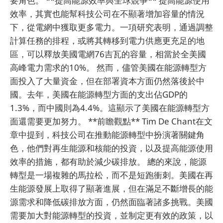
要角色。 **提高能源效率與全球競爭** 提高能源使用
效率，其實也能幫科技公司在不顯著增加容量的情況
下，從電網中獲取更多電力。一項研究表明，通過調整
計算任務的排程，或將其轉移到電力供應更充足的地
區，可以釋放美國電網76吉瓦的容量，相當於全美國
高峰電力需求的10%。 然而，儘管美國在能源轉型方
面投入了大量資金，但在部署資本方面仍然落後於中
國。去年，美國在能源轉型方面的支出佔GDP的
1.3%，而中國則為4.4%。這顯示了美國在能源轉型方
面還需要更加努力。 **前瞻觀點** Tim De Chant在文
章中提到，科技公司在推動能源轉型中扮演著關鍵角
色，他們對再生能源和核能的投資，以及提高能源使用
效率的措施，都有助於減少碳排放。 總的來說，能源
轉型是一場複雜的馬拉松，而不是短跑衝刺。美國在再
生能源發展上取得了顯著進展，但在滿足不斷增長的能
源需求和降低碳排放方面，仍然面臨著諸多挑戰。美國
需要加大對能源轉型的投資，並制定更有效的政策，以