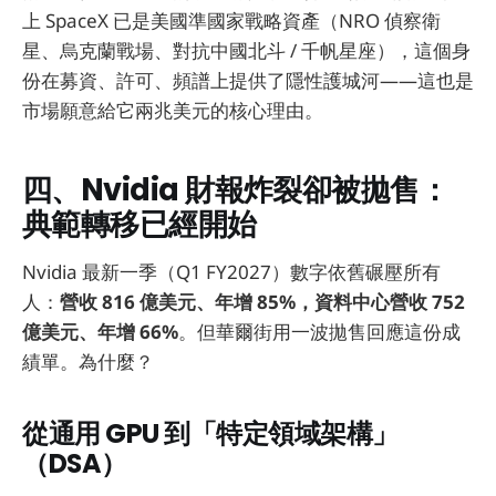
上 SpaceX 已是美國準國家戰略資產（NRO 偵察衛
星、烏克蘭戰場、對抗中國北斗 / 千帆星座），這個身
份在募資、許可、頻譜上提供了隱性護城河——這也是
市場願意給它兩兆美元的核心理由。
四、Nvidia 財報炸裂卻被拋售：
典範轉移已經開始
Nvidia 最新一季（Q1 FY2027）數字依舊碾壓所有
人：
營收 816 億美元、年增 85%，資料中心營收 752
億美元、年增 66%
。但華爾街用一波拋售回應這份成
績單。為什麼？
從通用 GPU 到「特定領域架構」
（DSA）