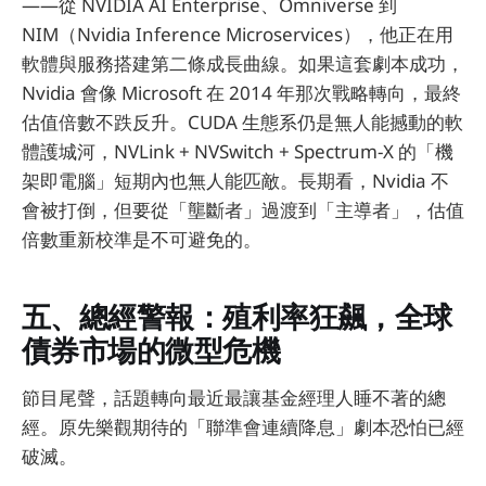
——從 NVIDIA AI Enterprise、Omniverse 到
NIM（Nvidia Inference Microservices），他正在用
軟體與服務搭建第二條成長曲線。如果這套劇本成功，
Nvidia 會像 Microsoft 在 2014 年那次戰略轉向，最終
估值倍數不跌反升。CUDA 生態系仍是無人能撼動的軟
體護城河，NVLink + NVSwitch + Spectrum-X 的「機
架即電腦」短期內也無人能匹敵。長期看，Nvidia 不
會被打倒，但要從「壟斷者」過渡到「主導者」，估值
倍數重新校準是不可避免的。
五、總經警報：殖利率狂飆，全球
債券市場的微型危機
節目尾聲，話題轉向最近最讓基金經理人睡不著的總
經。原先樂觀期待的「聯準會連續降息」劇本恐怕已經
破滅。