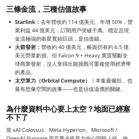
三條金流，三種估值故事
Starlink：
去年營收約 114 億美元、年增 50%，營
業利益 44 億美元，訂閱用戶突破千萬。穩定且現
金流極強的衛星寬頻巨頭，是估值錨。
火箭發射：
營收約 40 億美元，帳面仍有約 6.5 億
美元營業虧損。但 Falcon 9 + Heavy 實質壟斷全
球商業發射，沒人拿得出能挑戰可重複使用經濟學
的產品。
太空算力（Orbital Compute）：
本集最瘋狂、也
最有想像空間的故事——也是估值溢價的關鍵。
為什麼資料中心要上太空？地面已經塞
不下了
當 xAI Colossus、Meta Hyperion、Microsoft /
OpenAI Stargate 等百萬卡級算力中心同時上線，地