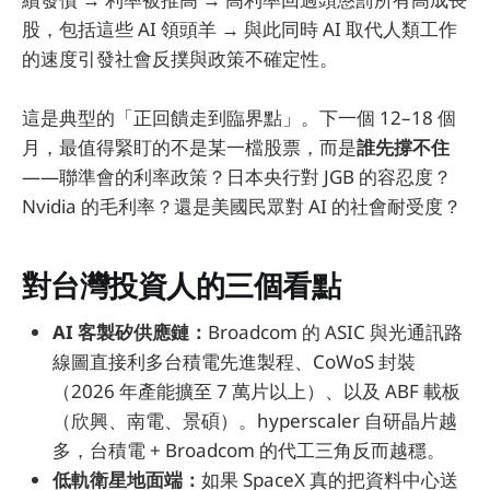
股，包括這些 AI 領頭羊 → 與此同時 AI 取代人類工作
的速度引發社會反撲與政策不確定性。
這是典型的「正回饋走到臨界點」。下一個 12–18 個
月，最值得緊盯的不是某一檔股票，而是
誰先撐不住
——聯準會的利率政策？日本央行對 JGB 的容忍度？
Nvidia 的毛利率？還是美國民眾對 AI 的社會耐受度？
對台灣投資人的三個看點
AI 客製矽供應鏈：
Broadcom 的 ASIC 與光通訊路
線圖直接利多台積電先進製程、CoWoS 封裝
（2026 年產能擴至 7 萬片以上）、以及 ABF 載板
（欣興、南電、景碩）。hyperscaler 自研晶片越
多，台積電 + Broadcom 的代工三角反而越穩。
低軌衛星地面端：
如果 SpaceX 真的把資料中心送