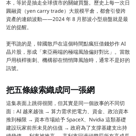
本，等於是抽走全球債市的關鍵買盤。歷史上每一次日
圓融資（yen carry trade）大規模平倉，都會引發跨
資產的連鎖波動——2024 年 8 月那波小型崩盤就是最
近的提醒。
更弔詭的是，韓國散戶在這個時間點瘋狂借錢炒作 AI
晶片股，形成「東亞兩端的極端風險偏好對比」。當散
戶用槓桿衝刺、機構卻在悄悄降風險時，通常不是好的
訊號。
把五條線索織成同一張網
這集表面上跳得很開，但其實是同一個故事的不同切
面：AI 越來越強 → 算力需求把電力、資金、政治資本
推到極限 → 資本市場給予 SpaceX、Nvidia 這類基礎
建設玩家前所未見的估值 → 政府為了支撐基建支出持
續發債 → 利率被推高 → 高利率回過頭懲罰所有高成長