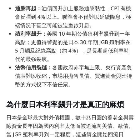
通膨再起：
油價回升加上服務通膨黏性，CPI 有機
會反彈到 4% 以上。聯準會不僅難以延續降息，極
端情況下甚至可能被迫重啟升息。
殖利率飆升：
美國 10 年期公債殖利率攀升到一年
高點；更值得警覺的是日本 30 年期 JGB 殖利率在
5 月觸及紀錄高點（約 4%），是長期超低利率時
代的最強裂痕。
法幣信用裂縫：
各國政府赤字無上限、央行資產負
債表難以收縮，市場用拋售長債、買進黃金與比特
幣的方式投下不信任票。
為什麼日本利率飆升才是真正的麻煩
日本是全球最大對外債權國，數十兆日圓的養老金與壽
險資金長年因為國內利率太低而被迫流向美債、歐債。
當 JGB 殖利率升到一定程度，這些資金開始回流日