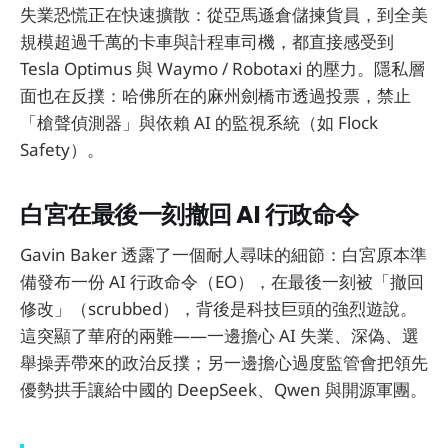
失業恐慌正在快速擴散：從亞馬遜倉儲揀貨員，到全美
規模超過千萬的卡車與計程車司機，都直接感受到
Tesla Optimus 與 Waymo / Robotaxi 的壓力。隱私層
面也在反撲：哈佛所在的麻州劍橋市透過投票，禁止
「槍聲偵測器」與依賴 AI 的監視系統（如 Flock
Safety）。
白宮在最後一刻撤回 AI 行政命令
Gavin Baker 透露了一個耐人尋味的細節：白宮原本準
備發布一份 AI 行政命令（EO），在最後一刻被「撤回
修改」（scrubbed），背後是科技巨頭的強烈遊說。
這突顯了華府的兩難——一邊擔心 AI 失業、深偽、選
舉操弄帶來的政治反撲；另一邊擔心過度監管會把領先
優勢拱手讓給中國的 DeepSeek、Qwen 與開源軍團。