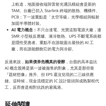
上軌道，地面接收端與雷射光通訊模組會是新的
TAM。台廠已切入 Starlink 終端的散熱、機構件、
PCB；下一波重點是「太空等級」光學模組與輻射
加固半導體封裝。
AI 電力概念：
不只台達電、光寶這類電源大廠，連
SMR 小型核反應爐、液冷散熱、UPS 不斷電系統都
是隱性受惠者。重點不在誰能蓋出最快的 AI 工
廠，而在誰能餵飽它的電力與冷卻。
反過來說，
如果債券危機真的發酵
，台股的高本益比
AI 概念股將是第一波被拋售的對象，尤其是那些靠
『題材想像』推升、但 EPS 還沒兌現的二三線供應
鏈。這時候，現金流穩定的 IC 設計龍頭與成熟製程代
工，反而會是相對抗跌的避風港。
延伸閱讀