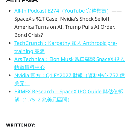
All-In Podcast E274（YouTube 完整集數）
——
SpaceX's $2T Case, Nvidia's Shock Selloff,
America Turns on AI, Trump Pulls AI Order,
Bond Crisis?
TechCrunch：Karpathy 加入 Anthropic pre-
training 團隊
Ars Technica：Elon Musk 親口確認 SpaceX 投入
軌道資料中心
Nvidia 官方：Q1 FY2027 財報（資料中心 752 億
美元）
BitMEX Research：SpaceX IPO Guide 與估值拆
解（1.75–2 兆美元區間）
WRITTEN BY: