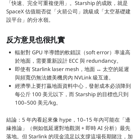
「快速、完全可重複使用」。Starship 的成敗，就是
SpaceX 估值能否從「火箭公司」跳級成「太空基礎建
設平台」的分水嶺。
反方意見也很扎實
輻射對 GPU 半導體的軟錯誤（soft error）率遠高
於地面，需要重新設計 ECC 與 redundancy。
即使有 Starlink laser mesh，地面 ↔ 太空的延遲
與頻寬仍無法媲美機房內 NVLink 級互連。
經濟學上要打贏地面資料中心，發射成本必須降到
每公斤 100 美元以下，而 Starship 的目標也只到
100–500 美元/kg。
結論：5 年內看起來像 hype，10–15 年內可能在「邊
緣推論」（例如低延遲對地觀測 + 即時 AI 分析）最先
落地。但 Starlink 的現金流足以支撐這場長期賭注，加