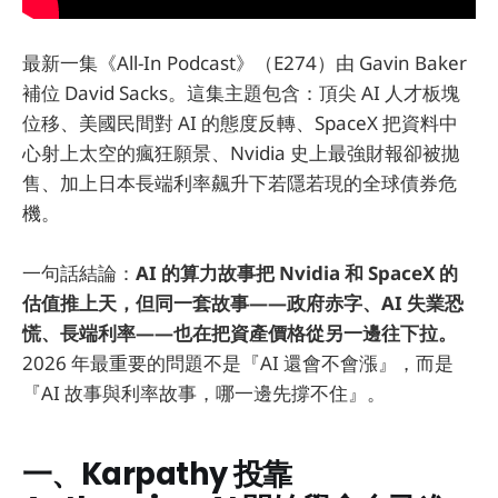
最新一集《All-In Podcast》（E274）由 Gavin Baker
補位 David Sacks。這集主題包含：頂尖 AI 人才板塊
位移、美國民間對 AI 的態度反轉、SpaceX 把資料中
心射上太空的瘋狂願景、Nvidia 史上最強財報卻被拋
售、加上日本長端利率飆升下若隱若現的全球債券危
機。
一句話結論：
AI 的算力故事把 Nvidia 和 SpaceX 的
估值推上天，但同一套故事——政府赤字、AI 失業恐
慌、長端利率——也在把資產價格從另一邊往下拉。
2026 年最重要的問題不是『AI 還會不會漲』，而是
『AI 故事與利率故事，哪一邊先撐不住』。
一、Karpathy 投靠