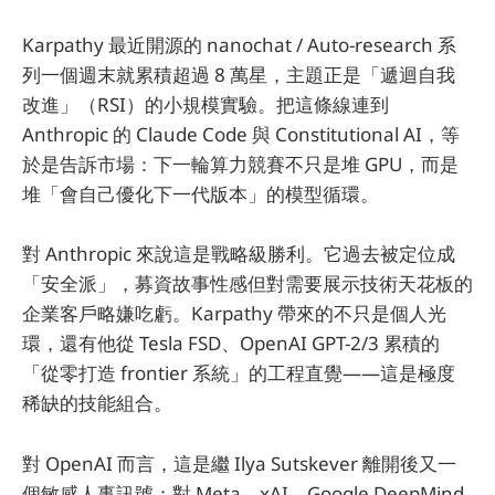
Karpathy 最近開源的 nanochat / Auto-research 系
列一個週末就累積超過 8 萬星，主題正是「遞迴自我
改進」（RSI）的小規模實驗。把這條線連到
Anthropic 的 Claude Code 與 Constitutional AI，等
於是告訴市場：下一輪算力競賽不只是堆 GPU，而是
堆「會自己優化下一代版本」的模型循環。
對 Anthropic 來說這是戰略級勝利。它過去被定位成
「安全派」，募資故事性感但對需要展示技術天花板的
企業客戶略嫌吃虧。Karpathy 帶來的不只是個人光
環，還有他從 Tesla FSD、OpenAI GPT-2/3 累積的
「從零打造 frontier 系統」的工程直覺——這是極度
稀缺的技能組合。
對 OpenAI 而言，這是繼 Ilya Sutskever 離開後又一
個敏感人事訊號；對 Meta、xAI、Google DeepMind