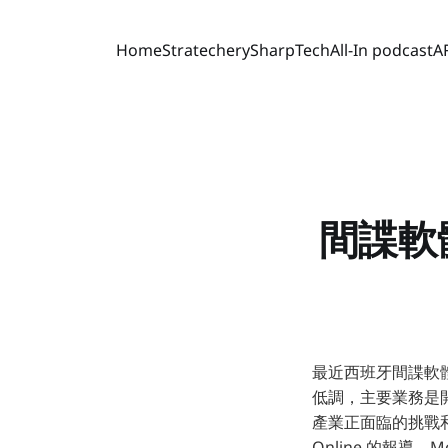
Home
Stratechery
SharpTech
All-In podcast
A
間諜軟
最近西班牙間諜軟體新
低調，主要業務是
產業正面臨的挑戰和爭議。
Online 的報導，