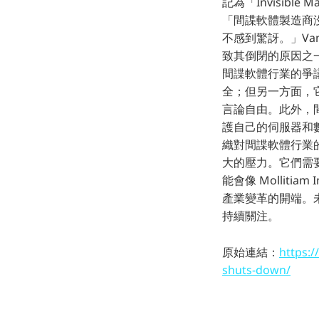
記為「Invisible
「間諜軟體製造商
不感到驚訝。」Van 
致其倒閉的原因之一。 
間諜軟體行業的爭
全；但另一方面，
言論自由。此外，
護自己的伺服器和
織對間諜軟體行業
大的壓力。它們需
能會像 Mollitiam
產業變革的開端。
持續關注。
原始連結：
https:/
shuts-down/