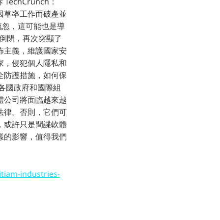
TechCrunch：
因草率工作而破產並
施上的疏忽，這可能也是導
s 的倒閉，再次突顯了
怖主義，維護國家安
家，侵犯個人隱私和
全防護措施，如何保
各國政府和國際組
體公司將面臨越來越
法律。否則，它們可
s 的倒閉，或許只是間諜軟體
樣的影響，值得我們
tiam-industries-