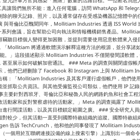
，並允許軍方官員感染「無限」數量的活躍目標。一位匿名消息
具讓我們無所不能：進入任何電腦，訪問 WhatsApp 和 Telegr
刪除的聊天記錄、照片，以及通常儲存在受感染機器記憶體中的任何
哥倫比亞醜聞同年，Mollitiam Industries 透過 ISS Wor
d 是一系列會議，旨在幫助公司向執法和情報機構銷售產品。Molliti
得竊聽目標個人變得更加困難，並提到需要使用惡意軟體來入侵
Mollitiam 將通過軟體演示解釋這種方法的根源，並分享諸如錄製
能。」這段描述顯示 Mollitiam Industries 不僅開發間諜
至展示如何破解加密通訊。 ### Meta 的調查與關閉虛假帳戶 Me
已經刪除了 Facebook 和 Instagram 上與 Mollitiam In
：「Mollitiam Industries 及其客戶運行虛假帳戶，他
能並抓取公共資訊。與其他受僱監視公司類似，他們使用 IP 記
還從事主要針對西班牙、哥倫比亞和秘魯人民的網路釣魚和社會工
家和反對警察虐待的活動家。」Meta 的調查揭露了 Mollitiam I
進行間諜活動，以及其目標鎖定範圍之廣。 ### 安全研究人員
相對較少，但其活動一直受到國際特赦組織的追蹤。國際特赦組
ergen 告訴 TechCrunch，他和他的同事發現了 Mollitiam Industr
sys（一個用於互聯網連接設備的線上搜索引擎）上識別出一個命