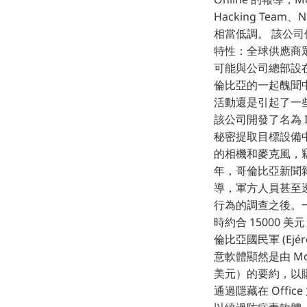
Hacking Team、N
相當低調。 該公
特性：全球供應商眾多
可能與公司總部設
倫比亞的一起醜聞中，
活動還是引起了一些
該公司開發了名為 In
秘密提取目標設備中的
的相機和麥克風，竊
年，哥倫比亞新聞雜
導，軍方人員甚至透
行為的調查之後。一
時約合 15000 
倫比亞國民軍 (Ejérci
意軟體顯然是由 Mol
美元）的要約，以購買一
通過隱藏在 Offic