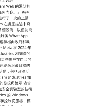
人士告訴
am Web 的通話和
內容。」 ###
ld 進行了一次線上講
am 在講座描述中寫
目標設備，以便訪問
 WhatsApp
軟體，也積極向政府和執
ta 在 2024 年
dustries 相關聯的
們使用這些帳戶在自己的
錄連結來追蹤目標的
程活動，包括政治反
ndustries 如
的發現與警示 儘管
織安全實驗室的技術
ies 的 Windows
令和控制伺服器，標