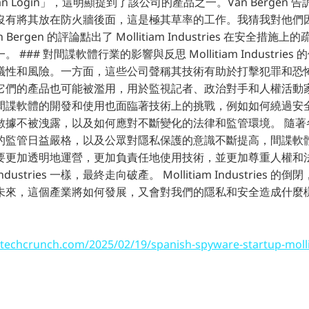
 Man Login」，這明顯提到了該公司的產品之一。Van Bergen 告訴 
沒有將其放在防火牆後面，這是極其草率的工作。我猜我對他們
Bergen 的評論點出了 Mollitiam Industries 在安全措
### 對間諜軟體行業的影響與反思 Mollitiam Industrie
議性和風險。一方面，這些公司聲稱其技術有助於打擊犯罪和恐
它們的產品也可能被濫用，用於監視記者、政治對手和人權活動
間諜軟體的開發和使用也面臨著技術上的挑戰，例如如何繞過安
數據不被洩露，以及如何應對不斷變化的法律和監管環境。 隨著
的監管日益嚴格，以及公眾對隱私保護的意識不斷提高，間諜軟
要更加透明地運營，更加負責任地使用技術，並更加尊重人權和
 Industries 一樣，最終走向破產。 Mollitiam Industrie
未來，這個產業將如何發展，又會對我們的隱私和安全造成什麼
/techcrunch.com/2025/02/19/spanish-spyware-startup-molli