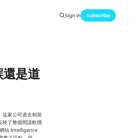
Sign in
Subscribe
誤還是道
震盪。這家公司過去相當
反映了整個間諜軟體
Intelligence
錄也證實了這點。與