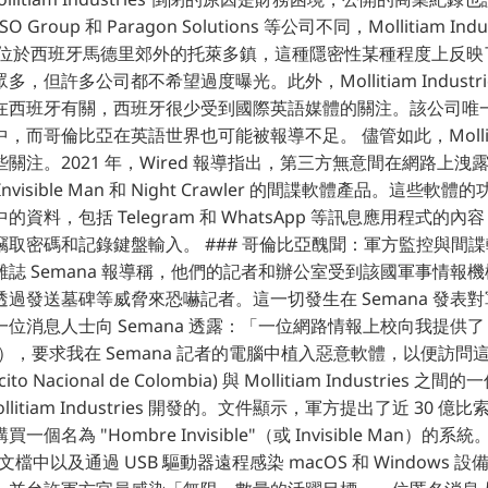
SO Group 和 Paragon Solutions 等公司不同，Mollitiam In
司位於西班牙馬德里郊外的托萊多鎮，這種隱密性某種程度上反映
，但許多公司都不希望過度曝光。此外，Mollitiam Industr
在西班牙有關，西班牙很少受到國際英語媒體的關注。該公司唯
而哥倫比亞在英語世界也可能被報導不足。 儘管如此，Mollitiam I
關注。2021 年，Wired 報導指出，第三方無意間在網路上
visible Man 和 Night Crawler 的間諜軟體產品。這些
資料，包括 Telegram 和 WhatsApp 等訊息應用程式的
取密碼和記錄鍵盤輸入。 ### 哥倫比亞醜聞：軍方監控與間諜軟
誌 Semana 報導稱，他們的記者和辦公室受到該國軍事情報
過發送墓碑等威脅來恐嚇記者。這一切發生在 Semana 發表
位消息人士向 Semana 透露：「一位網路情報上校向我提供了 5
美元），要求我在 Semana 記者的電腦中植入惡意軟體，以便訪問
to Nacional de Colombia) 與 Mollitiam Industries
litiam Industries 開發的。文件顯示，軍方提出了近 30 億比
個名為 "Hombre Invisible"（或 Invisible Man）
e 文檔中以及通過 USB 驅動器遠程感染 macOS 和 Windows