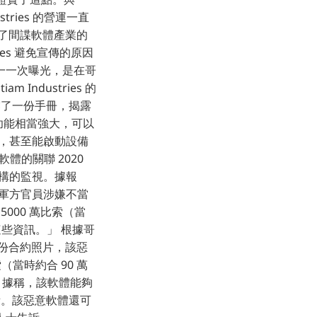
dustries 的營運一直
了間諜軟體產業的
ies 避免宣傳的原因
一一次曝光，是在哥
ndustries 的
洩露了一份手冊，揭露
軟體的功能相當強大，可以
內容，甚至能啟動設備
體的關聯 2020
機構的監視。據報
對軍方官員涉嫌不當
000 萬比索（當
這些資訊。」 根據哥
 之間的一份合約照片，該惡
索（當時約合 90 萬
的系統。據稱，該軟體能夠
 設備。該惡意軟體還可