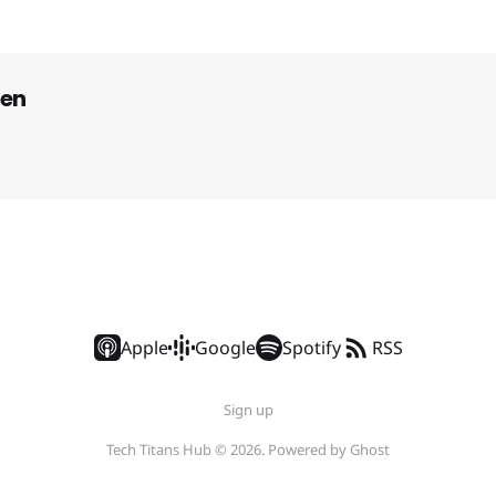
en
Apple
Google
Spotify
RSS
Sign up
Tech Titans Hub © 2026. Powered by
Ghost