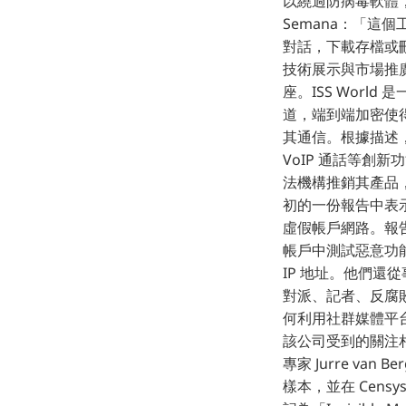
以繞過防病毒軟體
Semana：「這個工
對話，下載存檔或
技術展示與市場推廣 與
座。ISS Worl
道，端到端加密使
其通信。根據描述，「
VoIP 通話等創新功
法機構推銷其產品，甚
初的一份報告中表示，他們
虛假帳戶網路。報告稱
帳戶中測試惡意功
IP 地址。他們
對派、記者、反腐敗活動
何利用社群媒體平台
該公司受到的關注
專家 Jurre van B
樣本，並在 Cen