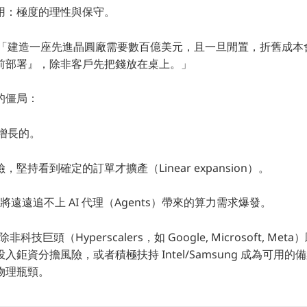
用：極度的理性與保守。
son：「建造一座先進晶圓廠需要數百億美元，且一旦閒置，折舊成
前部署』，除非客戶先把錢放在桌上。」
的僵局：
級增長的。
堅持看到確定的訂單才擴產（Linear expansion）。
將遠遠追不上 AI 代理（Agents）帶來的算力需求爆發。
非科技巨頭（Hyperscalers，如 Google, Microsoft, Met
鉅資分擔風險，或者積極扶持 Intel/Samsung 成為可用的備
物理瓶頸。