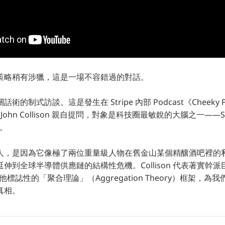
策略稍有涉獵，這是一場不容錯過的對話。
的制式訪談。這是發生在 Stripe 內部 Podcast《Cheeky
裁 John Collison 親自提問，對象是科技圈最敏銳的大腦之一——Str
n。
人，是因為它像極了兩位重量級人物在舊金山某個精釀酒吧裡的
伸到全球半導體供應鏈的結構性危機。Collison 代表著實幹
著他標誌性的「聚合理論」（Aggregation Theory）框架，為我
真相。