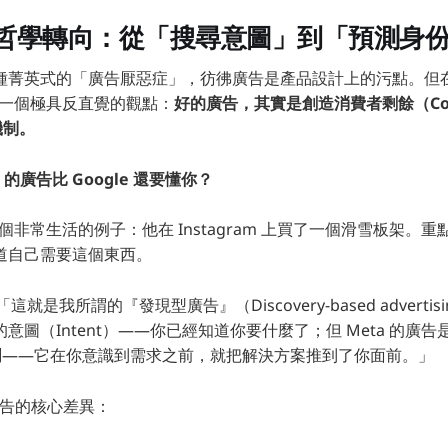
哲學轉向：從「搜尋意圖」到「預測身
種菁英式的「廣告厭惡症」，彷彿廣告是產品設計上的污點。但
出了一個極具反直覺的觀點：
好的廣告，其實是創造消費者剩餘（Con
機制。
m 的廣告比 Google 還要懂你？
了一個非常生活的例子：他在 Instagram 上買了一個滑雪板架
道自己需要這個東西。
：「這就是我所謂的『發現型廣告』（Discovery-based advertisi
意圖（Intent）——你已經知道你要什麼了；但 Meta 的廣
）與預測——它在你意識到需求之前，就把解決方案推到了你面前。」
代廣告的核心差異：