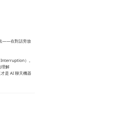
的做法——在對話旁放
rruption）。
的理解
是 AI 聊天機器