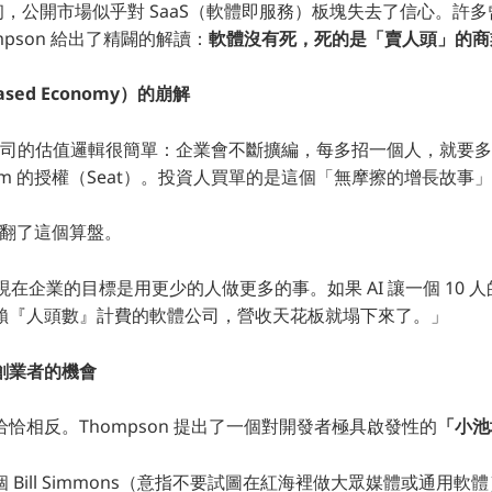
 年初，公開市場似乎對 SaaS（軟體即服務）板塊失去了信心。許
pson 給出了精闢的解讀：
軟體沒有死，死的是「賣人頭」的商
ased Economy）的崩解
 公司的估值邏輯很簡單：企業會不斷擴編，每多招一個人，就要多買一
 或 Zoom 的授權（Seat）。投資人買單的是這個「無摩擦的增長故事
底打翻了這個算盤。
on：「現在企業的目標是用更少的人做更多的事。如果 AI 讓一個 10 
賴『人頭數』計費的軟體公司，營收天花板就塌下來了。」
創業者的機會
恰相反。Thompson 提出了一個對開發者極具啟發性的
「小池
Bill Simmons（意指不要試圖在紅海裡做大眾媒體或通用軟體