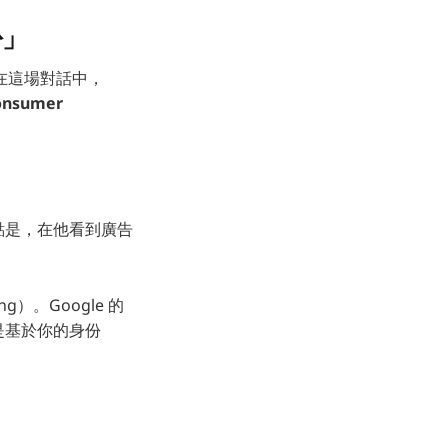
份」
在這場對話中，
sumer
。重點是，在他看到廣告
ng）。Google 的
告是基於你的身份