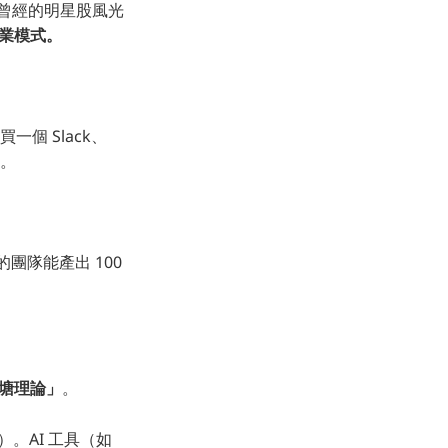
多曾經的明星股風光
業模式。
個 Slack、
」。
人的團隊能產出 100
塘理論」
。
）。AI 工具（如