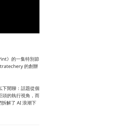
 Pint》的一集特別節
atechery 的創辦
私下閒聊：話題從個
派巨頭的執行視角，而
們拆解了 AI 浪潮下