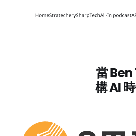
Home
Stratechery
SharpTech
All-In podcast
A
當 Ben
構 AI