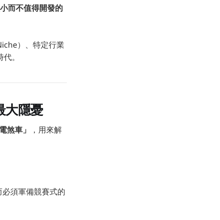
小而不值得開發的
che）、特定行業
時代。
的最大隱憂
電煞車」
，用來解
n）而必須軍備競賽式的