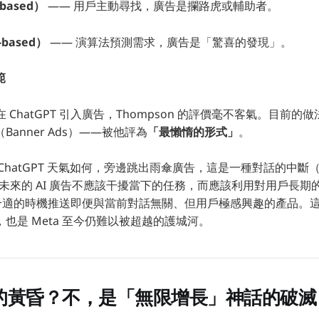
based）
—— 用戶主動尋找，廣告是攔路虎或輔助者。
-based）
—— 演算法預測需求，廣告是「驚喜的發現」。
範
宣布在 ChatGPT 引入廣告，Thompson 的評價毫不客氣。目前
anner Ads）——被他評為
「最懶惰的形式」
。
hatGPT 天氣如何，旁邊跳出雨傘廣告，這是一種對話的中斷（Inte
認為，未來的 AI 廣告不應該干擾當下的任務，而應該利用對用戶長期
，在合適的時機推送即便與當前對話無關、但用戶極感興趣的產品。這才
也是 Meta 至今仍難以被超越的護城河。
S 的黃昏？不，是「無限增長」神話的破滅