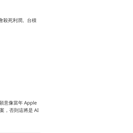
本會殺死利潤。台積
a）願意像當年 Apple
案，否則這將是 AI