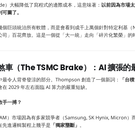
ude Code）大幅降低了寫程式的邊際成本，這意味著：
以前因為市場太
利可圖了。
幾個巨頭統治所有軟體，而是會看到成千上萬個針對特定利基（Ni
公司」百花齊放。這是一個從「大一統」走向「碎片化繁榮」的
車（The TSMC Brake）：AI 擴張
最令人背脊發涼的部分。Thompson 創造了一個新詞：
「台積
 2029 年左右面臨 AI 算力的嚴重短缺。
放手一搏？
）市場因為有多家競爭者（Samsung, SK Hynix, Micro
在先進邏輯製程上幾乎是
「獨家壟斷」
。