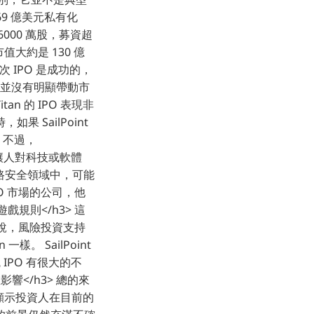
 69 億美元私有化
6000 萬股，募資超
值大約是 130 億
為這次 IPO 是成功的，
O 並沒有明顯帶動市
tan 的 IPO 表現非
果 SailPoint
 不過，
還不足以讓人對科技或軟體
的網路安全領域中，可能
IPO 市場的公司，他
戲規則</h3> 這
般來說，風險投資支持
。 SailPoint
 IPO 有很大的不
</h3> 總的來
這也顯示投資人在目前的