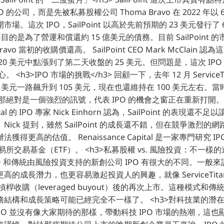
 的公司，而是先被私募股權公司 Thoma Bravo 在 2022 年以
。這次 IPO，SailPoint 以高於先前預期的 23 美元發行了 
目的是為了營運和償還約 15 億美元的債務。目前 SailPoint 的市
ravo 當初的收購價還高。 SailPoint CEO Mark McClain 認
20 美元中點漲到了第二天收盤的 25 美元。但問題是，這次 IP
。 <h3>IPO 市場的挑戰</h3> 回顧一下，去年 12 月 ServiceTi
美元一路飆升到 105 美元，現在也還維持在 100 美元左右。當時，如
功，那絕對是一個強烈的訊號，代表 IPO 的機會之窗正在重新打開。
apital 的 IPO 專家 Nick Einhorn 認為，SailPoint 的表現
。Nick 提到，雖然 SailPoint 的成長還不錯，但在競爭激烈
得更高的估值。 Renaissance Capital 是一家專門研究 
交易所交易基金（ETF）。 <h3>私募股權 vs. 風險投資：不一樣的遊
t 的 IPO 和傳統由風險投資支持的新創公司 IPO 有很大的不同。一
成長潛力，也更容易激起投資人的興趣，就像 ServiceTitan 一樣
槓桿收購（leveraged buyout）後的再次上市。這種模式和傳統
結構和成長策略可能已經完全不一樣了。 <h3>對科技業的潛在影響
t 的 IPO 並沒有像大家期待的那樣，帶動科技 IPO 市場的熱潮，