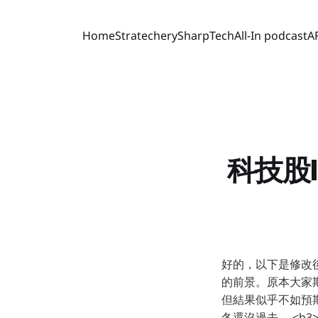
Home
Stratechery
SharpTech
All-In podcast
A
科技股I
好的，以下是修改後的
的前景。原本大家期待 
但結果似乎不如預期。
冬還沒過去。 <h3>