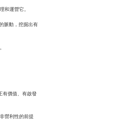
管理和運營它。
代的脈動，挖掘出有
的。
供真正有價值、有啟發
持非營利性的前提