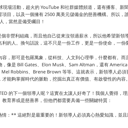
全球現場活動，超火的 YouTube 和社群媒體頻道，還有播客、
項目，以及一個擁有 2500 萬美元儲備金的慈善機構。所以，
掌門人，當然是備受矚目！
TED 是個非營利組織，而且他自己從來沒領過薪水，所以他希望新
名利的人。換句話說，這不只是一份工作，更是一份使命，一份
ks 的內容，那可是包羅萬象，從科技、人文到心理學，什麼都有。而且
Bill Gates、Elon Musk、Sam Altman，還有 America 
lbert、Mel Robbins、Brene Brown 等等。這就表示，新領
，才能夠掌握時代的脈動，挖掘出真正有價值、有啟發性的內容
TED 的下一個領導人呢？這實在太讓人好奇了！我個人覺得，
、教育界或是慈善界，但他們都需要具備一些關鍵特質：
的熱情：** 這絕對是最重要的！新領導人必須真心熱愛知識，並