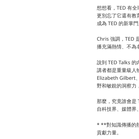
想想看，TED 有
更別忘了它還有教育
成為 TED 的新
Chris 強調，
播充滿熱情、不為
說到 TED Tal
講者都是重量級人物，像是 
Elizabeth Gi
野和敏銳的洞察力
那麼，究竟誰會是 
自科技界、媒體界
* **對知識傳播
貢獻力量。