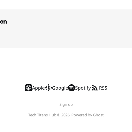
en
Apple
Google
Spotify
RSS
Sign up
Tech Titans Hub © 2026. Powered by
Ghost