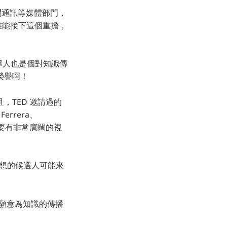
新聞通訊等媒體部門，
誰能接下這個重擔，
領導人也是個對知識傳
榮譽啊！
，TED 邀請過的
Ferrera、
導人必須要有非常廣闊的視
。
理想的候選人可能來
且願意為知識的傳播