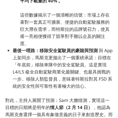
平均下載量的 40% 。
這些數據揭示了一個清晰的信號：市場上存在
著對一套真正可擴展、便捷的自動駕駛服務的
巨大潛在需求，而特斯拉的品牌號召力，使其
甫一亮相便獲得了競爭對手難以企及的關注
度。
最後一哩路：移除安全駕駛員的豪賭與預測
與 App
上架同步，馬斯克更拋出了一個重磅承諾：目標在
「年底前」移除車隊中的安全駕駛員。這是實現
L4/L5 級全自動駕駛商業化最關鍵、也最具挑戰的
一步。移除人類監督員，意味著特斯拉對其 FSD 系
統的安全性與可靠性有著極大的信心。
對此，主持人展開了預測：Sam 大膽猜測，實現這一
目標的日期將是明年的
情人節（2 月 14 日）
，他認為
馬斯克會選擇一個具有象徵意義的日子來創造歷史。而