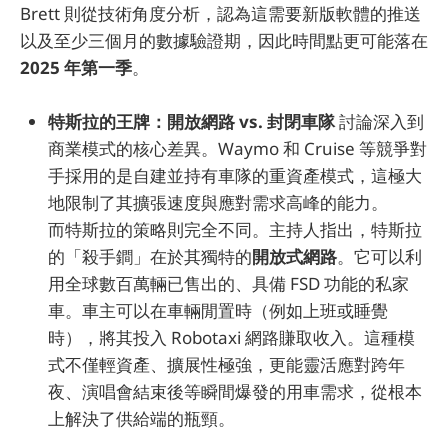
Brett 則從技術角度分析，認為這需要新版軟體的推送
以及至少三個月的數據驗證期，因此時間點更可能落在
2025 年第一季
。
特斯拉的王牌：開放網路 vs. 封閉車隊
討論深入到
商業模式的核心差異。Waymo 和 Cruise 等競爭對
手採用的是自建並持有車隊的重資產模式，這極大
地限制了其擴張速度與應對需求高峰的能力。
而特斯拉的策略則完全不同。主持人指出，特斯拉
的「殺手鐧」在於其獨特的
開放式網路
。它可以利
用全球數百萬輛已售出的、具備 FSD 功能的私家
車。車主可以在車輛閒置時（例如上班或睡覺
時），將其投入 Robotaxi 網路賺取收入。這種模
式不僅輕資產、擴展性極強，更能靈活應對跨年
夜、演唱會結束後等瞬間爆發的用車需求，從根本
上解決了供給端的瓶頸。