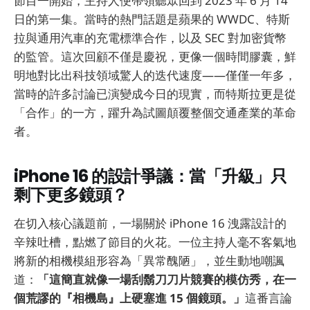
節目一開始，主持人便帶領聽眾回到 2023 年 6 月 14
日的第一集。當時的熱門話題是蘋果的 WWDC、特斯
拉與通用汽車的充電標準合作，以及 SEC 對加密貨幣
的監管。這次回顧不僅是慶祝，更像一個時間膠囊，鮮
明地對比出科技領域驚人的迭代速度——僅僅一年多，
當時的許多討論已演變成今日的現實，而特斯拉更是從
「合作」的一方，躍升為試圖顛覆整個交通產業的革命
者。
iPhone 16 的設計爭議：當「升級」只
剩下更多鏡頭？
在切入核心議題前，一場關於 iPhone 16 洩露設計的
辛辣吐槽，點燃了節目的火花。一位主持人毫不客氣地
將新的相機模組形容為「異常醜陋」，並生動地嘲諷
道：
「這簡直就像一場刮鬍刀刀片競賽的模仿秀，在一
個荒謬的『相機島』上硬塞進 15 個鏡頭。」
這番言論