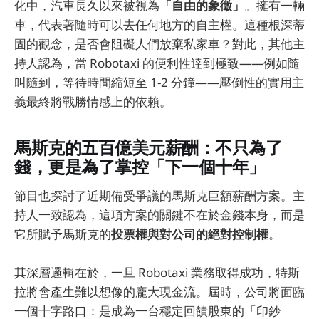
化中，汽車長久以來被視為
「自由的象徵」
。擁有一輛
車，代表著隨時可以去任何地方的自主權。這種根深蒂
固的觀念，是否會阻礙人們放棄私家車？對此，其他主
持人認為，當 Robotaxi 的便利性達到極致——例如隨
叫隨到，等待時間縮短至 1-2 分鐘——壓倒性的實用主
義最終將戰勝情感上的依賴。
馬斯克的五百億美元薪酬：不只為了
錢，更是為了掌控「下一個十年」
節目也探討了近期備受爭議的馬斯克巨額薪酬方案。主
持人一致認為，這項方案的關鍵不在於金錢本身，而是
它所賦予馬斯克的
投票權與對公司的絕對控制權
。
其深層邏輯在於，一旦 Robotaxi 業務取得成功，特斯
拉將會產生難以想像的龐大現金流。屆時，公司將面臨
一個十字路口：是成為一台穩定回饋股東的「印鈔