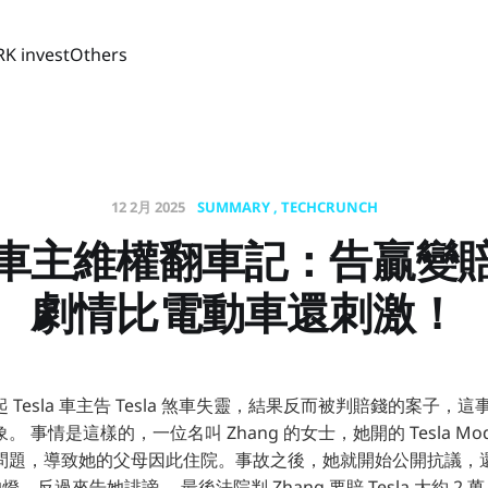
RK invest
Others
12 2月 2025
SUMMARY
TECHCRUNCH
車主維權翻車記：告贏變
劇情比電動車還刺激！
Tesla 車主告 Tesla 煞車失靈，結果反而被判賠錢的案子，
 事情是這樣的，一位名叫 Zhang 的女士，她開的 Tesla Mod
題，導致她的父母因此住院。事故之後，她就開始公開抗議，還告了
的燈，反過來告她誹謗。 最後法院判 Zhang 要賠 Tesla 大約 2 