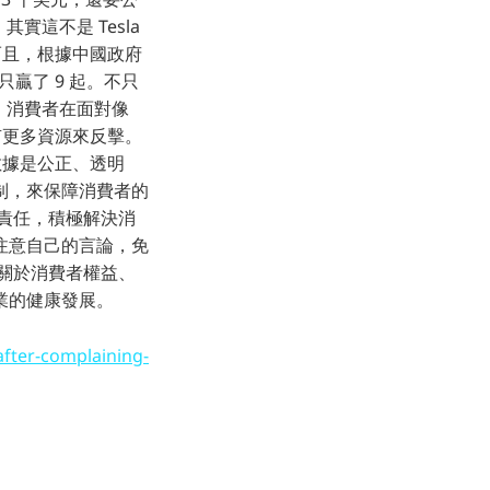
實這不是 Tesla
而且，根據中國政府
主只贏了 9 起。不只
得，消費者在面對像
有更多資源來反擊。
數據是公正、透明
制，來保障消費者的
責任，積極解決消
注意自己的言論，免
關於消費者權益、
業的健康發展。
fter-complaining-