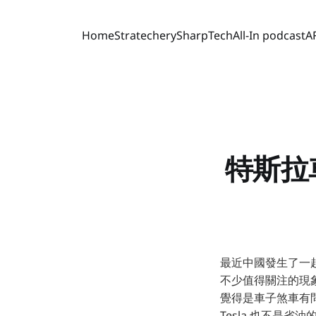
Home
Stratechery
SharpTech
All-In podcast
A
特斯拉
最近中國發生了一起 
不少值得關注的現象。
覺得是車子煞車有問
Tesla 也不是省油