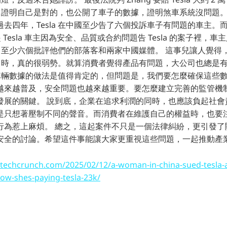
 為了證明自己是對的，也公開了車子的數據，證明煞車系統沒問題。 其
去四年，Tesla 在中國至少告了六個投訴車子有問題的車主。
起 Tesla 車主因為安全、品質或合約問題告 Tesla 的案子裡，車
還告了至少六個批評他們的部落客和兩家中國媒體。 這事兒讓人覺
大公司時，真的很弱勢。就算消費者覺得產品有問題，大公司也總是
公開車輛數據的做法是值得肯定的，但問題是，我們要怎麼確保這些
越來越普及，安全問題也越來越重要。要怎麼建立完善的監管機
發展的關鍵。 說到底，企業在追求利潤的同時，也應該負起社會
是只想著壓制不同的聲音。而消費者在維護自己的權益時，也要
行為惹上麻煩。 總之，這起案件不只是一個法律糾紛，更引發了
安全的討論。希望這件事能讓大家更重視這些問題，一起推動產
/techcrunch.com/2025/02/12/a-woman-in-china-sued-tesla-a
now-shes-paying-tesla-23k/