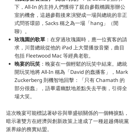
下，All-In 的主持人們獲得了親自參觀橢圓形辦公
室的機會，這趟參觀後來演變成一場與總統的非正
式問答環節，Sacks 稱之為一場「hang」（閒
聊）。
玫瑰園的歌單
：在穿過玫瑰園時，應一位賓客的請
求，川普總統從他的 iPad 上大聲播放音樂，曲目
包括 Fleetwood Mac 等經典老歌。
晚宴的玩笑
：晚宴在一個輕鬆的玩笑中結束。總統
開玩笑地將 All-In 稱為「David 的蠢播客」，Mark
Zuckerberg 則機智地回擊：「只有 Chamath 的
部分很蠢」，語畢還幽默地差點失去平衡，引得全
場大笑。
這次晚宴可能標誌著矽谷與華盛頓關係的一個轉捩點，
暗示著雙方在經濟與創新政策上達成了一種超越傳統黨
派界線的務實結盟。