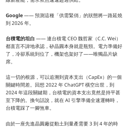
Google
—— 預測這種「供需緊俏」的狀態將一路延燒
到 2026 年。
台積電的坦白
—— 連台積電 CEO 魏哲家（C.C. Wei）
都直言不諱地承認，矽晶圓本身就是瓶頸。電力準備好
了，冷卻系統到位了，機架也架好了——唯獨晶片缺
席。
這一切的根源，可以追溯到資本支出（CapEx）的一個
關鍵時間差。回想 2022 年 ChatGPT 橫空出世，到
2024 年這段關鍵期，台積電的資本支出竟然是持平甚
至下降的。換句話說，就在 AI 引擎準備全速運轉時，
台積電踩了一腳煞車。
由於一座先進晶圓廠從動土到量產需要 3 到 4 年的時