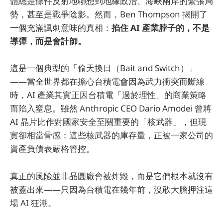
體總是條件反射地聯想到地緣政治、海峽兩岸的緊張局
勢，甚至是戰爭陰影。然而，Ben Thompson 揭開了
一個充滿諷刺意味的真相：
掐住 AI 產業脖子的，不是
導彈，而是會計師。
這是一個典型的「偷天換日（Bait and Switch）」
——當全世界都在擔心台積電會因為武力衝突而斷線
時，AI 產業其實正因台積電「過於理性」的商業策略
而陷入窒息。雖然 Anthropic CEO Dario Amodei 曾將
AI 晶片比作對國家安全至關重要的「核武器」，但現
實卻相當骨感：這些核武器的庫存量，正被一家公司的
資產負債表嚴格管控。
真正的風險並非晶圓廠會被炸毀，而是它們根本就沒有
被蓋出來——只因為台積電在幾年前，沒敢大膽押注這
場 AI 狂潮。