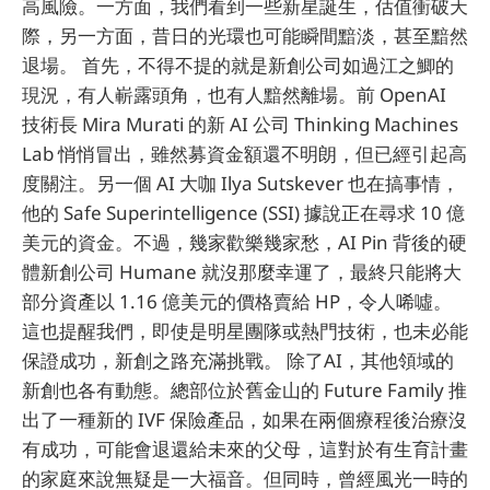
高風險。一方面，我們看到一些新星誕生，估值衝破天
際，另一方面，昔日的光環也可能瞬間黯淡，甚至黯然
退場。 首先，不得不提的就是新創公司如過江之鯽的
現況，有人嶄露頭角，也有人黯然離場。前 OpenAI
技術長 Mira Murati 的新 AI 公司 Thinking Machines
Lab 悄悄冒出，雖然募資金額還不明朗，但已經引起高
度關注。另一個 AI 大咖 Ilya Sutskever 也在搞事情，
他的 Safe Superintelligence (SSI) 據說正在尋求 10 億
美元的資金。不過，幾家歡樂幾家愁，AI Pin 背後的硬
體新創公司 Humane 就沒那麼幸運了，最終只能將大
部分資產以 1.16 億美元的價格賣給 HP，令人唏噓。
這也提醒我們，即使是明星團隊或熱門技術，也未必能
保證成功，新創之路充滿挑戰。 除了AI，其他領域的
新創也各有動態。總部位於舊金山的 Future Family 推
出了一種新的 IVF 保險產品，如果在兩個療程後治療沒
有成功，可能會退還給未來的父母，這對於有生育計畫
的家庭來說無疑是一大福音。但同時，曾經風光一時的