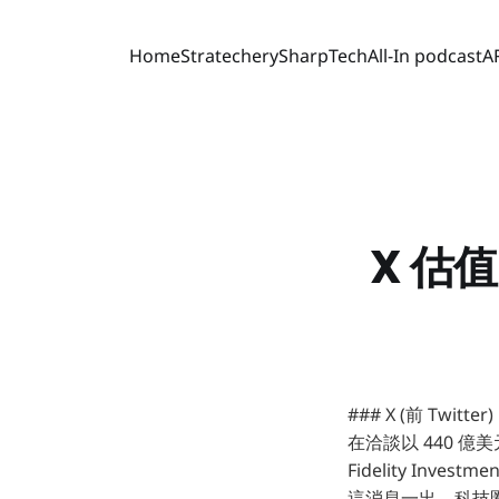
Home
Stratechery
SharpTech
All-In podcast
A
X 估
### X (前 Twit
在洽談以 440 億
Fidelity In
這消息一出，科技圈