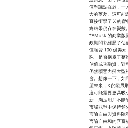
值爭議點在於，一方面
大的落差。這可能反
直接衝擊了 X 的
終結果仍存在變數。
**Musk 的商業版
政期間都經歷了估值
值融資 100 億
殊，是否拖累了整體表
估值成功融資，對
仍然願意力挺大型
會。想像一下，如果
望未來，X 的發
這可能需要更具吸引
新，滿足用戶不斷
市場競爭中保持領先地
言論自由與資料隱私
言論自由和內容審