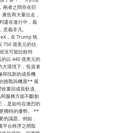
估值，兩者之間存在巨
化。廣告商大量出走，
談判還在進行中，最
資，意義非凡。
eX，在 Trump 執
750 億美元的估
 的狀況可能比較特
的以 440 億美元的
的大環境下，投資者
極尋找新的成長機
的挑戰與機遇** 展
營收重回成長軌道。
產品和服務方面不斷創
三，是如何在激烈的
出更獨特的優勢。 **
重要的議題。例如，
護平台秩序之間取