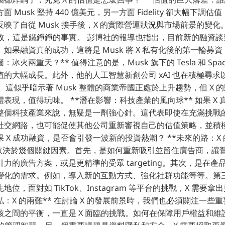
 Musk 堅持 440 億美元，另一方面 Fidelity 卻大幅下調
映了自從 Musk 接手後，X 的實際營運狀況與市場前景的變
營收，這是鐵錚錚的事實。 彭博社的報導也指出，目前新的融資
如果融資真的成功，這將是 Musk 將 X 私有化後的第一輪募
圖：冰火兩重天？** 值得注意的是，Musk 旗下的 Tesla 和 Spac
的大幅成長。此外，他的人工智慧新創公司 xAI 也在積極尋求以 
美元。這似乎暗示著 Musk 整體的商業帝國正處於上升趨勢，但 X
現，值得玩味。 **潛在影響：科技產業的風向球** 如果 X 真
整個科技產業來說，無疑是一劑強心針。這代表即使在充滿挑戰
社交網路，也可能促使其他公司重新審視自己的估值策略，並積
 X 成功融資，是否會引發一波新的投資熱潮？ **未來的路：X 
展取決於幾個關鍵因素。首先，是如何重新吸引並留住廣告商，讓
力的廣告方案，或是更精準的受眾 targeting。其次，是在
變化的需求。例如，導入新的互動方式、強化社群功能等等。第
位，面對如 TikTok、Instagram 等平台的挑戰，X 需要拿
：X 的兩難** 在討論 X 的發展前景時，我們也必須關注一些
核之間的平衡，一直是 X 面臨的挑戰。如何在保障用戶權益和維