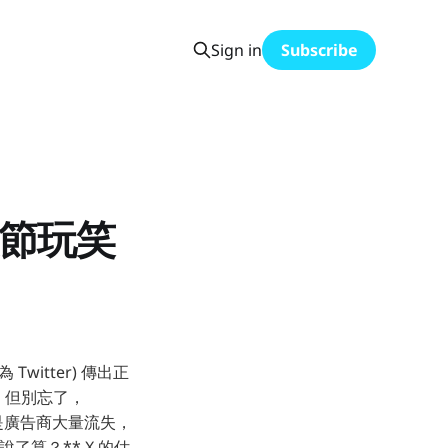
Sign in
Subscribe
人節玩笑
 Twitter) 傳出正
格。但別忘了，
，理由是廣告商大量流失，
了算？** X 的估