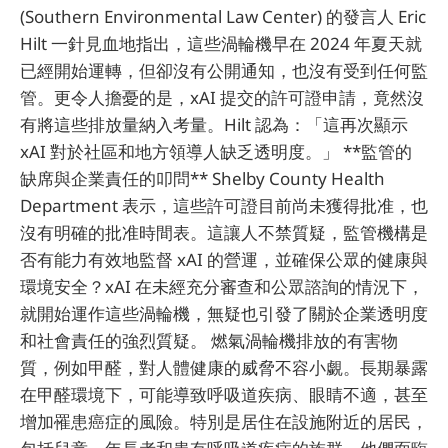
(Southern Environmental Law Center) 的發言人 Eric
Hilt 一針見血地指出，這些渦輪機早在 2024 年夏天就
已經開始運轉，但卻沒有公開通知，也沒有受到任何監
管。更令人擔憂的是，xAI 提交的許可證申請，竟然沒
有將這些排放量納入考量。Hilt 認為：「這再次顯示
xAI 對於社區和地方領導人缺乏透明度。」 **監管的
缺席與企業責任的叩問** Shelby County Health
Department 表示，這些許可證目前尚未獲得批准，也
沒有明確的批准時間表。這讓人不禁質疑，監管機構是
否有能力有效地監督 xAI 的營運，並確保公眾的健康與
環境安全？xAI 在未經充分審查和公眾諮詢的情況下，
就開始運作這些渦輪機，無疑也引發了關於企業透明度
和社會責任的強烈質疑。 燃氣渦輪機排放的有害物
質，例如甲醛，對人體健康的威脅不容小覷。長期暴露
在甲醛環境下，可能導致呼吸道疾病、眼睛不適，甚至
增加罹患癌症的風險。特別是居住在設施附近的居民，