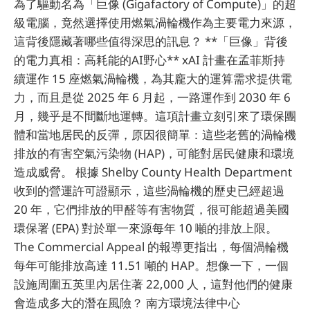
為了驅動名為「巨像 (Gigafactory of Compute)」的超
級電腦，竟然選擇使用燃氣渦輪機作為主要電力來源，
這背後隱藏著哪些值得深思的訊息？ **「巨像」背後
的電力真相：高耗能的AI野心** xAI 計畫在孟菲斯持
續運作 15 座燃氣渦輪機，為其龐大的運算需求提供電
力，而且是從 2025 年 6 月起，一路運作到 2030 年 6
月，幾乎是不間斷地運轉。這項計畫立刻引來了環保團
體和當地居民的反彈，原因很簡單：這些老舊的渦輪機
排放的有害空氣污染物 (HAP)，可能對居民健康和環境
造成威脅。 根據 Shelby County Health Department
收到的營運許可證顯示，這些渦輪機的歷史已經超過
20 年，它們排放的甲醛等有害物質，很可能超過美國
環保署 (EPA) 對於單一來源每年 10 噸的排放上限。
The Commercial Appeal 的報導更指出，每個渦輪機
每年可能排放高達 11.51 噸的 HAP。想像一下，一個
設施周圍五英里內居住著 22,000 人，這對他們的健康
會造成多大的潛在風險？ 南方環境法律中心