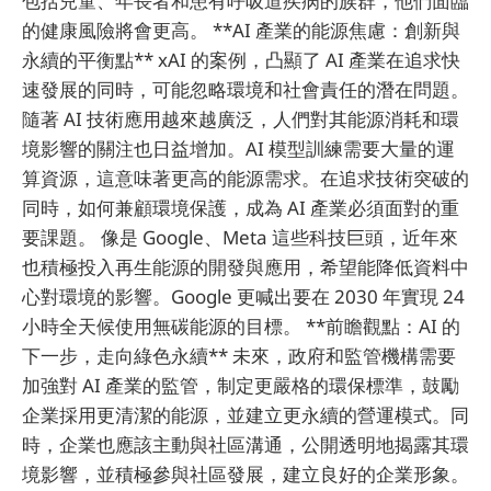
包括兒童、年長者和患有呼吸道疾病的族群，他們面臨
的健康風險將會更高。 **AI 產業的能源焦慮：創新與
永續的平衡點** xAI 的案例，凸顯了 AI 產業在追求快
速發展的同時，可能忽略環境和社會責任的潛在問題。
隨著 AI 技術應用越來越廣泛，人們對其能源消耗和環
境影響的關注也日益增加。AI 模型訓練需要大量的運
算資源，這意味著更高的能源需求。在追求技術突破的
同時，如何兼顧環境保護，成為 AI 產業必須面對的重
要課題。 像是 Google、Meta 這些科技巨頭，近年來
也積極投入再生能源的開發與應用，希望能降低資料中
心對環境的影響。Google 更喊出要在 2030 年實現 24
小時全天候使用無碳能源的目標。 **前瞻觀點：AI 的
下一步，走向綠色永續** 未來，政府和監管機構需要
加強對 AI 產業的監管，制定更嚴格的環保標準，鼓勵
企業採用更清潔的能源，並建立更永續的營運模式。同
時，企業也應該主動與社區溝通，公開透明地揭露其環
境影響，並積極參與社區發展，建立良好的企業形象。