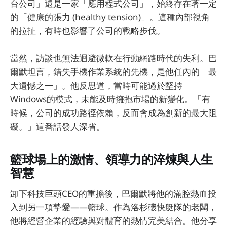
台公司」還是一家「應用程式公司」，始終存在著一定
的「健康的張力 (healthy tension)」。這種內部視角
的拉扯，有時也影響了公司的戰略步伐。
當然，訪談也無法迴避微軟在行動網路時代的失利。巴
爾默坦言，錯失手機作業系統的先機，是他任內的「最
大遺憾之一」。他反思道，當時可能過於堅持
Windows的模式，未能及時擁抱市場的新變化。「有
時候，公司的成功路徑依賴，反而會成為創新的最大阻
礙。」這番話發人深省。
籃球場上的激情、領導力的淬煉與人生
智慧
卸下科技巨頭CEO的重擔後，巴爾默將他的滿腔熱血投
入到另一項摯愛——籃球。作為洛杉磯快艇隊的老闆，
他將經營企業的經驗與對體育的熱情完美結合。他分享