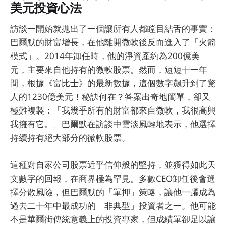
美元投資心法
訪談一開始就拋出了一個讓所有人都瞠目結舌的事實：
巴爾默的財富增長，在他離開微軟後反而進入了「火箭
模式」。2014年卸任時，他的淨資產約為200億美
元，主要來自他持有的微軟股票。然而，短短十一年
間，根據《富比士》的最新數據，這個數字飆升到了驚
人的1230億美元！秘訣何在？答案出奇地簡單，卻又
極難複製：「我幾乎所有的財富都來自微軟，我很高興
我擁有它。」巴爾默在訪談中雲淡風輕地表示，他選擇
持續持有絕大部分的微軟股票。
這種對自家公司股票近乎信仰般的堅持，並獲得如此天
文數字的回報，在商界極為罕見。多數CEO卸任後會選
擇分散風險，但巴爾默的「單押」策略，讓他一躍成為
過去二十年中最成功的「非典型」投資者之一。他可能
不是華爾街傳統意義上的投資專家，但成績單卻足以讓