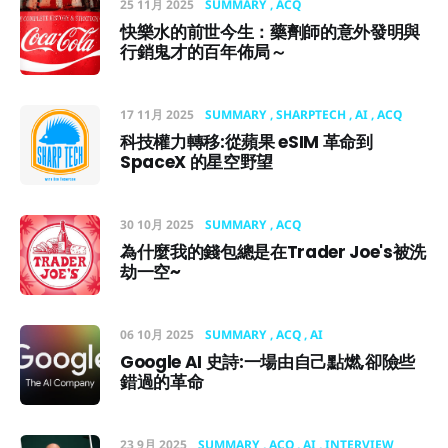
25 11月 2025
SUMMARY
ACQ
快樂水的前世今生：藥劑師的意外發明與
行銷鬼才的百年佈局～
17 11月 2025
SUMMARY
SHARPTECH
AI
ACQ
科技權力轉移:從蘋果 eSIM 革命到
SpaceX 的星空野望
30 10月 2025
SUMMARY
ACQ
為什麼我的錢包總是在Trader Joe's被洗
劫一空~
06 10月 2025
SUMMARY
ACQ
AI
Google AI 史詩:一場由自己點燃,卻險些
錯過的革命
23 9月 2025
SUMMARY
ACQ
AI
INTERVIEW