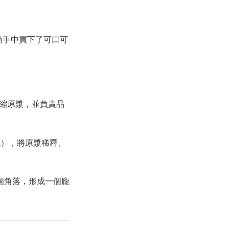
勒手中買下了可口可
濃縮原漿，並負責品
流），將原漿稀釋、
個角落，形成一個龐