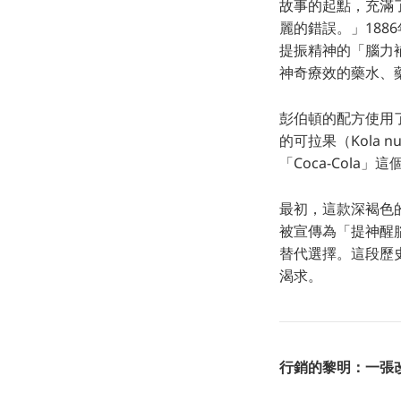
故事的起點，充滿
麗的錯誤。」18
提振精神的「腦力補
神奇療效的藥水、
彭伯頓的配方使用了
的可拉果（Kola
「Coca-Col
最初，這款深褐色的
被宣傳為「提神醒
替代選擇。這段歷
渴求。
行銷的黎明：一張