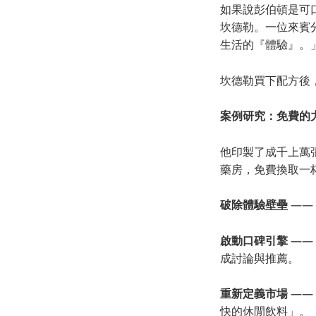
如果說彭伯頓是可
坎德勒。一位來賓
生活的『體驗』。
坎德勒買下配方後
案例研究：免費的
他印製了成千上萬
藥房，免費換取一
破除體驗壁壘
——
啟動口碑引擎
——
成討論與推薦。
重新定義市場
——
快的休閒飲料」。