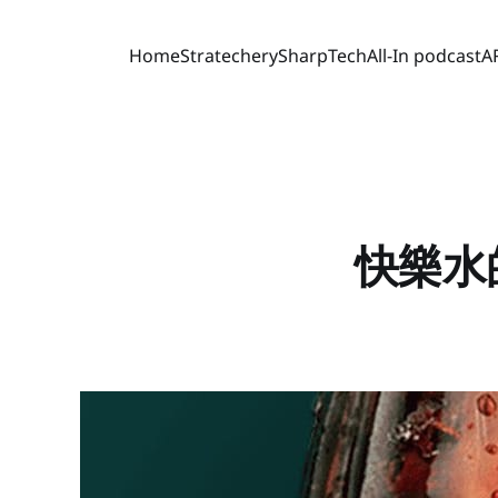
Home
Stratechery
SharpTech
All-In podcast
A
快樂水