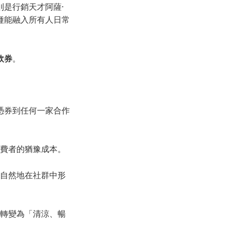
是行銷天才阿薩·
種能融入所有人日常
飲券
。
憑券到任何一家合作
消費者的猶豫成本。
，自然地在社群中形
」轉變為「清涼、暢