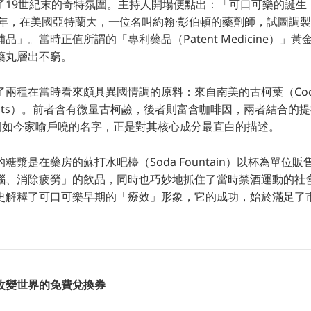
了19世紀末的奇特氛圍。主持人開場便點出：「可口可樂的誕生
86年，在美國亞特蘭大，一位名叫約翰·彭伯頓的藥劑師，試圖調
品」。當時正值所謂的「專利藥品（Patent Medicine）」
藥丸層出不窮。
兩種在當時看來頗具異國情調的原料：來自南美的古柯葉（Coca l
 nuts）。前者含有微量古柯鹼，後者則富含咖啡因，兩者結合的
a」這個如今家喻戶曉的名字，正是對其核心成分最直白的描述。
糖漿是在藥房的蘇打水吧檯（Soda Fountain）以杯為單位
腦、消除疲勞」的飲品，同時也巧妙地抓住了當時禁酒運動的社
史解釋了可口可樂早期的「療效」形象，它的成功，始於滿足了
改變世界的免費兌換券