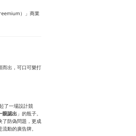
eemium）」商業
。
穎而出，可口可樂打
年發起了一場設計競
一眼認出
」的瓶子。
解決了防偽問題，更成
是流動的廣告牌。