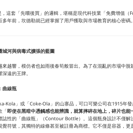
中所提，這套「先嚐後買」的邏輯，堪稱是現代科技業「免費增值（Fr
百多年前，坎德勒就已經掌握了用戶獲取與市場教育的核心密碼
護城河與病毒式擴張的藍圖
越來越響，模仿者也如雨後春筍般冒出。為了在混亂的市場中脫
響深遠的王牌。
：曲線瓶
a-Kola」或「Coke-Ola」的山寨品，可口可樂公司在1915
款「
即使在黑暗中憑觸感也能辨識，就算摔碎在地上，碎片也能
誌性的「曲線瓶」（Contour Bottle）。這個瓶身設計不僅
視覺符號，其獨特的線條甚至被註冊為商標。它不僅是容器，更