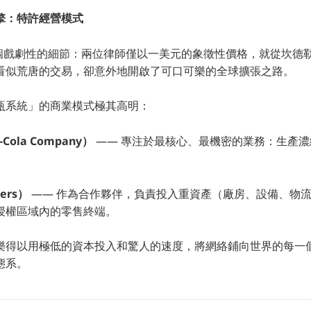
擎：特許經營模式
到一個戲劇性的細節：兩位律師僅以一美元的象徵性價格，就從坎德
看似荒唐的交易，卻意外地開啟了可口可樂的全球擴張之路。
瓶系統」的商業模式極其高明：
Cola Company）
—— 專注於最核心、最機密的業務：生產
。
ers）
—— 作為合作夥伴，負責投入重資產（廠房、設備、物
授權區域內的零售終端。
樂得以用極低的資本投入和驚人的速度，將網絡鋪向世界的每一
態系。