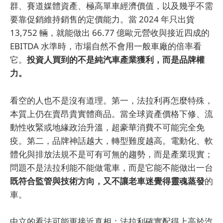
群、賽道媒體資產、極高單車經濟價值，以及幾乎不需
要靠促銷維持銷售的定價能力。當 2024 年只出貨
13,752 輛，就能做出 66.77 億歐元營收與接近四成的
EBITDA 水準時，市場自然不會用一般車廠的倍率看
它。
投資人買到的不是純汽車產業獲利，而是品牌權
力。
看空的人也不是沒有道理。第一，法拉利再怎麼特殊，
本質上仍在賣昂貴實體商品。當全球資產價格下修、流
動性收緊或地緣政治升溫，超豪華消費不可能完全免
疫。第二，品牌神話越大，轉型難度越高。電動化、軟
體化與排放法規不是可有可無的趨勢，而是產業現實；
問題不是法拉利能不能做電車，而是它能不能做出一台
既符合監管與技術方向，又不讓老車迷覺得靈魂蒸發
的
車。
中立的看法可能更接近真相：法拉利確實配得上高於汽