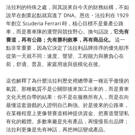
法拉利的特殊之處，與其說來自今天的財務結構，不如
說早在創業起點就寫進了 DNA。恩佐・法拉利在 1929
年創立 Scuderia Ferrari 時，核心目標不是量產公路
車，而是賽車隊的運營與競技野心。換句話說，
它先有
賽道，再有公路；先有勝利敘事，再有商品化。
這一
點非常重要，因為它決定了法拉利品牌排序的優先順序
從第一天就不同：速度、聲望、工程能力與勝負心在
前，舒適、普及、家庭用途與規模化在後。
這也解釋了為什麼法拉利歷史裡總帶著一種近乎傲慢的
氣質。那種氣質不是公關部後來加工出來的，而是賽車
文化天然自帶的結果：你不是在服務所有人，而是在向
最懂這套遊戲的人證明自己夠強。於是後來的公路車，
在某種程度上更像替賽道精神提供資金、把賽道聲望私
有化的載體。多數車廠是先有產品，再慢慢長出品牌；
法拉利更像是先有神話，再把神話變成產品。