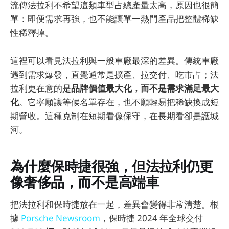
流傳法拉利不希望這類車型占總產量太高，原因也很簡
單：即便需求再強，也不能讓單一熱門產品把整體稀缺
性稀釋掉。
這裡可以看見法拉利與一般車廠最深的差異。傳統車廠
遇到需求爆發，直覺通常是擴產、拉交付、吃市占；法
拉利更在意的是
品牌價值最大化，而不是需求滿足最大
化
。它寧願讓等候名單存在，也不願輕易把稀缺換成短
期營收。這種克制在短期看像保守，在長期看卻是護城
河。
為什麼保時捷很強，但法拉利仍更
像奢侈品，而不是高端車
把法拉利和保時捷放在一起，差異會變得非常清楚。根
據
Porsche Newsroom
，保時捷 2024 年全球交付