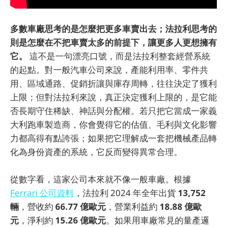
多數車廠思考的是怎麼把更多車賣出去；法拉利思考的
則是怎麼在不把車賣太多的前提下，讓更多人更想擁有
它。
這不是一句漂亮口號，而是法拉利整套經營系統
的起點。對一般汽車公司來說，產能利用率、零件共
用、區域通路、促銷折讓與庫存周轉，往往決定了獲利
上限；但對法拉利來說，真正決定獲利上限的，是它能
否長期守住稀缺、神話與分配權。若只把它當成一家義
大利跑車製造商，你會覺得它的估值、毛利與文化影響
力都高得有點誇張；如果把它理解成一套把機械產品轉
化為身份資產的系統，它反而變得異常合理。
從數字看，這家公司本來就不像一般車廠。根據
Ferrari 公司資料
，法拉利 2024 年全年出貨
13,752
輛
，營收約
66.77 億歐元
，營業利益約
18.88 億歐
元
，淨利約
15.26 億歐元
。如果用車廠常見的量產邏