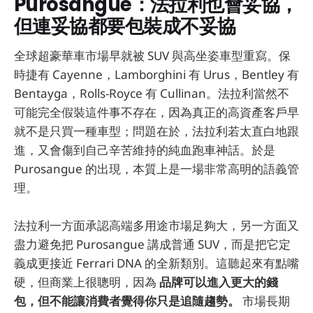
Purosangue：法拉利也會妥協，
但連妥協都要包裝成不妥協
全球超豪華車市場早就被 SUV 與高坐姿車型重寫。保
時捷有 Cayenne，Lamborghini 有 Urus，Bentley 有
Bentayga，Rolls-Royce 有 Cullinan。法拉利當然不
可能完全假裝這件事不存在，因為真正的高資產客戶早
就不是只買一種車型；問題在於，法拉利若太直白地跟
進，又會傷到自己辛苦維持的純血跑車神話。於是
Purosangue 的出現，本質上是一場非常高明的語義管
理。
法拉利一方面承認高端多用途市場足夠大，另一方面又
盡力避免把 Purosangue 講成普通 SUV，而是把它定
義成更接近 Ferrari DNA 的全新類別。這聽起來有點嘴
硬，但商業上很聰明，因為
品牌可以進入更大的錢
包，但不能讓消費者覺得你只是追隨趨勢。
市場長期