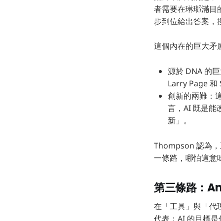
者需要在琳瑯滿目
步到位給出答案，
這個內在的巨大矛盾
源於 DNA 的
Larry Pag
創新的兩難：這正是
言，AI 既是
新」。
Thompson 認為
一條路，哪怕這意
第三條路：An
在「工具」與「代理人
代表：AI 的目