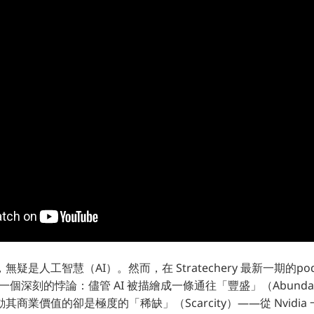
是人工智慧（AI）。然而，在 Stratechery 最新一期的podc
出了一個深刻的悖論：儘管 AI 被描繪成一條通往「豐盛」（Abund
商業價值的卻是極度的「稀缺」（Scarcity）——從 Nvidia 