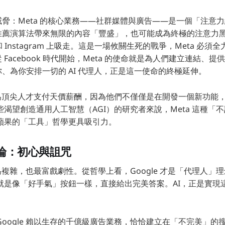
脅：Meta 的核心業務——社群媒體與廣告——是一個「注意力經
推薦演算法帶來無限的內容「豐盛」，也可能成為終極的注意力
k 和 Instagram 上吸走。這是一場攸關生死的戰爭，Meta 必須
 Facebook 時代開始，Meta 的使命就是為人們建立連結、
、為你安排一切的 AI 代理人，正是這一使命的終極延伸。
願意為頂尖人才支付天價薪酬，因為他們不僅僅是在開發一個新功能
渴望創造通用人工智慧（AGI）的研究者來說，Meta 這種「
蘋果的「工具」哲學更具吸引力。
的悖論：初心與詛咒
境最為複雜，也最富戲劇性。從哲學上看，Google 才是「代理人
就是像「好手氣」按鈕一樣，直接給出完美答案。AI，正是實現
oogle 賴以生存的千億級廣告業務，恰恰建立在「不完美」的