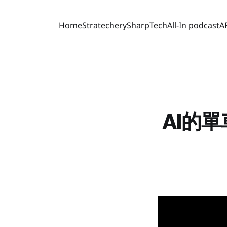
Home
Stratechery
SharpTech
All-In podcast
A
AI的