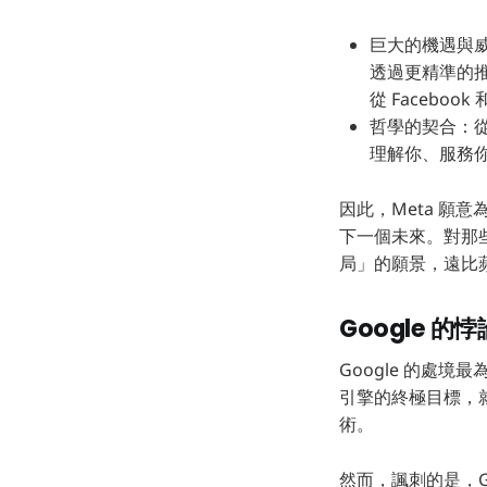
巨大的機遇與威
透過更精準的
從 Faceboo
哲學的契合：從
理解你、服務你
因此，Meta 
下一個未來。對那些
局」的願景，遠比
Google 
Google 的處
引擎的終極目標，
術。
然而，諷刺的是，G