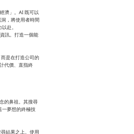
濟」。AI 既可以
黑洞，將使用者時間
全力以赴。
提供資訊。打造一個能
，而是在打造公司的
不計代價、直指終
」理念的鼻祖。其搜尋
這一夢想的終極技
搜尋結果之上。使用