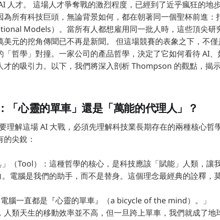
AI 人才。 這場人才爭奪戰的激烈程度，已經到了近乎瘋狂的地步。T
因為所有科技巨頭，無論背景如何，都在朝著同一個聖杯前進：
ational Models）。當所有人都想雇用同一批人時，這些頂
萬美元的挖角傳聞已不再是新聞。 但這場競賽的表象之下，不僅
的「哲學」對撞。一家公司的產品哲學，決定了它如何看待 AI
才的吸引力。以下，我們將深入剖析 Thompson 的觀點，揭示
。
爭：「心靈的單車」還是「萬能的代理人」？
為，要理解這場 AI 大戰，必須先理解科技業長期存在的兩種核心哲學
有的尖銳：
」（Tool）：這種哲學的核心，是科技應該「賦能」人類，讓
。電腦是我們的助手，而不是替身。這個理念最經典的詮釋，莫過於 S
腦一直都是『心靈的單車』（a bicycle of the mind）。」
思是，人類天生的移動效率並不高，但一旦跨上單車，我們就成了地