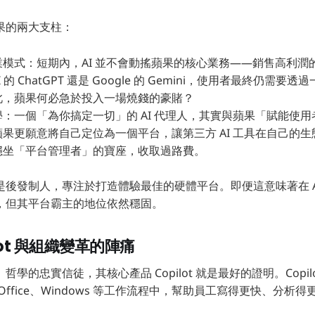
果的兩大支柱：
模式：短期內，AI 並不會動搖蘋果的核心業務——銷售高利潤的 iP
I 的 ChatGPT 還是 Google 的 Gemini，使用者最終仍需
此，蘋果何必急於投入一場燒錢的豪賭？
：一個「為你搞定一切」的 AI 代理人，其實與蘋果「賦能使
果更願意將自己定位為一個平台，讓第三方 AI 工具在自己的
穩坐「平台管理者」的寶座，收取過路費。
是後發制人，專注於打造體驗最佳的硬體平台。即便這意味著在 A
，但其平台霸主的地位依然穩固。
lot 與組織變革的陣痛
學的忠實信徒，其核心產品 Copilot 就是最好的證明。Copil
Office、Windows 等工作流程中，幫助員工寫得更快、分析