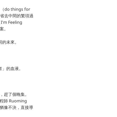
hings for
，省去中間的繁瑣過
Feeling
答案。
同的未來。
者」的血液。
早，趕了個晚集。
 Ruoming
 時也猶豫不決，直接導