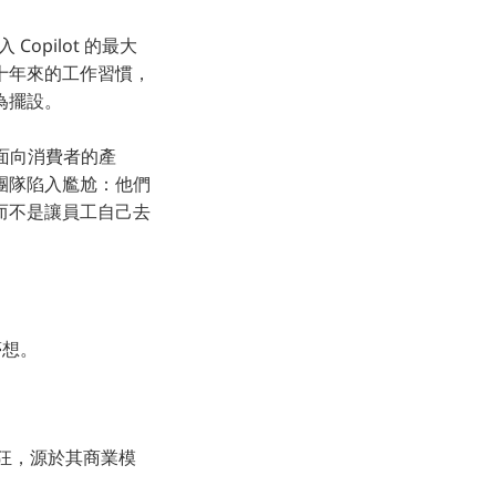
opilot 的最大
十年來的工作習慣，
為擺設。
接面向消費者的產
銷售團隊陷入尷尬：他們
而不是讓員工自己去
夢想。
的瘋狂，源於其商業模