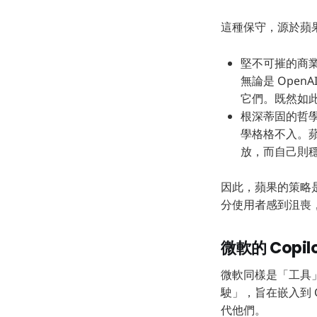
這種保守，源於蘋
堅不可摧的商業
無論是 OpenA
它們。既然如
根深蒂固的哲學
學格格不入。蘋
放，而自己則
因此，蘋果的策略
分使用者感到沮喪
微軟的 Copi
微軟同樣是「工具」哲
駛」，旨在嵌入到 
代他們。