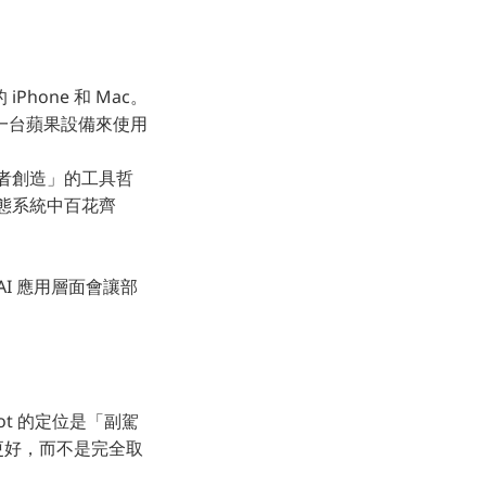
hone 和 Mac。
要透過一台蘋果設備來使用
用者創造」的工具哲
生態系統中百花齊
I 應用層面會讓部
ot 的定位是「副駕
得更好，而不是完全取