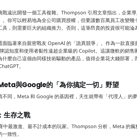
遠比開發一個工具複雜。Thompson 引用文章指出，企業導入 C
」。你可以輕易地為全公司購買授權，但要讓數百萬員工改變幾
工具，則需要巨大的組織推力。否則，這筆昂貴的投資很可能淪
面臨著來自親密戰友 OpenAI 的「詭異競爭」。作為一款直
的品牌認知度和使用者黏性遠超企業級的 Copilot。這讓微軟的
為什麼自己這個由同樣技術驅動的產品，值得企業花大錢部署，
hatGPT。
eta與Google的「為你搞定一切」野望
不同，Meta 和 Google 的基因裡，天生就帶有「代理人」的
賭：生存之戰
I 競賽中最激進、最不計成本的玩家。Thompson 分析，Meta 
的一致性。