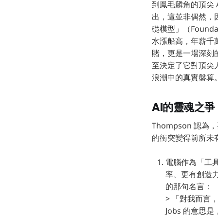
到鳳毛麟角的頂尖 
出，這並非偶然，
礎模型」（Found
水漲船高，年薪千
賭，更是一場深刻
至決定了它對頂尖人
浪潮中的真實盤算
AI的靈魂之
Thompson 認
的衝突變得前所未
電腦作為「工具
率、更有創造力
的那句名言：
> 「對我而言，電
Jobs 的意