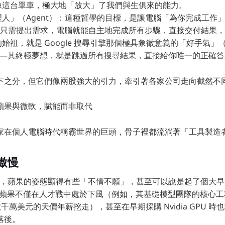
像這台單車，極大地「放大」了我們與生俱來的能力。
」（Agent）：這種哲學的目標，是讓電腦「為你完成工作」（do t
用者只需提出需求，電腦就能自主地完成所有步驟，直接交付結果
祖，就是 Google 搜尋引擎那個極具象徵意義的「好手氣」（I'm 
鈕——其終極夢想，就是跳過所有搜尋結果，直接給你唯一的正確
下之分，但它們像兩股強大的引力，牽引著各家公司走向截然不
蘋果與微軟，賦能而非取代
家在個人電腦時代稱霸世界的巨頭，骨子裡都流淌著「工具製造
傲慢
賽中，蘋果的姿態顯得有些「不情不願」，甚至可以說是起了個大
提到，蘋果不僅在人才戰中處於下風（例如，其基礎模型團隊的核心工程師
a 以數千萬美元的天價年薪挖走），甚至在早期採購 Nvidia GPU
落後。