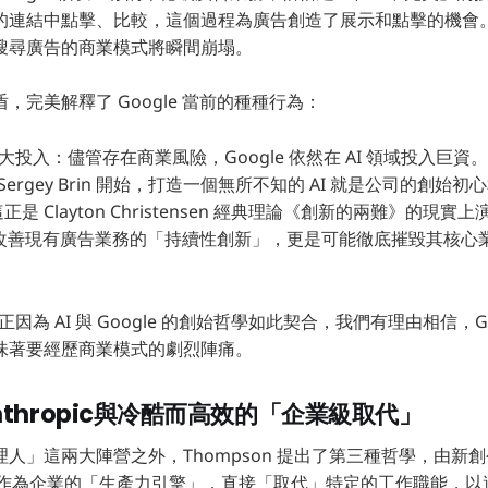
的連結中點擊、比較，這個過程為廣告創造了展示和點擊的機會。如
搜尋廣告的商業模式將瞬間崩塌。
，完美解釋了 Google 當前的種種行為：
巨大投入：儘管存在商業風險，Google 依然在 AI 領域投入巨
e 和 Sergey Brin 開始，打造一個無所不知的 AI 就是公司的創始
 Clayton Christensen 經典理論《創新的兩難》的現實上演。
能改善現有廣告業務的「持續性創新」，更是可能徹底摧毀其核心
，正因為 AI 與 Google 的創始哲學如此契合，我們有理由相信，G
味著要經歷商業模式的劇烈陣痛。
thropic與冷酷而高效的「企業級取代」
」這兩大陣營之外，Thompson 提出了第三種哲學，由新創公司 
標是作為企業的「生產力引擎」，直接「取代」特定的工作職能，以