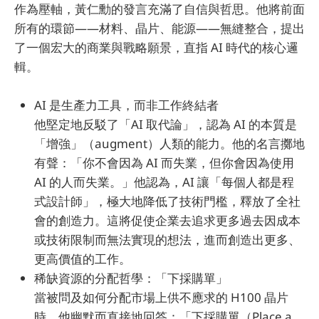
作為壓軸，黃仁勳的發言充滿了自信與哲思。他將前面
所有的環節——材料、晶片、能源——無縫整合，提出
了一個宏大的商業與戰略願景，直指 AI 時代的核心邏
輯。
AI 是生產力工具，而非工作終結者
他堅定地反駁了「AI 取代論」，認為 AI 的本質是
「增強」（augment）人類的能力。他的名言擲地
有聲：「你不會因為 AI 而失業，但你會因為使用
AI 的人而失業。」他認為，AI 讓「每個人都是程
式設計師」，極大地降低了技術門檻，釋放了全社
會的創造力。這將促使企業去追求更多過去因成本
或技術限制而無法實現的想法，進而創造出更多、
更高價值的工作。
稀缺資源的分配哲學：「下採購單」
當被問及如何分配市場上供不應求的 H100 晶片
時，他幽默而直接地回答：「下採購單（Place a