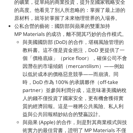
的礦業，從單純的商業投資，提升至國家戰略安全
的高度。他看見了別人所忽略的：掌握了最上游的
原材料，就等於掌握了未來物理世界的入場券。
公私合營的藝術：國防部與蘋果的雙重加持
MP Materials 的成功，離不開其巧妙的合作模式。
與美國國防部 (DoD) 的合作，堪稱風險管理的
教科書。這不僅是資金挹注，DoD 更提供了一
個「價格底線」（price floor），確保公司不會
因潛在的市場傾銷（mercantilism）——例如
以低於成本的價格惡意競爭——而崩潰。同
時，DoD 作為 100% 的承購夥伴（off-take
partner）並參與利潤分成，這意味著美國納稅
人的錢不僅投資了國家安全，更有機會獲得實
質的經濟回報。這是一種將公共風險、私人利
益與公共回報精妙結合的雙贏設計。
與蘋果 (Apple) 的合作，則是對其商業模式與技
術實力的最佳背書，證明了 MP Materials 不僅