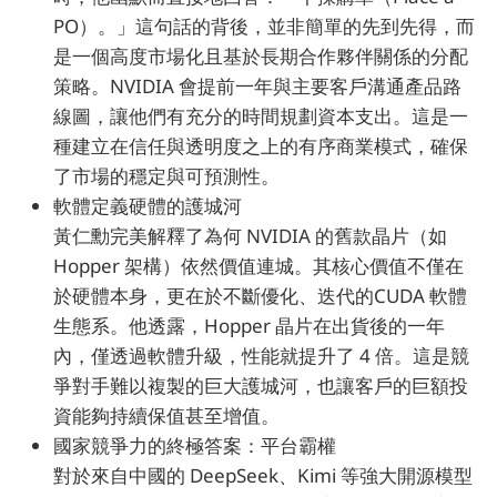
PO）。」這句話的背後，並非簡單的先到先得，而
是一個高度市場化且基於長期合作夥伴關係的分配
策略。NVIDIA 會提前一年與主要客戶溝通產品路
線圖，讓他們有充分的時間規劃資本支出。這是一
種建立在信任與透明度之上的有序商業模式，確保
了市場的穩定與可預測性。
軟體定義硬體的護城河
黃仁勳完美解釋了為何 NVIDIA 的舊款晶片（如
Hopper 架構）依然價值連城。其核心價值不僅在
於硬體本身，更在於不斷優化、迭代的CUDA 軟體
生態系。他透露，Hopper 晶片在出貨後的一年
內，僅透過軟體升級，性能就提升了 4 倍。這是競
爭對手難以複製的巨大護城河，也讓客戶的巨額投
資能夠持續保值甚至增值。
國家競爭力的終極答案：平台霸權
對於來自中國的 DeepSeek、Kimi 等強大開源模型