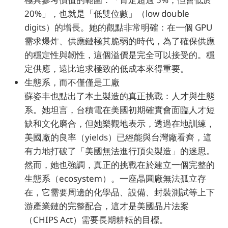
20%」，也就是「低雙位數」（low double
digits）的增長。她的觀點非常明確：在一個 GPU
需求爆炸、供應鏈極其脆弱的時代，為了確保供應
的穩定性與韌性，這個溢價是完全可以接受的。穩
定供應，遠比追求極致的低成本來得重要。
生態系，而不僅僅是工廠
蘇姿丰也點出了本土製造的真正挑戰：人才與生態
系。她坦言，台積電在美國初期確實會面臨人才短
缺和文化磨合，但她樂觀地表示，透過在地訓練，
美國廠的良率（yields）已經能與台灣廠看齊，這
有力地打破了「美國無法進行頂尖製造」的迷思。
然而，她也強調，真正的挑戰在於建立一個完整的
生態系（ecosystem）。一座晶圓廠無法孤立存
在，它需要周邊的化學品、設備、封裝測試等上下
游產業鏈的完整配合，這才是美國晶片法案
（CHIPS Act）需要長期耕耘的目標。