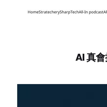
Home
Stratechery
SharpTech
All-In podcast
A
AI 