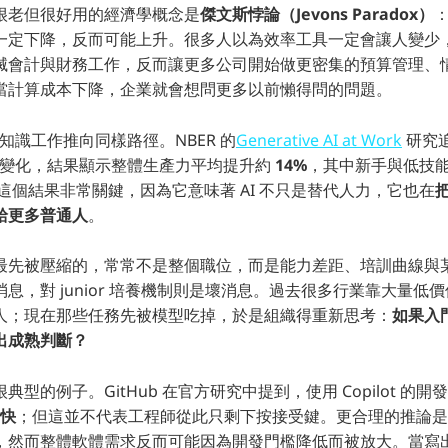
很老但很好用的經濟學概念是
傑文斯悖論（Jevons Paradox）
一定下降，反而可能上升。很多人以為效率工具一定會讓人變少
滅會計與財務工作，反而讓更多公司開始做更密集的預算管理、
當計算成本下降，企業就會想問更多以前懶得問的問題。
把知識工作推向同樣路徑。NBER 的
Generative AI at Work
研究追
後的變化，結果顯示整體生產力平均提升約
14%
，其中新手與低技
這個結果非常關鍵，因為它意味著 AI 不只是替代人力，它也在
給更多普通人
。
最先被壓縮的，常常不是整個職位，而是能力差距、培訓曲線與
息，對 junior 培養機制則是壞消息。過去很多行業靠大量低
人；現在那些任務先被模型吃掉，於是組織得重新思考：
如果入
出成熟判斷？
型的例子。GitHub 在官方研究中提到，使用 Copilot 的
更快
；但這並不代表工程師從此只剩下按接受鍵。更合理的推論是
，然而整體軟體需求反而可能因為開發門檻降低而被放大。當寫