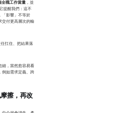
億個全職工作當量
，並
它提醒我們：這不
，「影響」不等於
求交付更高層次的輸
責任扛住、把結果落
愈細，當然愈容易看
，例如需求定義、跨
訊摩擦，再改
，中介就會消失，產