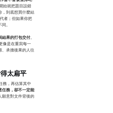
開始就把題目設錯
你，到底想買什麼結
取代者；但如果你把
不同。
與結果的打包交付
。
它更像是在重寫每一
源、承擔後果的人往
看得太扁平
干任務，再估算其中
述任務，卻不一定能
人願意對文件背後的