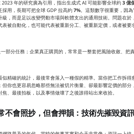
hs 在 2023 年的研究廣為引用，指出生成式 AI 可能影響全球約
3 
採用，長期可把全球 GDP 拉高約
7%
。這類數字很重要，因為
升級，而是足以改變勞動市場與軟體支出的通用技術。問題在於
代表被自動化，也可能代表被重新分工、被重新定價，或者被要
的是一部分任務；企業真正購買的，常常是一整套把風險收斂、把
看似精確的統計，最後常會落入一種假的精準。當你把工作拆得
；但你也更容易忽略那些無法被切片衡量、卻最影響定價的部分
對焦、最後拍板，以及事情做壞了之後誰得站出來收拾。
常不會照抄，但會押韻：技術先摧毀資
際網路普及的年代，當時的敘事其實和今天非常像：資訊一上線