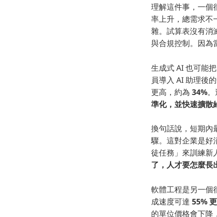
理解這件事，一個
率上升，總需求不
雜。試算表沒有消
與合規控制。因為
生成式 AI 也可能
員導入 AI 助理
更高，約為
34%
。
準化，並快速擴散
換句話說，短期內
驟。這對企業是好消
徒任務」來訓練新
了，人才要怎麼長
軟體工程是另一個很典
成速度可達
55% 
的單位價格會下降