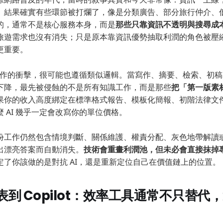
。結果確實有些環節被打爛了，像是分類廣告、部分旅行仲介、
的，通常不是核心服務本身，而是
那些只靠資訊不透明與搜尋成
旅遊需求也沒有消失；只是原本靠資訊優勢抽取利潤的角色被壓
更重要。
白領工作的衝擊，很可能也遵循類似邏輯。當寫作、摘要、檢索、初
下降，最先被侵蝕的不是所有知識工作，而是那些
把「第一版素
果你的收入高度綁定在標準格式報告、模板化簡報、初階法律文
 AI 幾乎一定會改寫你的單位價格。
份工作仍然包含情境判斷、關係維護、權責分配、灰色地帶解讀
出漂亮答案而自動消失。
技術會重畫利潤池，但未必會直接抹掉
定了你該做的是對抗 AI，還是重新定位自己在價值鏈上的位置。
到 Copilot：效率工具通常不只替代