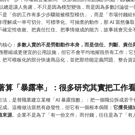
以總是讓人焦慮，不只是因為模型變強，而是因為多數討論從一
不是「你的工作有多少步驟能被模型模仿」，而是「市場付錢給
作理解成一串可切分、可標準化、可抽查的動作，那 AI 當然像
不確定性收斂、把責任扛住、把事情做成的能力，故事就會完全
的核心：
多數人賣的不是勞動動作本身，而是信任、判斷、責任
量任務壓縮成更便宜的公用設施，但它不會平均地摧毀所有工作；
，把可模板化的部分快速商品化，並把那些能定義問題、整合資
。
著算「暴露率」：很多研究其實把工作
方法，是替職業建立某種「AI 暴露指數」：把一個職位拆成若
完成。這種做法當然有啟發性，但它有一個根本侷限：
它擅長描
值來源
。企業不是為了「有一份文件」而付錢，往往是為了「有
。