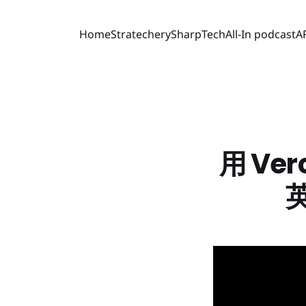
Home
Stratechery
SharpTech
All-In podcast
A
用 Ve