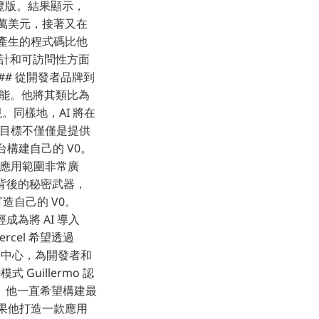
究預覽版。結果顯示，
00 萬美元，接著又在
0 產生的程式碼比他
設計和可訪問性方面
## 從開發者品牌到
種技能。他將其類比為
。同樣地，AI 將在
的目標不僅僅是提供
台構建自己的 V0。
 的應用範圍非常廣
0 背後的秘密武器，
以打造自己的 V0。
經成為將 AI 導入
ercel 希望透過
易的中心，為開發者和
Guillermo 認
。他一直希望構建最
如果他打造一款應用