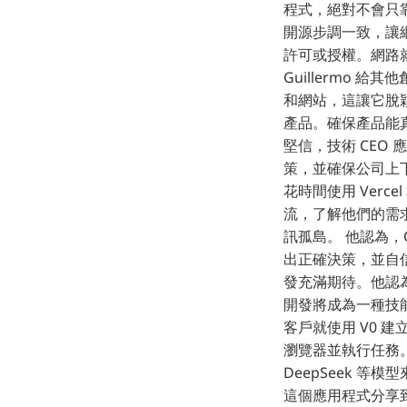
程式，絕對不會只靠
開源步調一致，讓
許可或授權。網路就
Guillermo 
和網站，這讓它脫
產品。確保產品能真正
堅信，技術 CE
策，並確保公司上下保
花時間使用 Verc
流，了解他們的需
訊孤島。 他認為
出正確決策，並自信地授
發充滿期待。他認為
開發將成為一種技能的看
客戶就使用 V0 建立
瀏覽器並執行任務。
DeepSeek 等模
這個應用程式分享