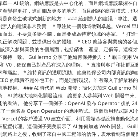
單一 AI 統治。網站應該是去中心化的，而且網域應該掌握在自己手
網頁變得更好，進而觸及更多的地方。而且網路的部署模式，也
是會發生破壞式創新的地方！ ### 給創辦人的建議：專注、
給其他創辦人的建議非常務實： * 專注於一個領域做到卓越。Vercel
穎而出。不要貪多嚼不爛，而是要成為特定領域的專家。 * 打造
解決問題，並提供出色的體驗。 * CEO 應該參與業務的各個層面。
O 應該深入參與業務的各個層面，包括銷售、產品、定價等。這樣
持一致。 Guillermo 分享了他如何保持參與： * 親自使用 Ve
el 和 V0，確保自己對產品有深入的理解。 * 直接與客戶和社群
求和痛點。 * 維持資訊的透明流動。他會確保公司內部資訊能夠
，CEO 的職責不是外包工作，而是理解現況。唯有深入了解業務
權。 ### AI 時代的 Web 開發：簡化與加速 Guillermo 對 
，AI 將極大地簡化開發流程，讓更多人參與到 Web 開發中
法。 他分享了一個例子：OpenAI 發布 Operator 後的 24 
了一個名為 Open Operator 的應用程式。這個應用程式讓 AI
Vercel 的客戶透過 V0 建立介面、利用雲端基礎設施自動化
型來配置代理。這個例子完美展示了 AI 如何加速 Web 開發。 Guil
到網路上之後，收到了來自中國工程師的信件，表示看到這個範