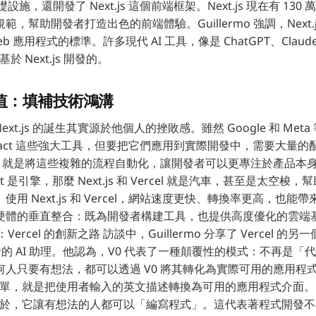
基礎設施，還開發了 Next.js 這個前端框架。Next.js 現在有 13
，幫助開發者打造出色的前端體驗。Guillermo 強調，Next.js 
 應用程式的標準。許多現代 AI 工具，像是 ChatGPT、Claude
基於 Next.js 開發的。
的價值：填補技術鴻溝
言，Next.js 的誕生其實源於他個人的挫敗感。雖然 Google 和 Me
 和 React 這些強大工具，但要把它們應用到實際開發中，需要大量的配
 的目標，就是將這些複雜的流程自動化，讓開發者可以更專注於產品本
t 是引擎，那麼 Next.js 和 Vercel 就是汽車，甚至是太空
用 Next.js 和 Vercel，網站速度更快、轉換率更高，也能帶來
體的垂直整合：既為開發者構建工具，也提供高度優化的雲端基礎
 V0：Vercel 的創新之路 訪談中，Guillermo 分享了 Vercel 
開發的 AI 助理。他認為，V0 代表了一種顛覆性的模式：不再是
何人只要有想法，都可以透過 V0 將其轉化為實際可用的應用程
簡單，就是把使用者輸入的英文描述轉換為可用的應用程式介面。Gui
性在於，它讓有想法的人都可以「編寫程式」。這代表著程式開發