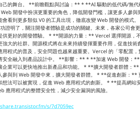
的舞台。 **前瞻觀點與討論：** * **AI 驅動的低代碼/無代碼
將在 Web 開發中扮演更重要的角色，降低開發門檻，讓更多人參
會看到更多類似 V0 的工具出現，徹底改變 Web 開發的模式。 
el 的成功證明了，關注開發者體驗是成功的關鍵。未來，各家公司
更好的開發體驗。 * **開源的力量：** Vercel 選擇開源
強大的社群。開源模式將在未來持續發揮重要作用，促進技術創新
b 應用程式的普及，安全問題也越來越重要。Vercel 的「零配
全融入到產品設計中。 **影響：** * **加速 Web 開發：**
企業可以更快地推出新產品和功能。 * **擴大開發者群體：**
參與到 Web 開發中來，擴大開發者群體。 * **促進創新：**
想法可以被實現，促進 Web 應用程式的創新。 * **提高網站安
eb 應用程式的整體安全性，減少安全漏洞的風險。
/share.transistor.fm/s/7d7059ec