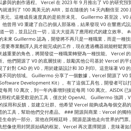
與的創作過程。 Vercel 在 2023 年 9 月推出了 V0 的研
月內就達到了 100 萬美元的 ARR，並在隨後的 14 天內翻倍至 2
0 萬美元。這種成長速度真的是前所未見。 Guillermo 甚至說，V
他曾用 V0 重建了自己的個人部落格，結果發現 V0 在響應式
知道一切，並且記住一切，這大大提高了應用程式的建立效率。 #
l 的未來 Guillermo 認為，開發將不再只是一種職業，而是一
：過去需要專業翻譯人員才能完成的工作，現在透過機器就能輕鬆實現
越重要的角色，將開發從一種職業轉變為一種技能。 Vercel 
他們開源了 V0 的底層技術，鼓勵其他公司基於 Vercel 的平
針對 CAD 的 V0，用於建築設計和 3D 列印。這意味著 V0
同的領域。 Guillermo 分享了一個數據，Vercel 開源了 V
 Software Development Kit）。有了這個工具包，開發者可
從每周 10 萬次，到一年內暴增到接近每周 100 萬次。AISDK 已
前端應用程式最受歡迎的工具，僅次於 OpenAI。 Guillermo 強調，V
發者的採用和反饋，並建立社群。他希望 Vercel 能夠成為每個交
工具，幫助他們交付產品。 ### 開源與商業：Vercel 的獨特模式 
是生命的一部分。當他在阿根廷時，開源是讓他走向世界的門票
想像使用封閉原始碼的框架。Vercel 再次選擇開源，意味著