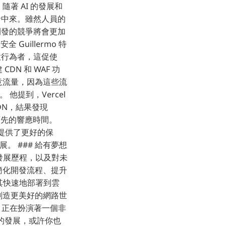
隨著 AI 的發展和
發中來。雖然人員的
開發的競爭將會更加
Guillermo 特
惡意行為者，這促使
CDN 和 WAF 功
的惡意流量，因為這些流
他提到，Vercel
CDN，結果發現
界領先的響應時間。
戶提供了更好的保
。 ### 給有夢想
技術發展歷程，以及對未
個簡化開發流程、提升
將其快速地部署到雲
同創造更美好的網路世
l 正在扮演著一個非
 的發展，或許你也