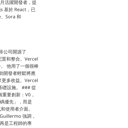
0 萬月活躍開發者，提
基於 React，已
、Sora 和
ta 等公司開源了
置和整合。Vercel
身。 他用了一個很棒
梭，幫助開發者輕鬆將應
更多收益。Vercel
設施。 ### 從
的另一個重要創新：V0，
「代碼優先」，而是
式和使用者介面。
llermo 強調，
不再是工程師的專