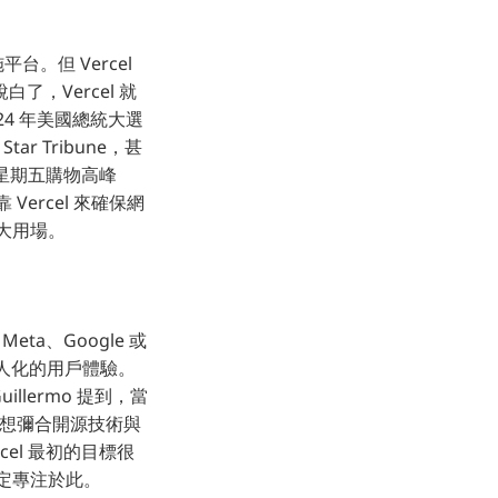
台。但 Vercel
，Vercel 就
024 年美國總統大選
ar Tribune，甚
黑色星期五購物高峰
靠 Vercel 來確保網
上大用場。
ta、Google 或
個人化的用戶體驗。
lermo 提到，當
是想彌合開源技術與
el 最初的目標很
決定專注於此。