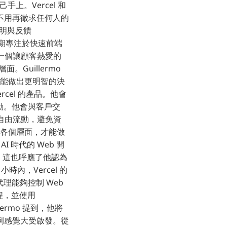
上。Vercel 和
不用再徵求任何人的
透明與反饋
 早期專注於快速前端
一個讓顧客熱愛的
Guillermo
才能做出更明智的決
rcel 的產品。他會
互動。他會與客戶交
自由流動，避免資
的各個層面，才能做
AI 時代的 Web 開
來。這也呼應了他認為
小時內，Vercel 的
 代理能夠控制 Web
流程，並使用
lermo 提到，他將
例感覺大受啟發。從