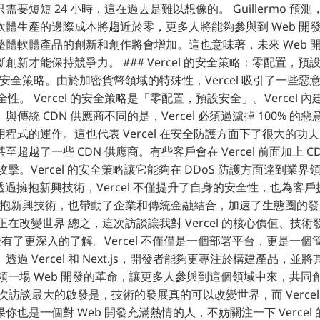
要短短 24 小時，這在過去是難以想像的。 Guillermo 預測，
軟體生產的邊際成本將趨近於零，更多人將能夠參與到 Web 開
整體軟體產品的創新和創作將會增加。這也意味著，未來 Web 
新才能保持競爭力。 ### Vercel 的安全策略：零配置，預設安全 
l 的安全策略。由於加密貨幣領域的特殊性，Vercel 吸引了一些
安全性。 Vercel 的安全策略是「零配置，預設安全」。Vercel 內建 
傳統 CDN 供應商不同的是，Vercel 必須過濾掉 100% 
式的運作。這也代表 Vercel 在安全防護方面下了很大的功夫。 
超越了一些 CDN 供應商。有些客戶會在 Vercel 前面加上 
截了攻擊。Vercel 的安全策略讓它能夠在 DDoS 防護方面達到業
強調，透過擁抱新興技術，Vercel 不僅提升了自身的安全性，也為客
el 擁抱新興技術，也帶動了企業和傳統金融結合，加速了生態圈的發展
l 正在改變世界 總之，這次訪談讓我對 Vercel 的核心價值、
願景有了更深入的了解。Vercel 不僅僅是一個部署平台，更是一
過 Vercel 和 Next.js，開發者能夠更專注於構建產品，並
正在引領一場 Web 開發的革命，讓更多人參與到這個領域中來，共
次訪談最大的啟發是，技術的發展真的可以改變世界，而 Verce
你也是一個對 Web 開發充滿熱情的人，不妨關注一下 Vercel