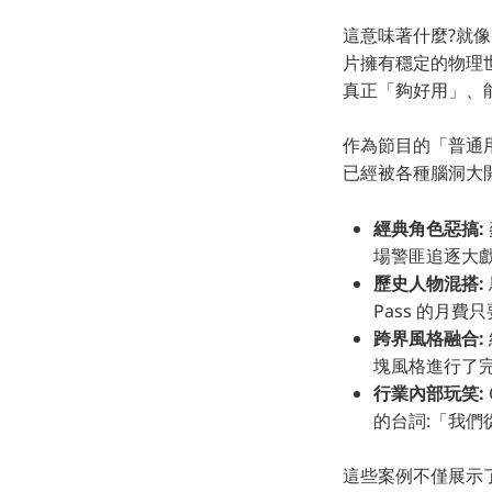
這意味著什麼?就像 
片擁有穩定的物理
真正「夠好用」、
作為節目的「普通用戶」
已經被各種腦洞大
經典角色惡搞:
場警匪追逐大
歷史人物混搭:
Pass 的月費只
跨界風格融合:
塊風格進行了
行業內部玩笑:
的台詞:「我們從來
這些案例不僅展示了 S