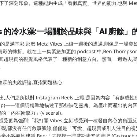
 留下了深刻印象。這種能夠生成「看似真實」世界的能力,也與 Meta 
ibes 的冷水澡:一場關於品味與「AI 廚餘
 獲得的是滿堂彩,那麼 Meta Vibes 上線一週後的遭遇,則像是一
轉折。就在上一集緊急加更的 podcast 中,Ben Thompson 
為其超現實的視覺風格代表了一種新的創意方向。然而,一週過去,
。
眾的尖銳評論,直指問題核心:
出,人們之所以對 Instagram Reels 上癮,是因為內容「有趣或性感
 slop)——這個詞精準地描述了那些缺乏靈魂、為產出而產出的
「內在衝擊力」(visceral)。
感受更為強烈:「我打開 Vibes,立刻感受到一種發自內心的負面
奇觀,卻沒有任何敘事弧線,僅僅是「可愛、超現實或引人注目的
客氣地建議 Ben:「去摸摸一些威斯康辛的草吧!(Go touch som