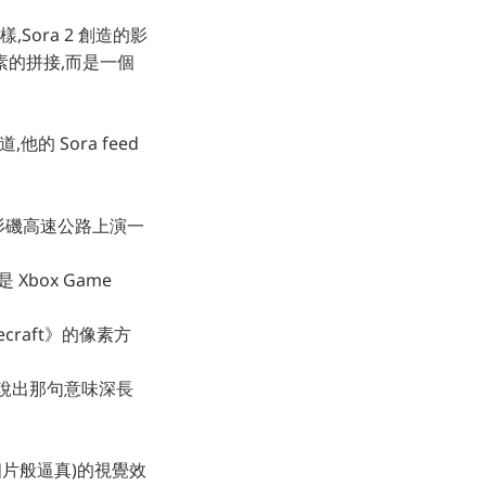
Sora 2 創造的影
的拼接,而是一個
的 Sora feed
杉磯高速公路上演一
box Game
ecraft》的像素方
著鏡頭說出那句意味深長
」(相片般逼真)的視覺效