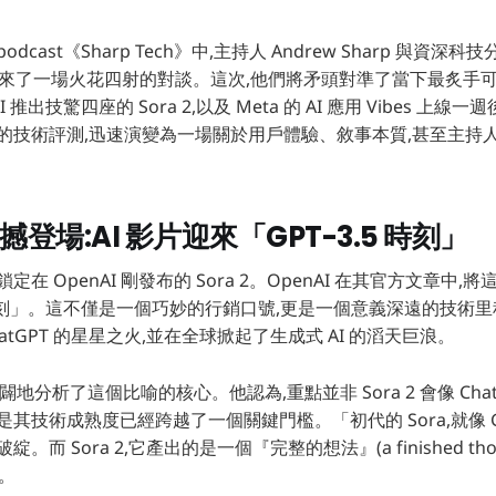
cast《Sharp Tech》中,主持人 Andrew Sharp 與資深科技
再次帶來了一場火花四射的對談。這次,他們將矛頭對準了當下最炙手可熱
I 推出技驚四座的 Sora 2,以及 Meta 的 AI 應用 Vibes 上
純的技術評測,迅速演變為一場關於用戶體驗、敘事本質,甚至主持
的震撼登場:AI 影片迎來「GPT-3.5 時刻」
定在 OpenAI 剛發布的 Sora 2。OpenAI 在其官方文章中
5 時刻」。這不僅是一個巧妙的行銷口號,更是一個意義深遠的技術里程
ChatGPT 的星星之火,並在全球掀起了生成式 AI 的滔天巨浪。
n 精闢地分析了這個比喻的核心。他認為,重點並非 Sora 2 會像 Ch
其技術成熟度已經跨越了一個關鍵門檻。「初代的 Sora,就像 GPT-
。而 Sora 2,它產出的是一個『完整的想法』(a finished tho
道。