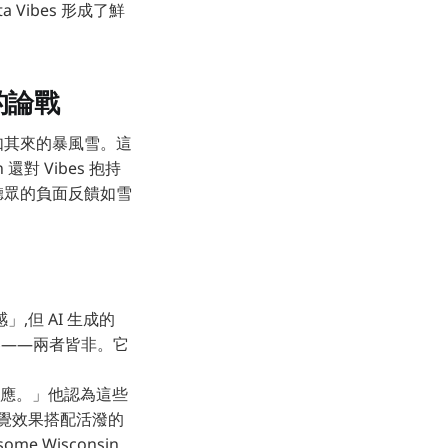
Vibes 形成了鮮
」的論戰
場突如其來的暴風雪。這
還對 Vibes 抱持
聽眾的負面反饋如雪
」,但 AI 生成的
內容——兩者皆非。它
反應。」他認為這些
視覺效果搭配活潑的
e Wisconsin