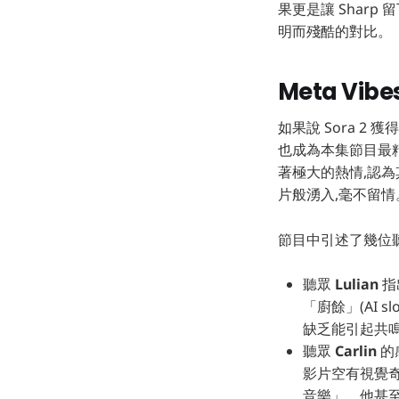
果更是讓 Sharp
明而殘酷的對比。
Meta V
如果說 Sora 2
也成為本集節目最精彩的
著極大的熱情,認
片般湧入,毫不留情
節目中引述了幾位聽
聽眾
Lulian
指
「廚餘」(AI
缺乏能引起共鳴的
聽眾
Carlin
的
影片空有視覺
音樂」。他甚至毫不