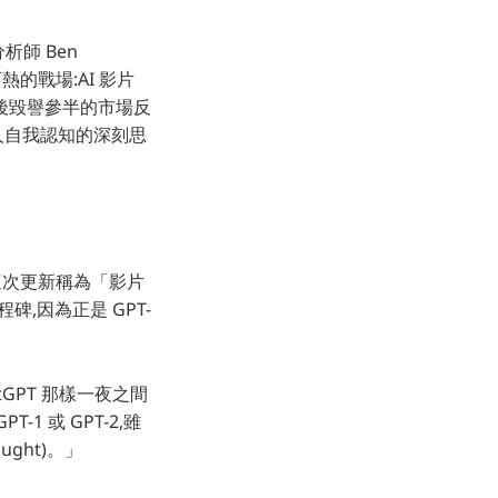
分析師 Ben
的戰場:AI 影片
線一週後毀譽參半的市場反
人自我認知的深刻思
,將這次更新稱為「影片
碑,因為正是 GPT-
atGPT 那樣一夜之間
1 或 GPT-2,雖
ught)。」