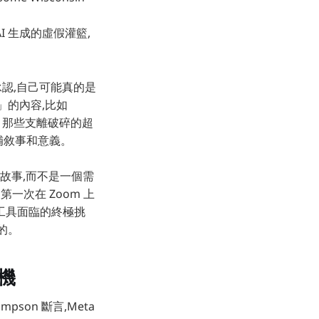
I 生成的虛假灌籃,
承認,自己可能真的是
」的內容,比如
s 那些支離破碎的超
填補敘事和意義。
故事,而不是一個需
第一次在 Zoom 上
成工具面臨的終極挑
的。
危機
son 斷言,Meta