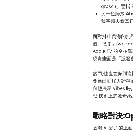
grass!)」
另一位聽眾
Al
我寧願去看真正
面對排山倒海的批評
個「怪咖」(wei
Apple TV 的
現實畫面是「激發靈感
然而,他也意識到
要自己動腦去詮釋的畫
向他展示 Vibes
戰:技術上的驚奇感
戰略對決:Op
這場 AI 影片的正