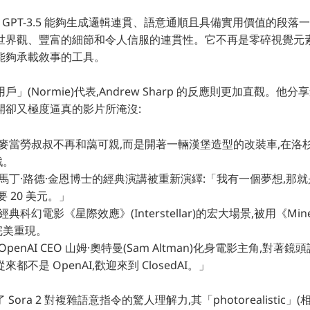
GPT-3.5 能夠生成邏輯連貫、語意通順且具備實用價值的段落一樣,
世界觀、豐富的細節和令人信服的連貫性。它不再是零碎視覺元素
能夠承載敘事的工具。
(Normie)代表,Andrew Sharp 的反應則更加直觀。他分享道,他
開卻又極度逼真的影片所淹沒:
麥當勞叔叔不再和藹可親,而是開著一輛漢堡造型的改裝車,在洛
戲。
馬丁·路德·金恩博士的經典演講被重新演繹:「我有一個夢想,那就是 X
要 20 美元。」
經典科幻電影《星際效應》(Interstellar)的宏大場景,被用《Min
完美重現。
OpenAI CEO 山姆·奧特曼(Sam Altman)化身電影主角,對
都不是 OpenAI,歡迎來到 ClosedAI。」
ora 2 對複雜語意指令的驚人理解力,其「photorealistic