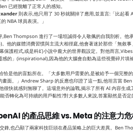
意指 Ben 已經脫離了正常人的感知。
exander
則表示,他只用了 30 秒就關掉了應用,並直言:「比起看 A
的 NBA 球員表演。」
,Ben Thompson 進行了一場坦誠得令人敬佩的自我剖析。他
rdo)。他的媒體消費習慣與主流大相徑庭,他會著迷於那些「無敘事
空拍螢幕保護程式,或是科幻小說中龐大的世界觀設定。對他而言,Vibe
的」(inspirational),因為他的大腦會自動為這些視覺碎片
這恰恰是他的盲點所在。「大多數用戶需要的,是被給予一個完整的
面。」Andrew Sharp 的反應也印證了這一點,他坦言當 Ben 
 時,他很快就感到無聊了。這場意外的論戰,揭示了所有 AI 內容生
,能否轉化為可持續的用戶黏性?對大多數人來說,答案顯然是否定
enAI 的產品思維 vs. Meta 的注意力
面交鋒,也凸顯了兩家科技巨頭在產品策略上的巨大差異。Ben Thomp