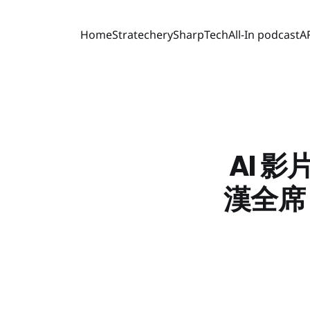
Home
Stratechery
SharpTech
All-In podcast
A
AI 
漢全席，