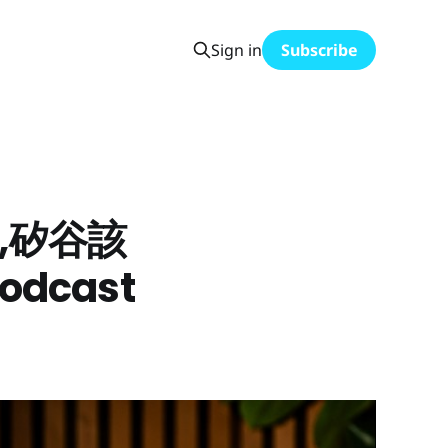
Sign in
Subscribe
I,矽谷該
odcast