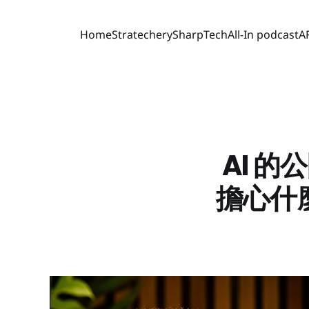
Home
Stratechery
SharpTech
All-In podcast
A
AI 的
擔心什麼?