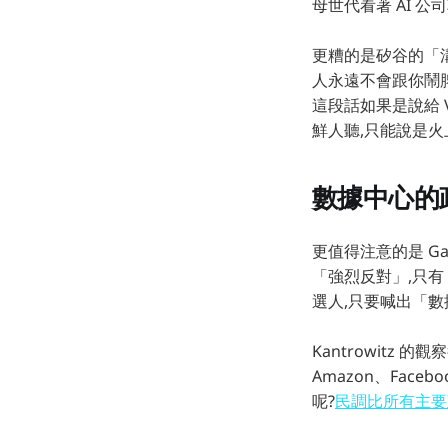
母世代看著 AI 公司朝
更糟的是矽谷的「溝通災
人永遠不會跟你鬧脾
這段話如果是說給 
鮮人聽,只能說是火
數據中心的政
更值得注意的是 Ga
「強烈反對」,只有
選人,只要喊出「數據中
Kantrowitz 
Amazon、Fac
呢?
民調比所有主要