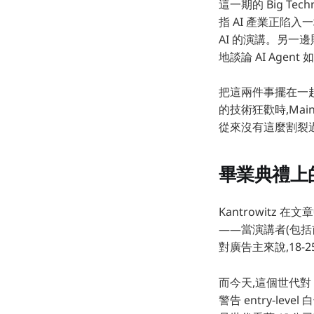
這一期的 Big Tec
指 AI 產業正陷
AI 的演講。另一邊則是
地談論 AI Age
把這兩件事擺在一起看
的技術狂歡時,Mai
從來沒有這麼割裂
畢業典禮上
Kantrowit
——當演講者(包括前 
對廣告主來說,18
而今天,這個世代對 AI
警告 entry-l