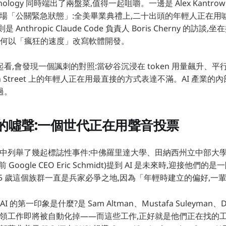
hnology 同時端出了兩盤菜,值得一起咀嚼。一邊是 Alex Kantrow
入一場「公關緊急狀態」:全美畢業典禮上,二十出頭的年輕人正在
 Anthropic Claude Code 負責人 Boris Cherny 的訪
nt 如何以「瘋狂的速度」改寫軟體開發。
,會發現一個諷刺的對照:當矽谷沉浸在 token 用量飆升、平行運
n Street 上的年輕人正在用最直接的方式表達不滿。AI 產業的
過。
的噓聲:一個世代正在用聲音投票
z 在文章中列舉了幾起標誌性事件:中佛羅里達大學、田納西州立中部
Google CEO Eric Schmidt)提到 AI 是未來時,迎接他們
-25 歲這個族群一直是兵家必爭之地,因為「年輕時建立的偏好,一
 的第一印象是什麼?是 Sam Altman、Mustafa Suleyman、Da
evel 白領工作即將被自動化掉——而這些工作,正好就是他們正在找