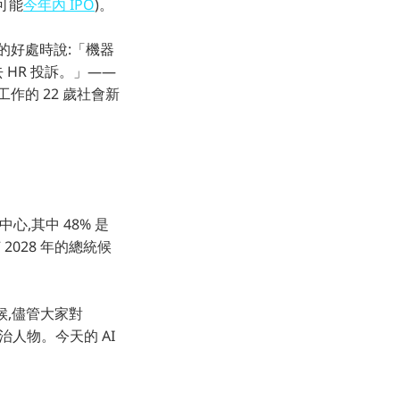
 可能
今年內 IPO
)。
I 的好處時說:「機器
HR 投訴。」——
作的 22 歲社會新
中心,其中 48% 是
028 年的總統候
時候,儘管大家對
政治人物。今天的 AI