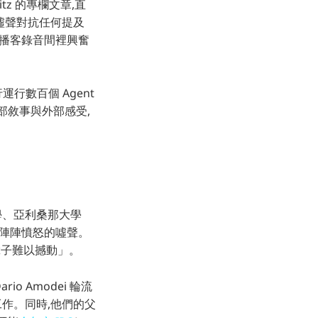
itz 的專欄文章,直
用噓聲對抗任何提及
談,坐在播客錄音間裡興奮
行數百個 Agent
內部敘事與外部感受,
大學、亞利桑那大學
的是一陣陣憤怒的噓聲。
輩子難以撼動」。
rio Amodei 輪流
的工作。同時,他們的父