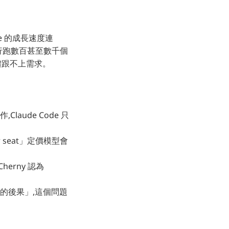
de 的成長速度連
),平行跑數百甚至數千個
為硬體跟不上需求。
Claude Code 只
r seat」定價模型會
Cherny 認為
為的後果」,這個問題