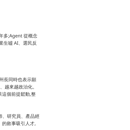
年多;Agent 從概念
業生噓 AI、選民反
但州長同時也表示願
貴、越來越政治化。
。如果這個前提鬆動,整
程師、研究員、產品經
界」的敘事吸引人才,