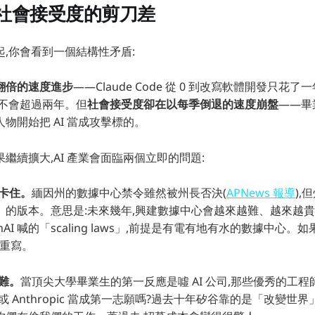
社會接受度的剪刀差
,你會看到一個結構性矛盾:
翻倍的速度進步
——Claude Code 從 0 到改寫軟體開發只花了一
也不會超過兩年。但
社會接受度卻在以每季倒退的速度崩盤
——畢
物開始把 AI 當成攻擊標的。
繼續擴大,AI 產業會面臨兩個立即的問題:
卡住。
緬因州的數據中心禁令雖然被州長否決(
APNews 報導
),
」的版本。意思是:未來幾年,興建數據中心會越來越難、越來越
 OpenAI 喊的「scaling laws」,前提是有電有地有水的數據中心
要重寫。
難。
當頂尖大學畢業生的第一反應是噓 AI 公司,那些優秀的工
AI 或 Anthropic 當成第一志願嗎?過去十年矽谷靠的是「改變世