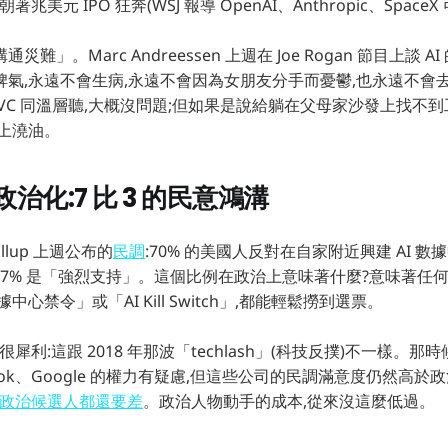
著兆美元 IPO 狂奔(WSJ 報導 OpenAI、Anthropic、SpaceX
難」。Marc Andreessen 上週在 Joe Rogan 節目上談 A
氣,永遠不會生病,永遠不會因為女朋友分手而憂鬱,也永遠不會去 
VC 同溫層聽,大概沒問題;但如果是說給躺在父母家沙發上找不到工
上澆油。
治化:7 比 3 的民意鴻溝
llup 上週公布的
民調
:70% 的美國人反對在自家附近興建 AI 數據
 7% 是「強烈支持」。這個比例在政治上意味著什麼?意味著任何 2
心禁令」或「AI Kill Switch」,都能輕鬆撈到選票。
的觀察很犀利:這跟 2018 年那波「techlash」(科技反撲)不一樣。那
ebook、Google 的權力有疑慮,但這些公司的民調滿意度仍然高於
政治候選人都還要差
。政治人物動手的成本,從來沒這麼低過。