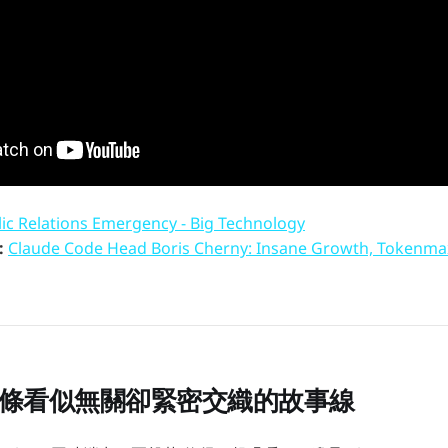
lic Relations Emergency - Big Technology
:
Claude Code Head Boris Cherny: Insane Growth, Tokenmax
兩條看似無關卻緊密交織的故事線