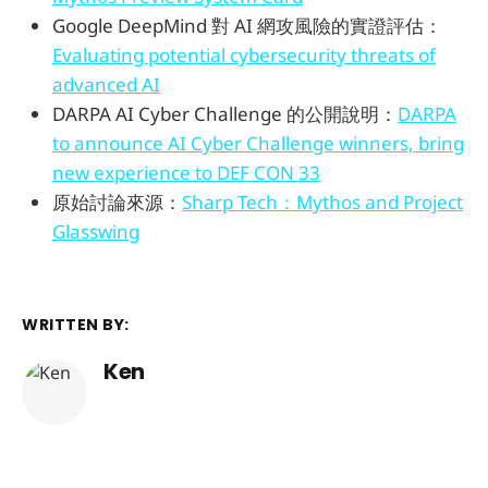
Google DeepMind 對 AI 網攻風險的實證評估：
Evaluating potential cybersecurity threats of
advanced AI
DARPA AI Cyber Challenge 的公開說明：
DARPA
to announce AI Cyber Challenge winners, bring
new experience to DEF CON 33
原始討論來源：
Sharp Tech：Mythos and Project
Glasswing
WRITTEN BY:
Ken