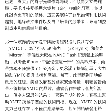
已經「養大」的舜宇光學作為籌碼，回頭向大立光施
壓，要求其接受採用六鏡片（6P）模組的訂單，並以
此談判更有利的價格。這完美演繹了蘋果如何利用技術
趨勢、地緣政治事件以及自己培養的競爭者，來達到控
制成本和供應鏈的目的。
另一個震撼的例子是中國記憶體製造商長江存儲
（YMTC）。為了打破 SK 海力士（SK Hynix）和美光
（Micron）等傳統大廠在 NAND Flash 記憶體上的壟
斷，以降低 iPhone 中記憶體這一部件的高昂成本，蘋
果據稱不僅提供了研發資金，更承諾了採購訂單，大力
協助 YMTC 提升技術和產能。然而，此舉踩到了地緣
政治的紅線。美國政府基於國家安全考量，明確警告蘋
果不得採購 YMTC 的晶片。儘管合作告吹，但對話點
出一個令人深思的結果：「蘋果早期的投入，客觀上幫
助 YMTC 跨越了關鍵的技術門檻。現在，YMTC 的技術
實力已經存在，不僅供應給華為，甚至開始研發用於