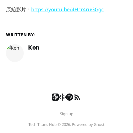
原始影片：
https://youtu.be/4Hcr4ruGGgc
WRITTEN BY:
Ken
Sign up
Tech Titans Hub © 2026. Powered by
Ghost