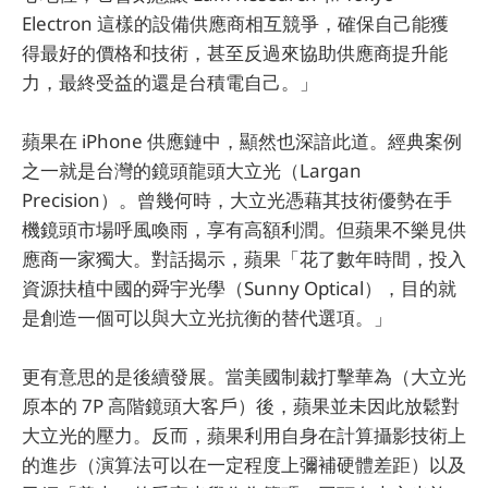
Electron 這樣的設備供應商相互競爭，確保自己能獲
得最好的價格和技術，甚至反過來協助供應商提升能
力，最終受益的還是台積電自己。」
蘋果在 iPhone 供應鏈中，顯然也深諳此道。經典案例
之一就是台灣的鏡頭龍頭大立光（Largan
Precision）。曾幾何時，大立光憑藉其技術優勢在手
機鏡頭市場呼風喚雨，享有高額利潤。但蘋果不樂見供
應商一家獨大。對話揭示，蘋果「花了數年時間，投入
資源扶植中國的舜宇光學（Sunny Optical），目的就
是創造一個可以與大立光抗衡的替代選項。」
更有意思的是後續發展。當美國制裁打擊華為（大立光
原本的 7P 高階鏡頭大客戶）後，蘋果並未因此放鬆對
大立光的壓力。反而，蘋果利用自身在計算攝影技術上
的進步（演算法可以在一定程度上彌補硬體差距）以及