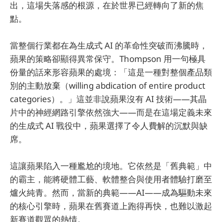
出，這場失落感的根源，在於世界已經轉向了新的焦
點。
當整個行業都在為生成式 AI 的革命性突破而沸騰時，
蘋果的策略卻顯得異常保守。Thompson 用一句極具
份量的話來形容蘋果的處境：「這是一種對整個產品類
別的主動放棄（willing abdication of entire product
categories）。」這並非說蘋果沒有 AI 技術——其晶
片中的神經網路引擎依然強大——而是在這場定義未來
的生成式 AI 戰役中，蘋果選擇了令人費解的沉默與缺
席。
這讓蘋果陷入一種尷尬的境地。它依然是「舊典範」中
的霸主，能將硬體工藝、軟體整合與使用者體驗打磨至
爐火純青。然而，當新的典範——AI——成為驅動未來
的核心引擎時，蘋果在舊賽道上跑得再快，也難以激起
新賽道觀眾的熱情。