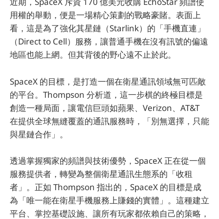
近期，SpaceX 斥資 170 億美元收購 EchoStar 頻譜使
用權的舉動，便是一場精心策劃的戰略豪賭。表面上
看，這是為了強化其星鏈（Starlink）的「手機直連」
（Direct to Cell）服務，讓普通手機在沒有訊號的偏遠
地區也能上網。但其背後的野心遠不止於此。
SpaceX 的目標，是打造一個在衛星通訊領域無可匹敵
的平台。Thompson 分析道，這一步棋的終極目標是
創造一種局面，讓電信巨頭如蘋果、Verizon、AT&T
在提供全球無縫覆蓋的通訊服務時，「別無選擇，只能
與星鏈合作」。
透過掌握獨家的頻譜與技術優勢，SpaceX 正在從一個
服務提供者，轉變為整個衛星通訊生態系的「收租
者」。正如 Thompson 指出的，SpaceX 的目標是成
為「唯一能在衛星手機服務上賺錢的實體」。這種建立
平台、掌控基礎設施、讓所有玩家都依賴自己的策略，