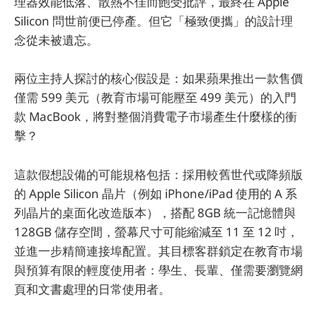
理器效能低落、散熱不佳而飽受批評，最終在 Apple
Silicon 問世前便已停產。但它「極致便攜」的設計理
念從未被遺忘。
兩位主持人探討的核心假設是：如果蘋果推出一款售價
僅需 599 美元（教育市場可能壓至 499 美元）的入門
款 MacBook，將對整個消費電子市場產生什麼樣的衝
擊？
這款假想設備的可能規格包括：採用較舊世代或降頻版
的 Apple Silicon 晶片（例如 iPhone/iPad 使用的 A 系
列晶片的桌面化改造版本），搭配 8GB 統一記憶體與
128GB 儲存空間，螢幕尺寸可能縮減至 11 至 12 吋，
並進一步精簡連接埠配置。其目標客群鎖定在教育市場
與預算有限的輕度使用者：學生、長輩、僅需要瀏覽網
頁和文書處理的日常使用者。