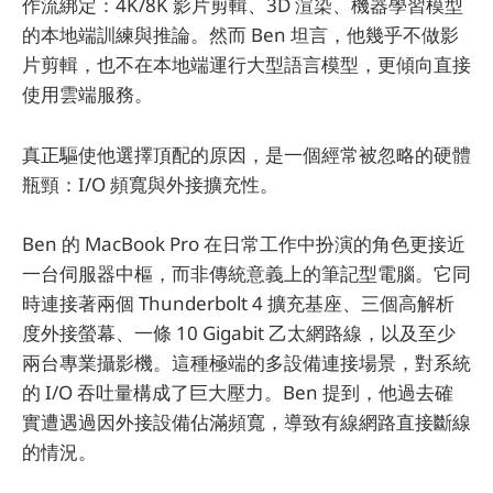
作流綁定：4K/8K 影片剪輯、3D 渲染、機器學習模型
的本地端訓練與推論。然而 Ben 坦言，他幾乎不做影
片剪輯，也不在本地端運行大型語言模型，更傾向直接
使用雲端服務。
真正驅使他選擇頂配的原因，是一個經常被忽略的硬體
瓶頸：I/O 頻寬與外接擴充性。
Ben 的 MacBook Pro 在日常工作中扮演的角色更接近
一台伺服器中樞，而非傳統意義上的筆記型電腦。它同
時連接著兩個 Thunderbolt 4 擴充基座、三個高解析
度外接螢幕、一條 10 Gigabit 乙太網路線，以及至少
兩台專業攝影機。這種極端的多設備連接場景，對系統
的 I/O 吞吐量構成了巨大壓力。Ben 提到，他過去確
實遭遇過因外接設備佔滿頻寬，導致有線網路直接斷線
的情況。