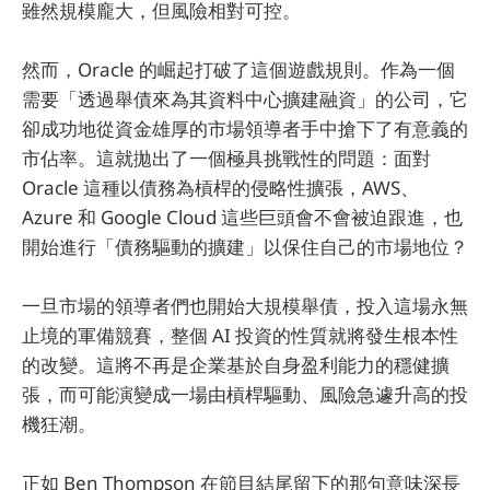
雖然規模龐大，但風險相對可控。
然而，Oracle 的崛起打破了這個遊戲規則。作為一個
需要「透過舉債來為其資料中心擴建融資」的公司，它
卻成功地從資金雄厚的市場領導者手中搶下了有意義的
市佔率。這就拋出了一個極具挑戰性的問題：面對
Oracle 這種以債務為槓桿的侵略性擴張，AWS、
Azure 和 Google Cloud 這些巨頭會不會被迫跟進，也
開始進行「債務驅動的擴建」以保住自己的市場地位？
一旦市場的領導者們也開始大規模舉債，投入這場永無
止境的軍備競賽，整個 AI 投資的性質就將發生根本性
的改變。這將不再是企業基於自身盈利能力的穩健擴
張，而可能演變成一場由槓桿驅動、風險急遽升高的投
機狂潮。
正如 Ben Thompson 在節目結尾留下的那句意味深長