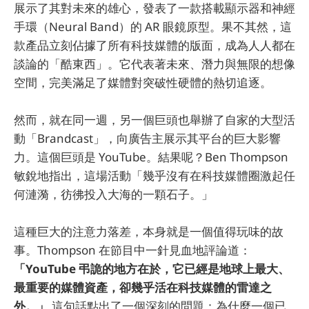
展示了其對未來的雄心，發表了一款搭載顯示器和神經
手環（Neural Band）的 AR 眼鏡原型。果不其然，這
款產品立刻佔據了所有科技媒體的版面，成為人人都在
談論的「酷東西」。它代表著未來、潛力與無限的想像
空間，完美滿足了媒體對突破性硬體的熱切追逐。
然而，就在同一週，另一個巨頭也舉辦了自家的大型活
動「Brandcast」，向廣告主展示其平台的巨大影響
力。這個巨頭是 YouTube。結果呢？Ben Thompson
敏銳地指出，這場活動「幾乎沒有在科技媒體圈激起任
何漣漪，彷彿投入大海的一顆石子。」
這種巨大的注意力落差，本身就是一個值得玩味的故
事。Thompson 在節目中一針見血地評論道：
「YouTube 弔詭的地方在於，它已經是地球上最大、
最重要的媒體資產，卻幾乎活在科技媒體的雷達之
外。」
這句話點出了一個深刻的問題：為什麼一個已