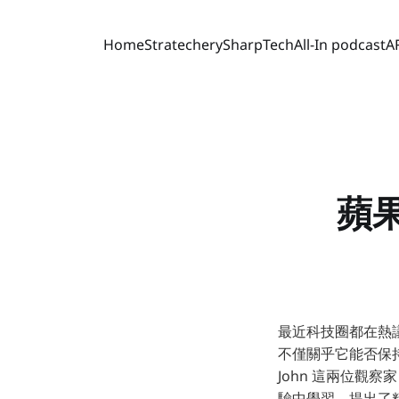
Home
Stratechery
SharpTech
All-In podcast
A
蘋
最近科技圈都在熱議蘋
不僅關乎它能否保持
John 這兩位觀察
驗中學習，提出了