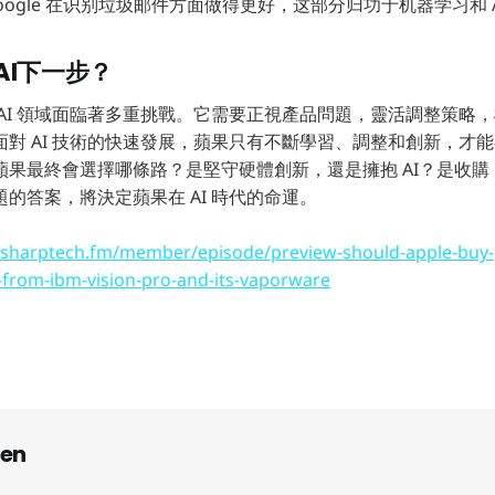
Google 在识别垃圾邮件方面做得更好，这部分归功于机器学习和 A
AI下一步？
 AI 領域面臨著多重挑戰。它需要正視產品問題，靈活調整策略
面對 AI 技術的快速發展，蘋果只有不斷學習、調整和創新，才
最終會選擇哪條路？是堅守硬體創新，還是擁抱 AI？是收購 Perp
的答案，將決定蘋果在 AI 時代的命運。
//sharptech.fm/member/episode/preview-should-apple-buy-
-from-ibm-vision-pro-and-its-vaporware
en