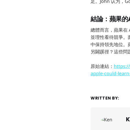
足。John 认为，
結論：蘋果的
總體而言，蘋果在
並理性看待競爭。
中保持領先地位。蘋果
另闢蹊徑？這些問題
原始連結：
https:
apple-could-learn
WRITTEN BY:
K