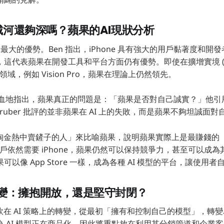
護城河還夠深嗎？蘋果的AI現狀分析
蘋果最大的優勢。Ben 指出，iPhone 具有強大的用戶黏著度和開
，這代表蘋果在開發工具和平台方面仍有優勢。即使在擴增實境 (A
興領域，例如 Vision Pro，蘋果在理論上仍然領先。
一針見血地指出，蘋果真正的問題是：「蘋果是否對自己誠實？」他引用
，Gruber 批評的並非蘋果在 AI 上的失敗，而是蘋果不夠坦誠面
用「淘金熱中賣鏟子的人」來比喻蘋果，說明蘋果實際上是最賺錢
用戶依然需要 iPhone，蘋果仍然可以保持競爭力，甚至可以成為其
以像 App Store 一樣，成為各種 AI 模型的平台，讓使用者
變：擁抱開放，還是堅守封閉？
了微軟在 AI 策略上的轉變，從最初「擁有和控制自己的模型」，轉
 AI 模型正在商品化，因此將重點放在利用其分銷管道和企業