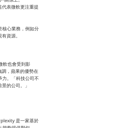
。這代表微軟更注重提
於核心業務，例如分
現有資源。
，微軟也會受到影
 強調，蘋果的優勢在
爭力。「科技公司不
前景的公司。」
lexity 是一家基於
i 能夠提供類似