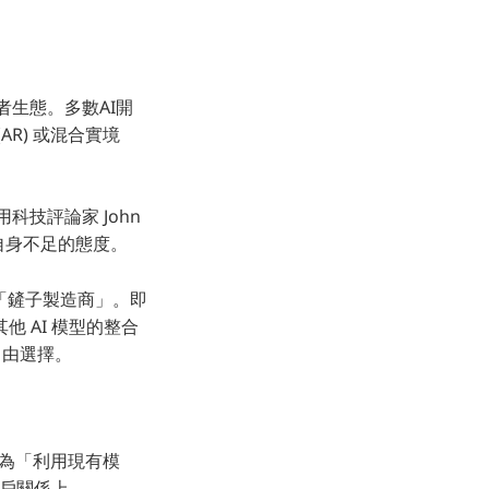
發者生態。多數AI開
R) 或混合實境
科技評論家 John
對自身不足的態度。
的「鏟子製造商」。即
他 AI 模型的整合
自由選擇。
變為「利用現有模
客戶關係上。