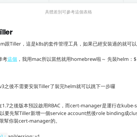
具體差別可參考這個表格
ller
lm跟Tiller，這是k8s的套件管理工具，如果已經安裝過的就可
參考
這個
，我用mac所以當然就用homebrew啦～ 先裝helm：$ br
lm v3之後不需要安裝Tiller了裝完helm就可以跳下一步囉
s在1.7之後版本預設啟用RBAC，而cert-manager是運行在kube-s
要先幫Tiller新增一個service account然後role binding成clu
限幫你裝cert-manager的。
apiVersion: v1
ml: