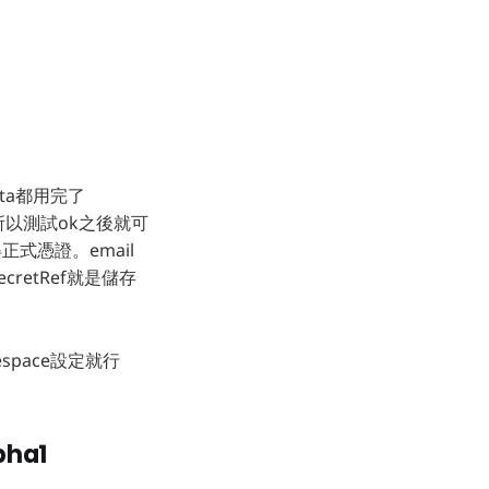
ota都用完了
，所以測試ok之後就可
正式憑證。email
retRef就是儲存
。
mespace設定就行
pha1