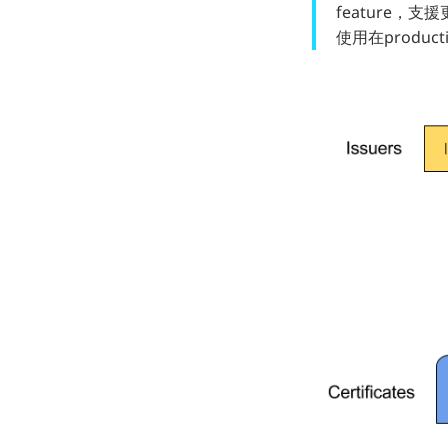
feature
使用在produc