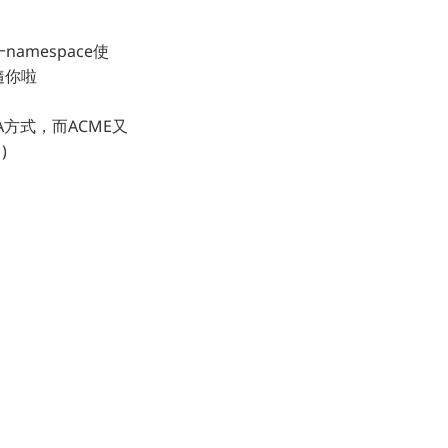
namespace使
就隨你啦
CA方式，而ACME又
)