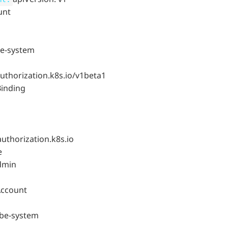
unt
e-system
authorization.k8s.io/v1beta1
Binding
uthorization.k8s.io
e
dmin
Account
e-system