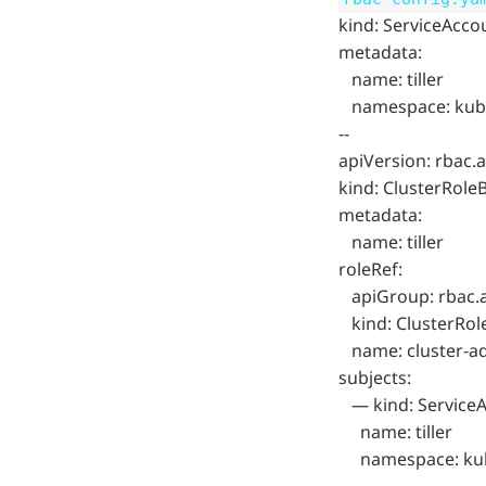
kind: ServiceAcco
metadata:
name: tiller
namespace: kub
--
apiVersion: rbac.
kind: ClusterRole
metadata:
name: tiller
roleRef:
apiGroup: rbac.a
kind: ClusterRol
name: cluster-a
subjects:
— kind: Service
name: tiller
namespace: kub