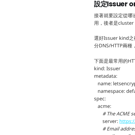
設定Issuer or
接著就要設定從哪邊取得
用，後者是cluste
選好Issuer ki
分DNS/HTTP兩種
下面是最常用的HTTP iss
kind: Issuer
metadata:
name: letsencryp
namespace: defa
spec:
acme:
# The ACME ser
server:
https:
# Email address