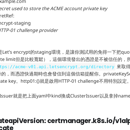
xample.com
et used to store the ACME account private key
etRef:
ypt-staging
TP-01 challenge provider
是Let’s encrypt的staging環境，是讓你測試用的免得一下把qu
有rate limit但是比較寬鬆），這個環境發出的憑證是不被信任的
來取得
tps://acme-v01.api.letsencrypt.org/directory
的，而憑證快過期時也會發信到這個信箱提醒你。privateKeySec
te key。http01:{}就是啟用HTTP-01 challenge不用特別設定
Issuer就是把上面yaml中kind換成ClusterIssuer以及拿掉na
teapiVersion: certmanager.k8s.io/v1al
icate