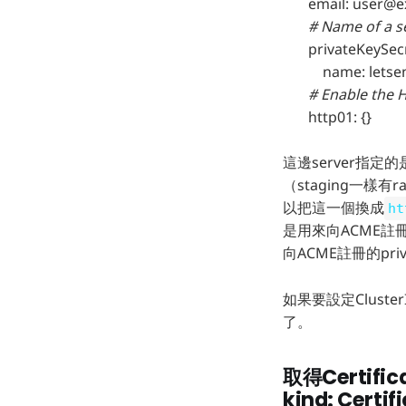
email:
user@e
# Name of a secr
privateKeySecr
name: letsencr
# Enable the HT
http01: {}
這邊server指定的
（staging一樣
以把這一個換成
ht
是用來向ACME註冊
向ACME註冊的priva
如果要設定Cluster
了。
取得Certifica
kind: Certif