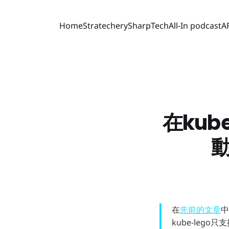
Home
Stratechery
SharpTech
All-In podcast
A
在kub
動
在
先前的文章
中
kube-lego只