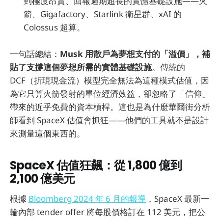
到極度昂貴、回報週期超長的實體基礎設施——火
箭、Gigafactory、Starlink 衛星群、xAI 的
Colossus 超算。
一句話總結：
Musk 用散戶為夢想支付的「溢價」，補
貼了支撐這個夢想所需的實體基礎設施
。傳統的
DCF（折現現金流）模型完全無法為這種模式估值，因
為它只算火箭發射的單位經濟效益，卻忽略了「信仰」
帶來的近乎免費的資本槓桿。這也是為什麼華爾街分析
師看到 SpaceX 估值會抓狂——他們的工具就不是設計
來測量這個東西的。
SpaceX 估值狂飆：從 1,800 億到
2,100 億美元
根據
Bloomberg 2024 年 6 月的報導
，SpaceX 最新一
輪內部 tender offer 將每股價格訂在 112 美元，把公