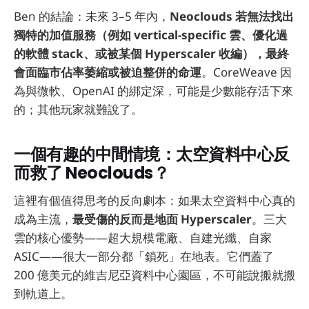
Ben 的結論：未來 3–5 年內，
Neoclouds 若無法找出
獨特的加值服務（例如 vertical-specific 雲、優化過
的軟體 stack、或被某個 Hyperscaler 收編），最終
會面臨市佔率萎縮或被迫整併的命運
。CoreWeave 因
為與微軟、OpenAI 的綁定深，可能是少數能存活下來
的；其他玩家就難說了。
一個有趣的中間情境：太空資料中心反
而救了 Neoclouds？
這裡有個值得思考的反向劇本：如果太空資料中心真的
成為主流，
最受傷的反而是地面 Hyperscaler
。三大
雲的核心優勢——超大規模電廠、自建光纖、自家
ASIC——很大一部分都「鎖死」在地表。它們蓋了
200 億美元的維吉尼亞資料中心園區，不可能說搬就搬
到軌道上。