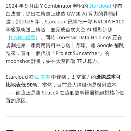
2024 年 9 月由 Y Combinator 孵化的
Starcloud
發布
白皮書，提出在軌道上建造 GW 級 AI 算力的具體計
畫；到 2025 年，Starcloud 已經把一顆 NVIDIA H100
等級系統送上軌道，並完成首次太空 AI 模型訓練
（
CNBC 報導
）。同時 Lonestar Data Holdings 正在
規劃把第一座商用資料中心送上月球。連 Google 都跳
進來，宣布一個代號「Project Suncatcher」的
moonshot 計畫，要在太空部署 TPU 算力。
Starcloud 在
白皮書
中聲稱，太空電力的
邊際成本可
比地表低 90%
。當然，目前最大障礙仍是發射成本
——而這正是讓 SpaceX 在這個故事裡居於絕對核心位
置的原因。