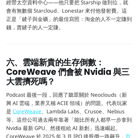
經營太空資料中心——他只要把 Starship 做到位，就
會有無數個 Starcloud、Lonestar 來付他發射費。這
正是「鏟子與金礦」的最佳寫照：淘金的人不一定賺到
錢，賣鏟子的人一定賺。
六、雲端新貴的生存倒數：
CoreWeave 們會被 Nvidia 與三
大雲擠死嗎？
Podcast 最後一段，回應了聽眾關於 Neoclouds（新
興 AI 雲端，業界又稱 ACIE 領域）的問題。代表玩家
是
CoreWeave
、Lambda Labs、Crusoe、Nebius
等。這些公司過去兩年靠著「能比所有人都早一步拿到
Nvidia 最新 GPU、然後租給 AI 新創」迅速崛起。
CoreWeave 於 2025 年 3 月 IPO 後股價一路飆升，
市