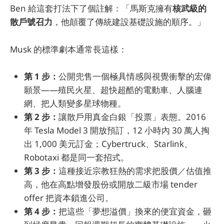
Ben 給這套打法下了個註解：「馬斯克擁有
核武級的
散戶號召力
，他顛覆了傳統建設基礎設施的順序。」
Musk 的標準劇本通常長這樣：
第 1 步：
公開兜售一個極具情感與視覺衝擊的宏偉
願景——殖民火星、超快超酷的電動車、人腦連
網、把人類變多星球物種。
第 2 步：
讓散戶用真金白銀「投票」表態。2016
年 Tesla Model 3 開放預訂，12 小時內 30 萬人掏
出 1,000 美元訂金；Cybertruck、Starlink、
Robotaxi 都是同一套招式。
第 3 步：
這種接近宗教狂熱的需求把股價／估值推
高，他在高點增發股份或開放二級市場 tender
offer 把資本鎖進公司。
第 4 步：
把這些「夢想溢價」換來的便宜資金，砸