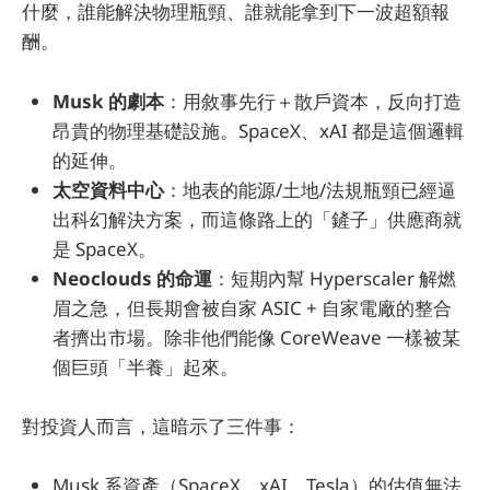
什麼，誰能解決物理瓶頸、誰就能拿到下一波超額報
酬。
Musk 的劇本
：用敘事先行＋散戶資本，反向打造
昂貴的物理基礎設施。SpaceX、xAI 都是這個邏輯
的延伸。
太空資料中心
：地表的能源/土地/法規瓶頸已經逼
出科幻解決方案，而這條路上的「鏟子」供應商就
是 SpaceX。
Neoclouds 的命運
：短期內幫 Hyperscaler 解燃
眉之急，但長期會被自家 ASIC + 自家電廠的整合
者擠出市場。除非他們能像 CoreWeave 一樣被某
個巨頭「半養」起來。
對投資人而言，這暗示了三件事：
Musk 系資產（SpaceX、xAI、Tesla）的估值無法