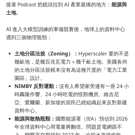
接著 Podcast 把鏡頭拉到 AI 產業最痛的地方：
能源與
土地
。
AI 進入大模型訓練的軍備競賽後，地球上的資料中心
遇到三個物理瓶頸：
土地分區法規（Zoning）：
Hyperscaler 要的不是
幾畝地，是幾百兆瓦電力＋幾千畝土地。美國各州
的土地分區法規根本沒有為這種尺度的「電力工業
園區」設計。
NIMBY 反對運動：
沒有人希望家旁邊有一座 24 小
時轟隆作響、24 小時吃電的怪獸機房。維吉尼
亞、愛爾蘭、新加坡的居民已經組織起來反對新建
資料中心。
能源與散熱瓶頸：
國際能源署（IEA）預估到 2026
年全球資料中心用電量將翻倍。問題是電網跟不
上、變壓器交期排到 2027 年、冷卻水資源也吃