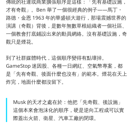
傳統的社運或商業擴張順序是這樣：「先有基礎設施，
才有奇觀」。Ben 舉了一個很經典的例子——馬丁・
路德・金恩 1963 年的華盛頓大遊行，那場震撼世界的
演講（奇觀）背後，是數年無數草根組織者一個社區、
一個教會打底鋪設出來的動員網絡。沒有基礎設施，奇
觀只是煙花。
到了社群媒體時代，這個順序變得有點壞掉。
GameStop 迷因股、各種一日網紅、空氣幣專案，都
是「先有奇觀、後面什麼也沒有」的範本。煙花在天上
炸完，地面什麼都沒留下。
Musk 的天才之處在於：他把「先奇觀、後設施」
這個本來會泡沫化的順序，硬是逆向工程成可以實
際蓋出火箭、衛星、汽車工廠的閉環。