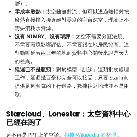
層）。
零成本散熱：
太空雖無對流，但可以透過熱輻射把
廢熱直接排入接近絕對零度的宇宙深空，理論上不
需要消耗水資源。
沒有 NIMBY、沒有環評：
太空不需要分區法規、
不需要環境影響評估、不需要跟在地居民協商。這
對動輒延宕兩三年的地面資料中心開發來說是天大
的差異。
延遲已不是瓶頸：
對於模型「訓練」這類批次處理
工作，延遲幾百毫秒完全可以接受；只要 Starlink
提供足夠頻寬的下行鏈路，數據往返地球並不是阻
礙。
Starcloud、Lonestar：太空資料中心
已經在跑了
這不再是 PPT 上的空談。
根據 Wikipedia 的整理
，