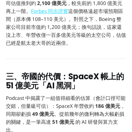
司估值推到約
2,100 億美元
，較先前的 1,800 億美元
再上一階。
Forbes 同步證實
這個價格遠超市場預期區
間（原本傳 108–110 美元）。對照之下，Boeing 整
家公司目前市值約 1,200 億美元；換句話說，這家還
沒上市、年營收僅一百多億美元等級的太空公司，估值
已經是航太老大哥的近兩倍。
三、帝國的代價：SpaceX 帳上的
51 億美元「AI 黑洞」
Podcast 中揭露了一組值得細看的估算（會計口徑可能
交錯，但量級可信）：SpaceX 年營收約
186 億美元
，
同期卻虧損
49 億美元
。從前幾年的微利轉為大幅虧損
的關鍵，是一筆高達
51 億美元
的 AI 研發與算力支
出。