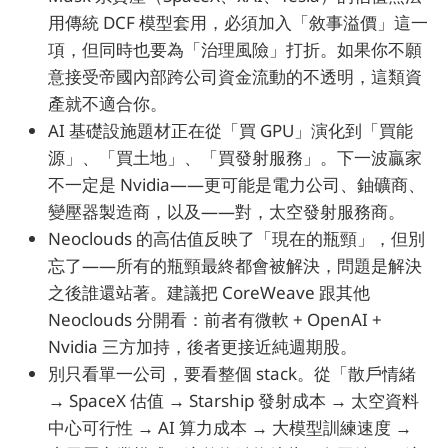
用傳統 DCF 模型套用，必須加入「敘事溢價」這一
項，但同時也要為「治理風險」打折。如果你不願
意接受帝國內部跨公司資金流動的不透明，這類資
產就不適合你。
AI 基礎設施題材正在從「買 GPU」演化到「買能
源」、「買土地」、「買發射服務」。下一波贏家
不一定是 Nvidia——更可能是電力公司、鈾礦商、
變壓器製造商，以及——對，太空發射服務商。
Neoclouds 的高估值反映了「現在的瓶頸」，但別
忘了——所有的瓶頸最終都會被解決，問題是解決
之後誰還站著。建議把 CoreWeave 跟其他
Neoclouds 分開看：前者有微軟 + OpenAI +
Nvidia 三方加持，後者更接近純週期股。
別只看單一公司，要看整個 stack。從「散戶情緒
→ SpaceX 估值 → Starship 發射成本 → 太空資料
中心可行性 → AI 算力成本 → 大模型訓練速度 →