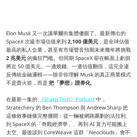
Elon Musk 又一次讓華爾街集體傻眼了。最新傳出的
SpaceX 次級市場估值來到
2,100 億美元
，是全球估值
最高的私人企業，甚至有市場聲音預期未來幾年將挑戰
2 兆美元
的瘋狂門檻。但同期 SpaceX 卻在帳面上虧損
將近 50 億美元。一邊燒錢、一邊估值翻倍，這完全違
反傳統金融邏輯——除非你理解 Musk 的真正商業模式
不是賣火箭，而是
把「夢想」證券化
。
在最新一集的
《Sharp Tech》Podcast
中，
Stratechery 的 Ben Thompson 與 Andrew Sharp 把
這條敘事鏈條完整攤開：從一輛被網路圍剿的法拉利、
到 SpaceX 的「奇觀經濟學」、再到 AI 算力可能搬上
太空、最後談到 CoreWeave 這群「Neoclouds」會不