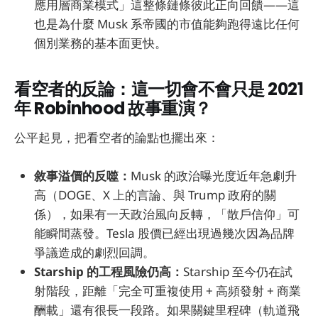
應用層商業模式」這整條鏈條彼此正向回饋——這
也是為什麼 Musk 系帝國的市值能夠跑得遠比任何
個別業務的基本面更快。
看空者的反論：這一切會不會只是 2021
年 Robinhood 故事重演？
公平起見，把看空者的論點也擺出來：
敘事溢價的反噬：
Musk 的政治曝光度近年急劇升
高（DOGE、X 上的言論、與 Trump 政府的關
係），如果有一天政治風向反轉，「散戶信仰」可
能瞬間蒸發。Tesla 股價已經出現過幾次因為品牌
爭議造成的劇烈回調。
Starship 的工程風險仍高：
Starship 至今仍在試
射階段，距離「完全可重複使用 + 高頻發射 + 商業
酬載」還有很長一段路。如果關鍵里程碑（軌道飛