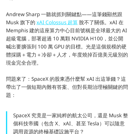
Andrew Sharp 一聽就抓到關鍵點——這筆錢顯然跟
Musk 旗下的
xAI Colossus 超算
脫不了關係。xAI 在
Memphis 建的這座算力中心目前號稱是全球最大的 AI
超級電腦，部署超過 10 萬顆 NVIDIA H100，並公開
喊出要擴張到 100 萬 GPU 的目標。光是這個規模的硬
體採購＋電力＋冷卻＋人才，年度燒掉百億美元級別的
現金完全合理。
問題來了：SpaceX 的股東憑什麼幫 xAI 出這筆錢？這
帶出了一個短期內難有答案、但對長期治理極關鍵的問
題：
SpaceX 究竟是一家純粹的航太公司，還是 Musk 整
個科技帝國（包含 X、xAI、甚至 Tesla）可以隨意
調用資源的終極基礎設施平台？