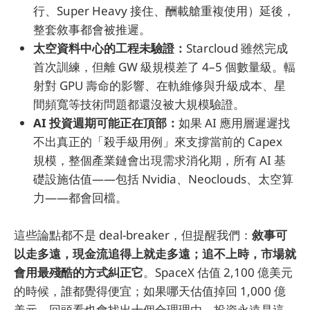
行、Super Heavy 接住、酬載艙重複使用）延後，
整套敘事都會被推遲。
太空資料中心的工程未驗證：
Starcloud 雖然完成
首次訓練，但離 GW 級規模差了 4–5 個數量級。輻
射對 GPU 壽命的影響、在軌維修與升級成本、星
間頻寬等技術問題都還沒被大規模驗證。
AI 投資週期可能正在頂部：
如果 AI 應用層遲遲找
不出真正的「殺手級用例」來支撐當前的 Capex
規模，整個產業鏈會出現需求消化期，所有 AI 基
礎設施估值——包括 Nvidia、Neoclouds、太空算
力——都會回檔。
這些論點都不是 deal-breaker，但提醒我們：
敘事可
以走多遠，現金流追得上就走多遠；追不上時，市場就
會用最殘酷的方式糾正它
。SpaceX 估值 2,100 億美元
的時候，誰都覺得便宜；如果哪天估值掉回 1,000 億
美元，回頭看也會找出十個合理理由。投資永遠是這