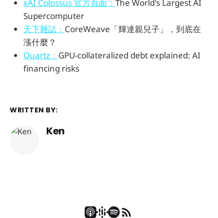
xAI Colossus 官方頁面：
The World's Largest AI
Supercomputer
天下雜誌：
CoreWeave「輝達親兒子」，到底在
漲什麼？
Quartz：
GPU-collateralized debt explained: AI
financing risks
WRITTEN BY:
Ken