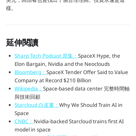
樣。
延伸閱讀
Sharp Tech Podcast 原集：
SpaceX Hype, the
Elon Bargain, Nvidia and the Neoclouds
Bloomberg：
SpaceX Tender Offer Said to Value
Company at Record $210 Billion
Wikipedia：
Space-based data center 完整時間軸
與技術回顧
Starcloud 白皮書：
Why We Should Train AI in
Space
CNBC：
Nvidia-backed Starcloud trains first AI
model in space