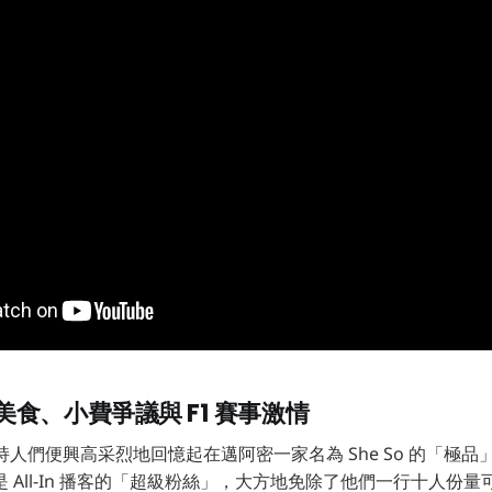
食、小費爭議與 F1 賽事激情
，主持人們便興高采烈地回憶起在邁阿密一家名為 She So 的「極
 All-In 播客的「超級粉絲」，大方地免除了他們一行十人份