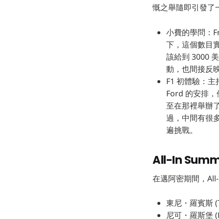
慨之舉隨即引發了
小費的學問：Fri
下，這個數目實在
該給到 300
動，也間接反
F1 初體驗：
Ford 的安排
至在那裡舉辦了
過，中間有很
遍挑戰。
All-In S
在邁阿密期間，Al
東尼・羅賓斯 (
尼可・羅斯堡 (N