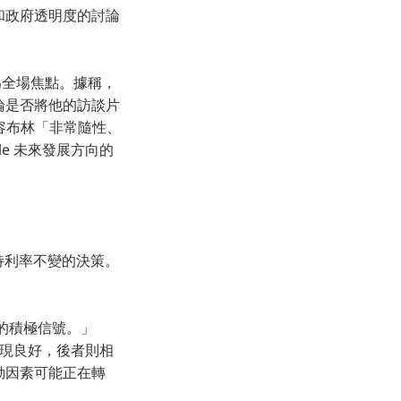
e) 和政府透明度的討論
，成為全場焦點。據稱，
討論是否將他的訪談片
 形容布林「非常隨性、
ogle 未來發展方向的
維持利率不變的決策。
強勁的積極信號。」
前者表現良好，後者則相
濟驅動因素可能正在轉