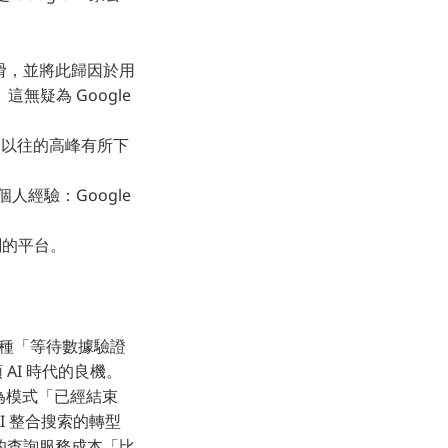
下滑，並將此歸因於用
。這無疑為 Google
相較以往的高峰有所下
個人經驗：Google
。
廣闊的平台。
評那種「等待數據驗證
AI 時代的良機。
用戶行為模式「已經結束
AI 整合搜索的轉型
的查詢服務成本「比