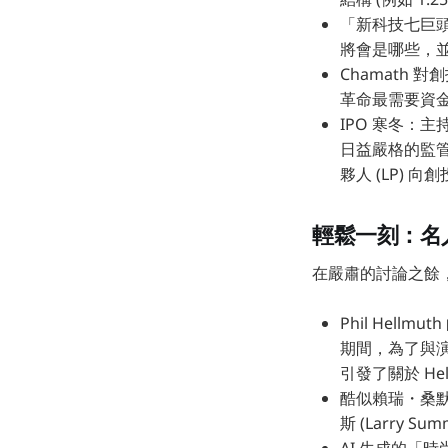
「新科技七巨頭」
將會是哪些，並
Chamath
革命最需要資
IPO 寒冬：
日益嚴格的監管
夥人 (LP) 
輕鬆一刻：名人
在嚴肅的討論之餘
Phil Hell
期間，為了與演員
引發了關於 He
酷似賴瑞・桑默
斯 (Larry S