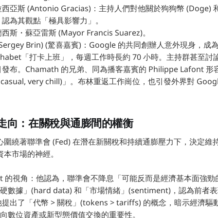
亞斯 (Antonio Gracias)：主持人們對他關於狗狗幣 (Dog
，認為其觀點「極具影響力」。
・蘇亞雷斯 (Mayor Francis Suarez)。
Sergey Brin) (驚喜嘉賓)：Google 的共同創辦人意外現身
lphabet「打卡上班」，每週工作時長約 70 小時。主持群甚至
布。Chamath 的兄弟、同為播客嘉賓的 Philippe Lafont
y casual, very chill)」。布林重返工作崗位，也引發外界對 Go
走向：在關稅與通膨間的權衡
圍繞著聯準會 (Fed) 在潛在新關稅和持續通膨壓力下，決定
資本市場的神經。
 Lafont 的視角：他認為，聯準會不降息「可能反而是經濟基本面
數據」(hard data) 和「市場情緒」(sentiment)，認為
提出了「代幣 > 關稅」(tokens > tariffs) 的概念，暗示經
向數位資產或新型態價值交換的重要性。