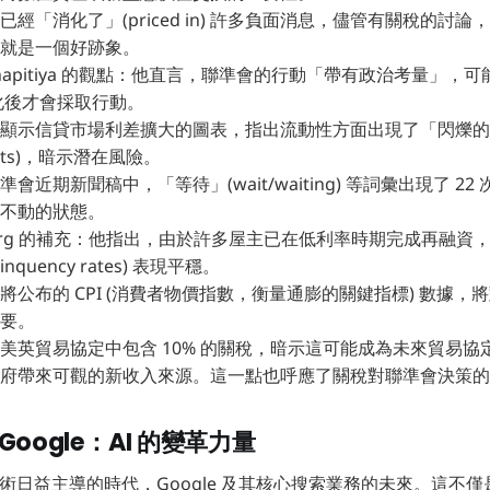
已經「消化了」(priced in) 許多負面消息，儘管有關稅的討
就是一個好跡象。
Palihapitiya 的觀點：他直言，聯準會的行動「帶有政治考量」
化後才會採取行動。
顯示信貸市場利差擴大的圖表，指出流動性方面出現了「閃爍的黃燈」(
lights)，暗示潛在風險。
會近期新聞稿中，「等待」(wait/waiting) 等詞彙出現了 2
不動的狀態。
iedberg 的補充：他指出，由於許多屋主已在低利率時期完成再融
elinquency rates) 表現平穩。
將公布的 CPI (消費者物價指數，衡量通膨的關鍵指標) 數據，
要。
美英貿易協定中包含 10% 的關稅，暗示這可能成為未來貿易協
府帶來可觀的新收入來源。這一點也呼應了關稅對聯準會決策的
oogle：AI 的變革力量
技術日益主導的時代，Google 及其核心搜索業務的未來。這不僅是 