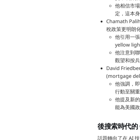
他相信市場
定，這本身
Chamath 
稅政策更明朗
他引用一張
yellow 
他注意到聯準
觀望和按兵
David Fr
(mortgage d
他強調，即
行動至關重
他提及新的
能為美國政
後搜索時代的 G
話題轉向了在 AI 