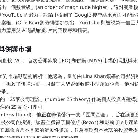
個數量級」(an order of magnitude higher)，這對
」與 YouTube 的潛力：討論中提到了 Google 搜尋結果頁面可能
框」(One Box) 將變得更加突出。YouTube 則被視為一
力應用於 AI 驅動的影片內容搜尋和摘要。
與併購市場
投 (VC)、首次公開募股 (IPO) 和併購 (M&A) 市場的現狀與
Lafont 對市場動態的解析：他認為，當前由 Lina Khan領導的聯邦貿易
，「扼殺了併購活動，阻礙了大型企業收購小型創新企業。他相
競爭。」
「25家公司理論」(number 25 theory) 作為個人投資者
注約 25 家公司即可。
Interval Fund)：他正在籌備發行一支「區間基金」，旨在
公司的投資。該基金獲得了貝佐斯 (Bezos) 和戴爾 (Dell)
VC 基金通常不具備的流動性選項，並為長期資本承諾的投資者
25% 管理費和 12% 附帶權益/績效分成)。