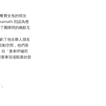
覺得在餐費全免的情況
amath 則認為應
現了團隊間的幽默互
，多虧了他合夥人朋友
多個活動空間，他們甚
奮，但「賽車呼嘯而
型賽事現場觀賽的普
賓：