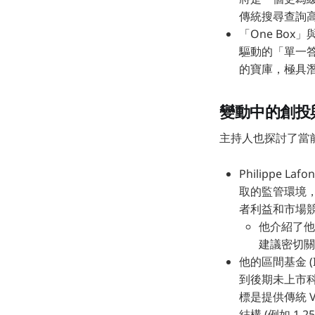
傳統搜尋查詢高出一
「One Box
驅動的「單一答案
的寶庫，極具潛
變動中的創投
主持人也探討了當前創
Philippe 
取的監管環境
者利益和市場
他介紹了他的
建議密切關
他的區間基金 (
到後期未上市科技
標是提供傳統 
結構 (例如 1.