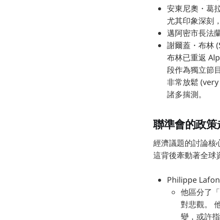
安東尼奧・葛拉西
尤其印象深刻
邁阿密市長法蘭西斯
謝爾蓋・布林 (
布林已重返 A
段作為獨立節目發
非常放鬆 (ver
諸多揣測。
聯準會的政策
經濟議題的討論核心
這背後牽動著全球
Philippe
他區分了「硬
對悲觀。 他
變，或許指