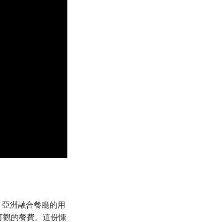
品」亞洲融合餐廳的用
量可觀的餐費。這份慷