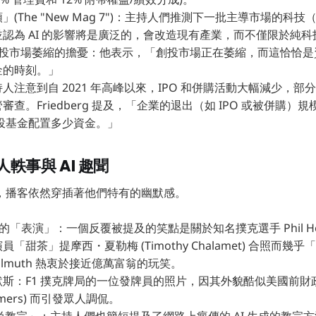
(The "New Mag 7")：主持人們推測下一批主導市場的科
認為 AI 的影響將是廣泛的，會改造現有產業，而不僅限於純科
 對創投市場萎縮的擔憂：他表示，「創投市場正在萎縮，而這恰恰是資
金的時刻。」
主持人注意到自 2021 年高峰以來，IPO 和併購活動大幅減少，
審查。Friedberg 提及，「企業的退出（如 IPO 或被併購）
向創投基金配置多少資金。」
軼事與 AI 趣聞
，播客依然穿插著他們特有的幽默感。
muth 的「表演」：一個反覆被提及的笑點是關於知名撲克選手 Phil Hell
「甜茶」提摩西・夏勒梅 (Timothy Chalamet) 合照而幾
llmuth 熱衷於接近億萬富翁的玩笑。
斯：F1 撲克牌局的一位發牌員的照片，因其外貌酷似美國前財
ummers) 而引發眾人調侃。