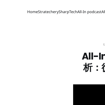
Home
Stratechery
SharpTech
All-In podcast
A
1
All-
析：