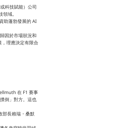
技（或科技賦能）公司
技領域。
助蓬勃發展的 AI
部分歸因於市場狀況和
規模，理應決定有限合
muth 在 F1 賽事
乎「撲倒」對方。這也
政部長賴瑞・桑默