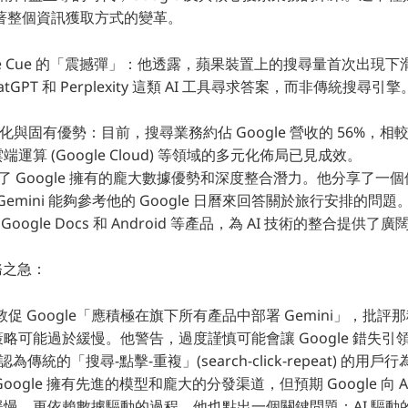
著整個資訊獲取方式的變革。
die Cue 的「震撼彈」：他透露，蘋果裝置上的搜尋量首次出現
tGPT 和 Perplexity 這類 AI 工具尋求答案，而非傳統搜尋引擎
多元化與固有優勢：目前，搜尋業務約佔 Google 營收的 56%，
運算 (Google Cloud) 等領域的多元化佈局已見成效。
強調了 Google 擁有的龐大數據優勢和深度整合潛力。他分享了一個
型 Gemini 能夠參考他的 Google 日曆來回答關於旅行安排的問題
、Google Docs 和 Android 等產品，為 AI 技術的整合提供了
當務之急：
他敦促 Google「應積極在旗下所有產品中部署 Gemini」，批
略可能過於緩慢。他警告，過度謹慎可能會讓 Google 錯失引領 
：他認為傳統的「搜尋-點擊-重複」(search-click-repeat) 的
oogle 擁有先進的模型和龐大的分發渠道，但預期 Google 向 
慢、更依賴數據驅動的過程。他也點出一個關鍵問題：AI 驅動