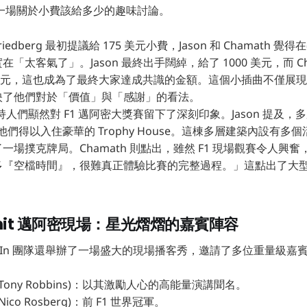
一場關於小費該給多少的趣味討論。
edberg 最初提議給 175 美元小費，Jason 和 Chamath 
「太客氣了」。Jason 最終出手闊綽，給了 1000 美元，而 Ch
0 美元，這也成為了最終大家達成共識的金額。這個小插曲不僅展
映了他們對於「價值」與「感謝」的看法。
主持人們顯然對 F1 邁阿密大獎賽留下了深刻印象。Jason 提及
，他們得以入住豪華的 Trophy House。這棟多層建築內設有
一場撲克牌局。Chamath 則點出，雖然 F1 現場觀賽令人興
多『空檔時間』，很難真正體驗比賽的完整過程。」這點出了大
ummit 邁阿密現場：星光熠熠的嘉賓陣容
l-In 團隊還舉辦了一場盛大的現場播客秀，邀請了多位重量級嘉
Tony Robbins)：以其激勵人心的高能量演講聞名。
ico Rosberg)：前 F1 世界冠軍。