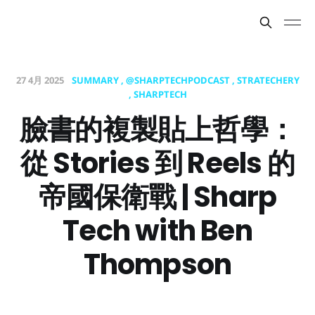
27 4月 2025
SUMMARY
@SHARPTECHPODCAST
STRATECHERY
SHARPTECH
臉書的複製貼上哲學：
從 Stories 到 Reels 的
帝國保衛戰 | Sharp
Tech with Ben
Thompson