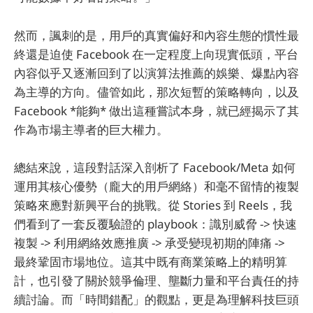
然而，諷刺的是，用戶的真實偏好和內容生態的慣性最
終還是迫使 Facebook 在一定程度上向現實低頭，平台
內容似乎又逐漸回到了以演算法推薦的娛樂、爆點內容
為主導的方向。儘管如此，那次短暫的策略轉向，以及
Facebook *能夠* 做出這種嘗試本身，就已經揭示了其
作為市場主導者的巨大權力。
總結來說，這段對話深入剖析了 Facebook/Meta 如何
運用其核心優勢（龐大的用戶網絡）和毫不留情的複製
策略來應對新興平台的挑戰。從 Stories 到 Reels，我
們看到了一套反覆驗證的 playbook：識別威脅 -> 快速
複製 -> 利用網絡效應推廣 -> 承受變現初期的陣痛 ->
最終鞏固市場地位。這其中既有商業策略上的精明算
計，也引發了關於競爭倫理、壟斷力量和平台責任的持
續討論。而「時間錯配」的觀點，更是為理解科技巨頭