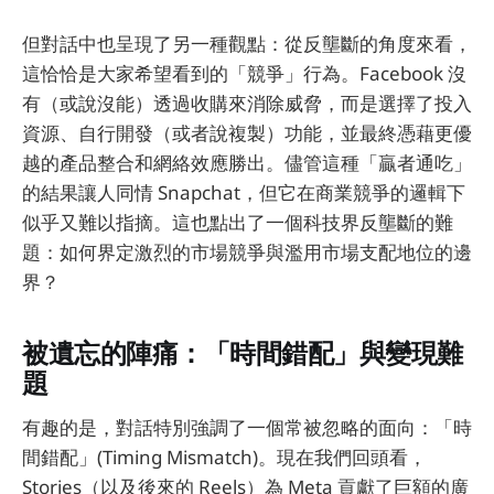
但對話中也呈現了另一種觀點：從反壟斷的角度來看，
這恰恰是大家希望看到的「競爭」行為。Facebook 沒
有（或說沒能）透過收購來消除威脅，而是選擇了投入
資源、自行開發（或者說複製）功能，並最終憑藉更優
越的產品整合和網絡效應勝出。儘管這種「贏者通吃」
的結果讓人同情 Snapchat，但它在商業競爭的邏輯下
似乎又難以指摘。這也點出了一個科技界反壟斷的難
題：如何界定激烈的市場競爭與濫用市場支配地位的邊
界？
被遺忘的陣痛：「時間錯配」與變現難
題
有趣的是，對話特別強調了一個常被忽略的面向：「時
間錯配」(Timing Mismatch)。現在我們回頭看，
Stories（以及後來的 Reels）為 Meta 貢獻了巨額的廣