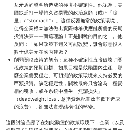
互矛盾的聲明所造成的極度不確定性。他認為，美
國缺乏打一場持久貿易戰的政治意願（或稱「膽
量」/ "stomach"）。這種反覆無常的政策環境，
使得企業根本無法做出實際轉移供應鏈所需的長期
投資決策——而這理論上正是關稅的目的之一。他
反問：「如果政策下週又可能改變，誰會願意投入
數十億美元在國內建廠？」
削弱關稅政策的初衷：這種不確定性直接破壞了關
稅政策的預期目標。如果目標是鼓勵國內生產，那
麼企業需要穩定、可預測的政策環境來支持必要的
巨額投資。缺乏穩定性，關稅最終只會淪為一種變
相的稅收，或在系統中產生「無謂損失」
（deadweight loss，意指資源配置效率低下造成
的浪費），卻無法實現結構性的轉變。
這段討論凸顯了在如此動盪的政策環境下，企業（以及