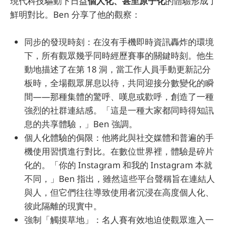
現代科技驅動下日益
個人化、甚至原子化
的體驗形成了
鮮明對比。Ben 分享了他的觀察：
同步的發現時刻：在沒有手機即時資訊轟炸的環境
下，所有觀眾幾乎同時經歷賽事的關鍵時刻。他生
動地描述了在第 18 洞，當工作人員手動更新記分
板時，全場觀眾屏息以待，共同迎接分數變化的瞬
間——那種集體的驚呼、嘆息或歡呼，創造了一種
強烈的社群連結感。「這是一種大家都同時得知訊
息的共享體驗，」Ben 強調。
個人化體驗的侷限：他將此與社交媒體和普遍的手
機使用習慣進行對比。在數位世界裡，體驗是碎片
化的。「你的 Instagram 和我的 Instagram 本就
不同，」Ben 指出，雖然這些平台聲稱旨在連結人
與人，但它們往往導致使用者沉浸在高度個人化、
彼此隔離的現實中。
強制「觸摸草地」：名人賽有效地迫使觀眾進入一