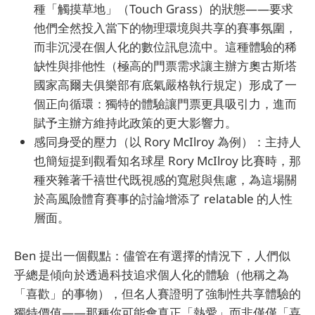
種「觸摸草地」（Touch Grass）的狀態——要求
他們全然投入當下的物理環境與共享的賽事氛圍，
而非沉浸在個人化的數位訊息流中。這種體驗的稀
缺性與排他性（極高的門票需求讓主辦方奧古斯塔
國家高爾夫俱樂部有底氣嚴格執行規定）形成了一
個正向循環：獨特的體驗讓門票更具吸引力，進而
賦予主辦方維持此政策的更大影響力。
感同身受的壓力（以 Rory McIlroy 為例）：主持人
也簡短提到觀看知名球星 Rory McIlroy 比賽時，那
種夾雜著千禧世代既視感的寬慰與焦慮，為這場關
於高風險體育賽事的討論增添了 relatable 的人性
層面。
Ben 提出一個觀點：儘管在有選擇的情況下，人們似
乎總是傾向於透過科技追求個人化的體驗（他稱之為
「喜歡」的事物），但名人賽證明了強制性共享體驗的
獨特價值——那種你可能會真正「熱愛」而非僅僅「喜