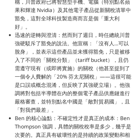
稱，川普政府已將智慧型手機、電腦（特別點名蘋
果和輝達 Nvidia）及其他電子產品從新關稅清單中
豁免，這對全球科技製造商而言是個「重大利
好」。
迅速的逆轉與澄清：然而到了週日，時任總統川普
強硬駁斥了豁免的說法。他宣稱：「沒有人…可以
脫身」，並表示這些產品並未獲得豁免，只是被移
入了不同的「關稅分類」（tariff bucket），且仍
需遵守現有（或即將實施）的關稅（他甚至提到了
一個令人費解的「20% 芬太尼關稅」——這很可能
是口誤或概念混淆，但反映了其強硬立場）。他強
調將對包括半導體在內的整個電子產品供應鏈進行
嚴格審查，並特別點名中國是「敵對貿易國」，且
「對我們最差」。
Ben 的核心論點：不確定性才是真正的成本：Ben
Thompson 強調，具體的關稅稅率是多少，幾乎是
次要的。真正具有破壞性的是持續的政策變動和相