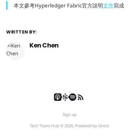
本文參考Hyperledger Fabric官方說明
文件
寫成
WRITTEN BY:
Ken Chen
Sign up
Tech Titans Hub © 2026. Powered by
Ghost