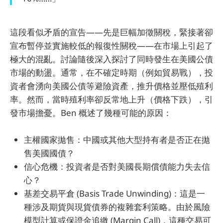
這段看似矛盾的宣告——先是巨幅加徵關稅，緊接著卻
宣布暫停並實施較低的報復性關稅——在市場上引起了
極大的混亂。討論隨後深入探討了同時發生在美國公債
市場的動盪。通常，在不確定時期（例如貿易戰），投
資者會湧向美國公債等避險資產，推升價格並壓低殖利
率。然而，當時殖利率卻反常地上升（價格下跌），引
發市場擔憂。Ben 概述了幾種可能的原因：
主權國家拋售：中國或其他大型持有者是否正在拋
售美國國債？
信心危機：投資者是否對美國長期償債能力失去信
心？
基差交易平倉 (Basis Trade Unwinding)：這是一
種涉及期貨與現貨債券的複雜套利策略。由於風險
模型計算或保證金追繳 (Margin Call)，這種交易可