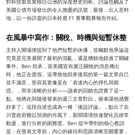
對科技製造業移往亞洲的深度歷史剖析。討論也觸及了
美國公債市場發出的令人擔憂的訊號，最後，出人意料
地，以一份詳盡的日本鈴鹿 F1 賽事觀賽報告作結。
在風暴中寫作：關稅、時機與短暫休整
主持人開場便提到了他們短暫的休播，並幽默地爭論這
究竟是完美避開了最初的混亂，還是糟糕地錯過了關鍵
事件。Ben 坦承，當美國宣布廣泛關稅的消息傳出
時，他正在度假。這導致他回來後寫的第一篇文章自己
並不滿意，形容其更像是在「表達內心的掙扎與困
惑」，而非清晰的分析——讀者的回饋也證實了這一
點。他將此與隨後發表的週三文章對比，後者讓他感覺
好多了。這段自述也成為一種「後設評論」，點出了在
川普政府難以預測的作風下，新聞環境快速變化且經常
動盪，進行分析的困難度。Ben 從中學到的核心教訓
是：在發表文章前，內心的確信和思路清晰至關重要，