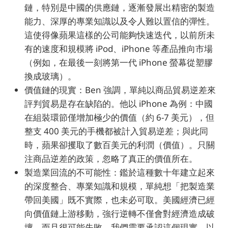
鏈，特別是中國的供應鏈，逐漸發展出精密的製造
能力、深厚的專業知識以及令人難以置信的彈性。
這使得像蘋果這樣的公司能夠快速迭代，以前所未
有的速度和規模將 iPod、iPhone 等產品推向市場
（例如，在最後一刻將第一代 iPhone 螢幕從塑膠
換成玻璃）。
價值鏈的現實：Ben 強調，單純以商品貿易逆差來
評判貿易是存在缺陷的。他以 iPhone 為例：中國
在組裝環節僅增加極少的價值（約 6-7 美元），但
整支 400 美元的手機都被計入貿易逆差；與此同
時，蘋果卻攫取了數百美元的利潤（價值）。只關
注商品逆差的政策，忽略了真正的價值所在。
製造業回流的不可能性：鑑於這種數十年建立起來
的深度整合、專業知識和規模，單純想「把製造業
帶回美國」既不實際，也未必可取。美國經濟已經
向價值鏈上游移動，強行逆轉不僅會對經濟造成破
壞，而且很可能失敗。我們需要承認這個現實，以