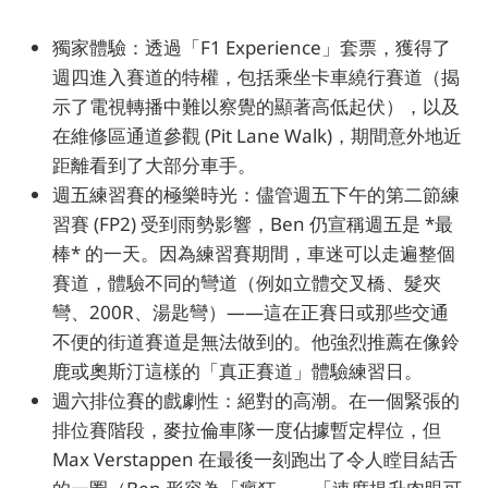
獨家體驗：透過「F1 Experience」套票，獲得了
週四進入賽道的特權，包括乘坐卡車繞行賽道（揭
示了電視轉播中難以察覺的顯著高低起伏），以及
在維修區通道參觀 (Pit Lane Walk)，期間意外地近
距離看到了大部分車手。
週五練習賽的極樂時光：儘管週五下午的第二節練
習賽 (FP2) 受到雨勢影響，Ben 仍宣稱週五是 *最
棒* 的一天。因為練習賽期間，車迷可以走遍整個
賽道，體驗不同的彎道（例如立體交叉橋、髮夾
彎、200R、湯匙彎）——這在正賽日或那些交通
不便的街道賽道是無法做到的。他強烈推薦在像鈴
鹿或奧斯汀這樣的「真正賽道」體驗練習日。
週六排位賽的戲劇性：絕對的高潮。在一個緊張的
排位賽階段，麥拉倫車隊一度佔據暫定桿位，但
Max Verstappen 在最後一刻跑出了令人瞠目結舌