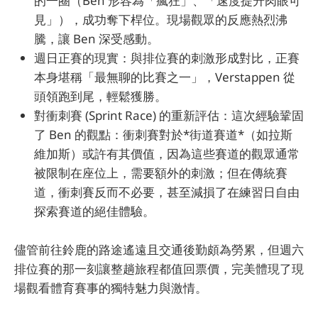
的一圈（Ben 形容為「瘋狂」、「速度提升肉眼可
見」），成功奪下桿位。現場觀眾的反應熱烈沸
騰，讓 Ben 深受感動。
週日正賽的現實：與排位賽的刺激形成對比，正賽
本身堪稱「最無聊的比賽之一」，Verstappen 從
頭領跑到尾，輕鬆獲勝。
對衝刺賽 (Sprint Race) 的重新評估：這次經驗鞏固
了 Ben 的觀點：衝刺賽對於*街道賽道*（如拉斯
維加斯）或許有其價值，因為這些賽道的觀眾通常
被限制在座位上，需要額外的刺激；但在傳統賽
道，衝刺賽反而不必要，甚至減損了在練習日自由
探索賽道的絕佳體驗。
儘管前往鈴鹿的路途遙遠且交通後勤頗為勞累，但週六
排位賽的那一刻讓整趟旅程都值回票價，完美體現了現
場觀看體育賽事的獨特魅力與激情。