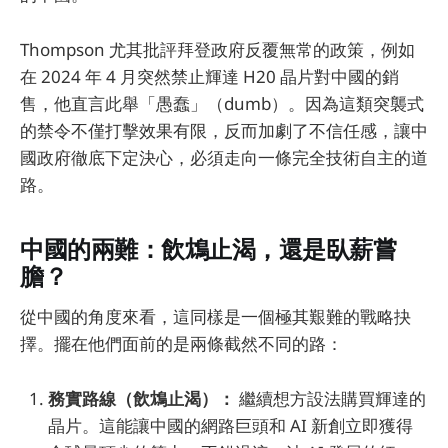
Thompson 尤其批評拜登政府反覆無常的政策，例如
在 2024 年 4 月突然禁止輝達 H20 晶片對中國的銷
售，他直言此舉「愚蠢」（dumb）。因為這類突襲式
的禁令不僅打擊效果有限，反而加劇了不信任感，讓中
國政府徹底下定決心，必須走向一條完全技術自主的道
路。
中國的兩難：飲鴆止渴，還是臥薪嘗
膽？
從中國的角度來看，這同樣是一個極其艱難的戰略抉
擇。擺在他們面前的是兩條截然不同的路：
務實路線（飲鴆止渴）：
繼續想方設法購買輝達的
晶片。這能讓中國的網路巨頭和 AI 新創立即獲得