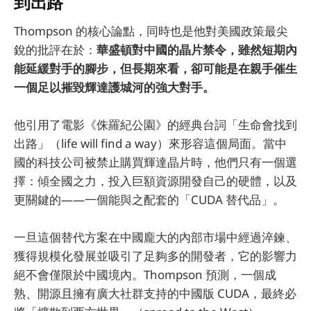
到出路
Thompson 的核心論點，同時也是他對美國政策最尖
銳的批評在於：
華盛頓對中國的晶片禁令，雖然短期內
能延緩對手的腳步，但長期來看，卻可能是在親手催生
一個足以摧毀輝達護城河的強大對手。
他引用了電影《侏羅紀公園》的經典台詞「生命會找到
出路」（life will find a way）來形容這個局面。當中
國的科技公司被禁止購買輝達晶片時，他們只有一個選
擇：傾全國之力，投入巨額資源開發自己的硬體，以及
更關鍵的——一個能與之配套的「CUDA 替代品」。
一旦這個替代方案在中國龐大的內部市場中經過淬鍊、
獲得規模化發展並吸引了足夠多的開發者，它的影響力
絕不會僅限於中國境內。Thompson 預測，一個成
熟、開源且擁有廣大社群支持的中國版 CUDA，最終必