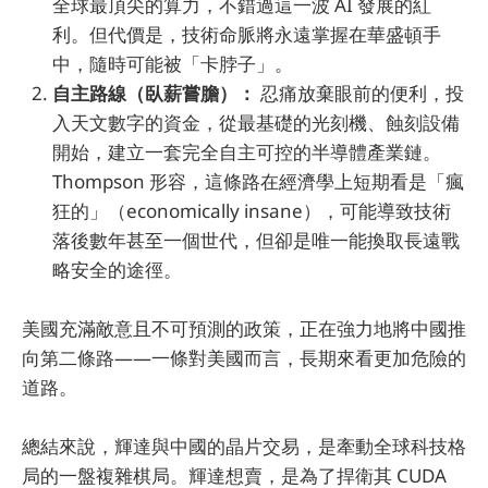
全球最頂尖的算力，不錯過這一波 AI 發展的紅
利。但代價是，技術命脈將永遠掌握在華盛頓手
中，隨時可能被「卡脖子」。
自主路線（臥薪嘗膽）：
忍痛放棄眼前的便利，投
入天文數字的資金，從最基礎的光刻機、蝕刻設備
開始，建立一套完全自主可控的半導體產業鏈。
Thompson 形容，這條路在經濟學上短期看是「瘋
狂的」（economically insane），可能導致技術
落後數年甚至一個世代，但卻是唯一能換取長遠戰
略安全的途徑。
美國充滿敵意且不可預測的政策，正在強力地將中國推
向第二條路——一條對美國而言，長期來看更加危險的
道路。
總結來說，輝達與中國的晶片交易，是牽動全球科技格
局的一盤複雜棋局。輝達想賣，是為了捍衛其 CUDA