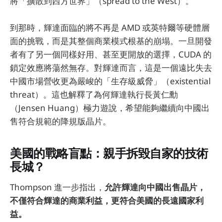
將「擴散到西方世界」（spread to the West）。
到那時，輝達面臨的將不再是 AMD 或英特爾等硬體層
面的挑戰，而是其整個商業模式根基的崩塌。一旦開發
者有了另一個同樣好用、甚至更開放的選擇，CUDA 的
鎖定效應將蕩然無存。對輝達而言，這是一個遠比失去
中國市場營收更為嚴峻的「生存級威脅」（existential
threat）。這也解釋了為何輝達執行長黃仁勳
（Jensen Huang）極力遊說，希望能夠繼續向中國出
售符合規範的降規版晶片。
美國的戰略盲點：親手拆毀自家的技術
長城？
Thompson 進一步指出，
允許輝達向中國出售晶片，
不僅符合輝達的商業利益，更符合美國的長遠國家利
益。