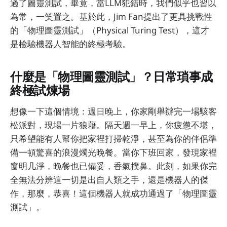
過了圖靈測試，畢竟，當LLM犯錯時，我們似乎也習以
為常，一笑置之。基於此，Jim Fan提出了更具挑戰性
的「物理圖靈測試」（Physical Turing Test），這才
是檢驗機器人智能的終極考驗。
什麼是「物理圖靈測試」？日常瑣事成
終極試煉場
想像一下這個情境：週日晚上，你家剛舉辦完一場駭客
松派對，現場一片狼藉。隔天週一早上，你疲憊不堪，
只希望能有人幫你把家裡打掃乾淨，甚至為你的伴侶準
備一頓驚喜的浪漫燭光晚餐。當你下班回家，發現家裡
窗明几淨，晚餐也已備妥，香氣撲鼻。此刻，如果你完
全無法分辨這一切是出自人類之手，還是機器人的傑
作，那麼，恭喜！這個機器人就成功通過了「物理圖靈
測試」。