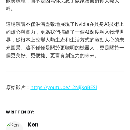
微笑臉龐，而不是因為你又忘了做家務而對你大喊大
叫。
這場演講不僅淋漓盡致地展現了Nvidia在具身AI技術上
的雄心與實力，更為我們描繪了一個AI深度融入物理世
界，從根本上改變人類生產和生活方式的激動人心的未
來圖景。這不僅僅是關於更聰明的機器人，更是關於一
個更美好、更便捷、更富有創造力的未來。
原始影片：
https://youtu.be/_2NijXqBESI
WRITTEN BY:
Ken