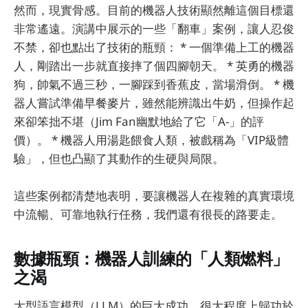
然而，現實骨感。目前的機器人技術顯然離這個目標還
非常遙遠。演講中展示的一些「翻車」案例，讓人忍俊
不禁，卻也點出了技術的瓶頸： * 一個準備上工的機器
人，剛踏出一步就直接摔了個四腳朝天。 * 英勇的機器
狗，帥氣不過三秒，一腳踩到香蕉皮，當場滑倒。 * 機
器人嘗試準備早餐麥片，雖然能辨識出牛奶，但操作起
來卻笨拙不堪（Jim Fan幽默地給了它「A-」的評
價）。 * 機器人用湯匙餵食人類，被戲稱為「VIP級體
驗」，但也凸顯了其動作的生硬與局限。
這些案例都清楚地表明，要讓機器人在複雜的真實環境
中流暢、可靠地執行任務，我們還有很長的路要走。
數據瓶頸：機器人訓練的「人類燃料」
之渴
大型語言模型（LLM）的巨大成功，很大程度上歸功於