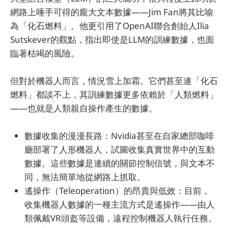
網路上唾手可得的龐大文本數據——Jim Fan將其比喻
為「化石燃料」。他更引用了OpenAI聯合創始人Ilia
Sutskever的觀點，指出即使是LLM的訓練數據，也面
臨著枯竭的風險。
但對於機器人而言，情況雪上加霜。它們甚至連「化石
燃料」都談不上，其訓練數據更多依賴於「人類燃料」
——也就是人類親自操作產生的數據。
數據收集的漫漫長路：Nvidia甚至在自家總部咖啡
廳部署了人形機器人，試圖收集真實世界中的互動
數據。這些數據是連續的關節控制信號，與文本不
同，無法簡單地從網路上抓取。
遙操作（Teleoperation）的昂貴與低效：目前，
收集機器人數據的一種主流方式是遙操作——由人
類佩戴VR頭盔等設備，遠程控制機器人執行任務。