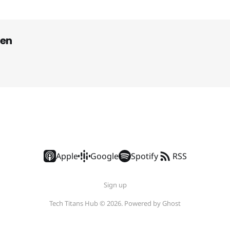
en
Apple
Google
Spotify
RSS
Sign up
Tech Titans Hub © 2026. Powered by
Ghost