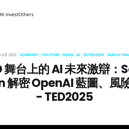
RK invest
Others
5 4月 2025
SUMMARY
YOUTUBE
NEWS
AI
INTERVIEW
SAM ALTM
D 舞台上的 AI 未來激辯：
an 解密 OpenAI 藍圖、
- TED2025