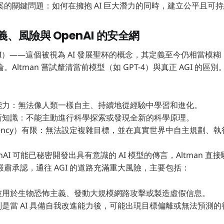
的關鍵問題：如何在擁抱 AI 巨大潛力的同時，建立公平且可
義、風險與 OpenAI 的安全網
I）——這個被視為 AI 發展聖杯的概念，其定義至今仍相當模糊，即
Altman 嘗試釐清當前模型（如 GPT-4）與真正 AGI 的
能力：無法像人類一樣自主、持續地從經驗中學習和進化。
新知識：不能主動進行科學探索或發現全新的科學原理。
ency）有限：無法設定複雜目標，並在真實世界中自主規劃、
nAI 可能已秘密開發出具有意識的 AI 模型的傳言，Altman 
肅承認，通往 AGI 的道路充滿重大風險，主要包括：
被用於生物恐怖主義、發動大規模網路攻擊或製造虛假信息。
是當 AI 具備自我改進能力後，可能出現目標偏離或無法預測的