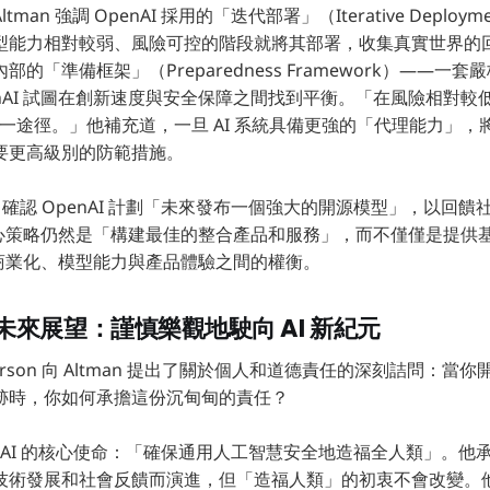
man 強調 OpenAI 採用的「迭代部署」（Iterative Deplo
型能力相對較弱、風險可控的階段就將其部署，收集真實世界的
的「準備框架」（Preparedness Framework）——一
nAI 試圖在創新速度與安全保障之間找到平衡。「在風險相對較
的唯一途徑。」他補充道，一旦 AI 系統具備更強的「代理能力」
要更高級別的防範措施。
an 確認 OpenAI 計劃「未來發布一個強大的開源模型」，以回
的核心策略仍然是「構建最佳的整合產品和服務」，而不僅僅是提供
放與商業化、模型能力與產品體驗之間的權衡。
來展望：謹慎樂觀地駛向 AI 新紀元
rson 向 Altman 提出了關於個人和道德責任的深刻詰問：當
跡時，你如何承擔這份沉甸甸的責任？
 OpenAI 的核心使命：「確保通用人工智慧安全地造福全人類」。
技術發展和社會反饋而演進，但「造福人類」的初衷不會改變。