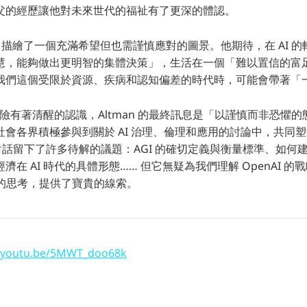
父的經歷讓他對未來世代的福祉有了更深的體認。
an 描繪了一個充滿希望但也需謹慎應對的圖景。他期待，在 AI 
慧，能夠做出更明智的集體決策」，生活在一個「難以置信的富
我們這個受限於資源、疾病和認知偏差的時代時，可能會帶著「
在風險有著清醒的認識，Altman 的最終訊息是「以謹慎而非恐懼
社會各界積極參與到關於 AI 治理、倫理和應用的討論中，共同
這場對話留下了許多待解的議題：AGI 的確切定義與衡量標準、如何建
在 AI 時代的具體形態…… 但它無疑為我們理解 OpenAI 的戰
I 終局的思考，提供了寶貴的線索。
//youtu.be/5MWT_doo68k