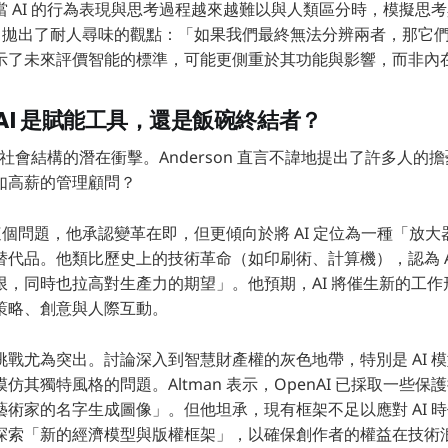
當 AI 的行為表現與思考過程越來越難以與人類區分時，模擬思
an 拋出了耐人尋味的觀點：「如果我們最終無法分辨兩者，那它
示了未來評價智能的標準，可能更側重於其功能與影響，而非內
AI 是賦能工具，還是飯碗終結者？
對社會結構的潛在衝擊。Anderson 直言不諱地提出了許多人的擔
如高薪的管理顧問？
迴避這個問題，他承認變革在即，但更傾向於將 AI 定位為一種「放
替代品。他類比歷史上的技術革命（如印刷術、計算機），認為 A
限，同時也拉高對生產力的期望」。他預期，AI 將催生新的工
策略、創意與人際互動。
挑戰尤為突出。討論深入到智慧財產權的灰色地帶，特別是 AI 
仿其獨特風格的問題。Altman 表示，OpenAI 已採取一些
藝術家的名字生成圖像」。但他坦承，現有框架不足以應對 AI 
探索「新的經濟模型與版權框架」，以確保創作者的權益在技術