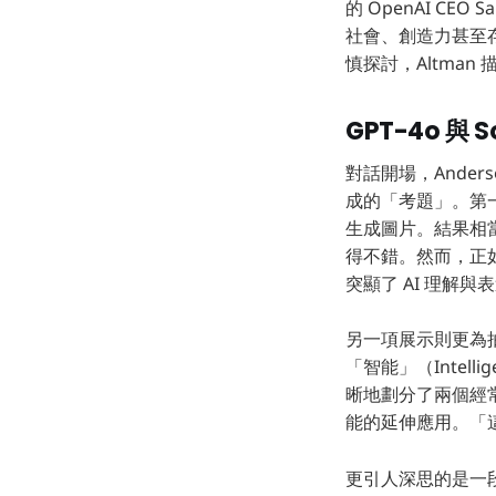
的 OpenAI CE
社會、創造力甚至存
慎探討，Altman
GPT-4o 與
對話開場，Anders
成的「考題」。第一項挑
生成圖片。結果相當
得不錯。然而，正如 
突顯了 AI 理解
另一項展示則更為抽象
「智能」（Intel
晰地劃分了兩個經常
能的延伸應用。「
更引人深思的是一段