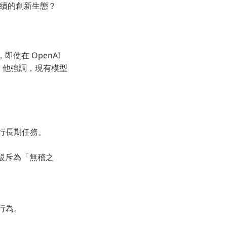
持續的創新生態？
使在 OpenAI
區別。他強調，現有模型
執行長期任務。
直接駁斥為「無稽之
行為。