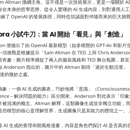
O Sam Altman 擔綱主角。這不僅是一次技術展示，更是一場關於 
在本身的哲學思辨。從令人驚嘆的 AI 生成內容，到對通用人工
 描繪了 OpenAI 的發展路徑，同時也坦誠面對伴隨而來的巨大挑
 Sora 小試牛刀：當 AI 開始「看見」與「創造」
on 便拋出了由 OpenAI 最新模型（如多模態的 GPT-4o 和影片
戰是根據提示「Sam Altman 在 TED 上與 Chris Ander
有趣：圖片精準捕捉了兩人的服裝風格和 TED 舞台氛圍，甚
Anderson 指出的，圖片中的 Altman 顯得「過於生動活
與表達的微妙之處。
：一個 AI 生成的圖表，巧妙地將「意識」（Consciousness
ligence – 解決問題的能力）區分開來。Anderson 對此表示
被混淆的概念。Altman 解釋，這類圖像生成並非獨立功能，而是 
這些模型的核心是理解世界，生成圖像只是其能力的體現之一。
 AI 生成的查理布朗風格漫畫，內容是角色們探討 AI 是否真