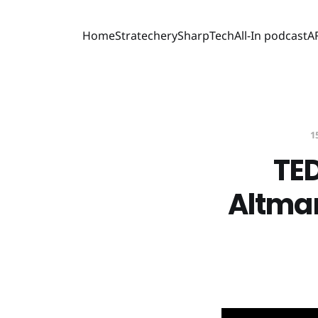
Home
Stratechery
SharpTech
All-In podcast
A
1
TE
Altm