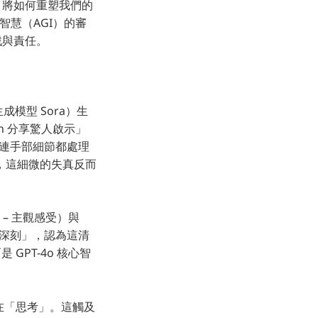
AI 將如何重塑我們的
智慧（AGI）的審
戰與責任。
生成模型 Sora）生
son 分享驚人啟示」
至連手部細節都處理
潑」，這細微的失真反而
 – 主觀感受）與
「印象深刻」，認為這清
GPT-4o 核心智
」
的在「思考」。這觸及