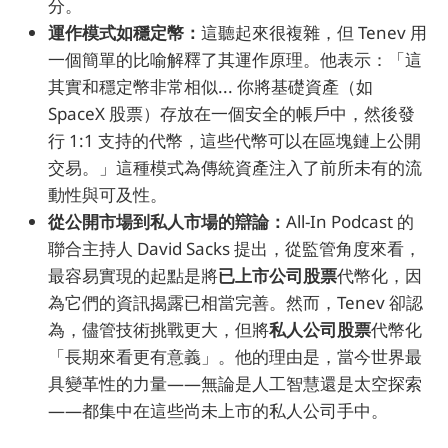
分。
運作模式如穩定幣：
這聽起來很複雜，但 Tenev 用
一個簡單的比喻解釋了其運作原理。他表示：「這
其實和穩定幣非常相似... 你將基礎資產（如
SpaceX 股票）存放在一個安全的帳戶中，然後發
行 1:1 支持的代幣，這些代幣可以在區塊鏈上公開
交易。」這種模式為傳統資產注入了前所未有的流
動性與可及性。
從公開市場到私人市場的辯論：
All-In Podcast 的
聯合主持人 David Sacks 提出，從監管角度來看，
最容易實現的起點是將
已上市公司股票
代幣化，因
為它們的資訊揭露已相當完善。然而，Tenev 卻認
為，儘管技術挑戰更大，但將
私人公司股票
代幣化
「長期來看更有意義」。他的理由是，當今世界最
具變革性的力量——無論是人工智慧還是太空探索
——都集中在這些尚未上市的私人公司手中。