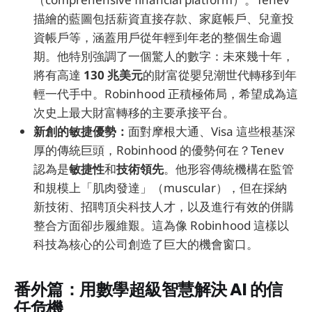
描繪的藍圖包括薪資直接存款、家庭帳戶、兒童投
資帳戶等，涵蓋用戶從年輕到年老的整個生命週
期。他特別強調了一個驚人的數字：未來幾十年，
將有高達
130 兆美元
的財富從嬰兒潮世代轉移到年
輕一代手中。Robinhood 正積極佈局，希望成為這
次史上最大財富轉移的主要承接平台。
新創的敏捷優勢：
面對摩根大通、Visa 這些根基深
厚的傳統巨頭，Robinhood 的優勢何在？Tenev
認為是
敏捷性
和
技術領先
。他形容傳統機構在監管
和規模上「肌肉發達」（muscular），但在採納
新技術、招聘頂尖科技人才，以及進行有效的併購
整合方面卻步履維艱。這為像 Robinhood 這樣以
科技為核心的公司創造了巨大的機會窗口。
番外篇：用數學超級智慧解決 AI 的信
任危機