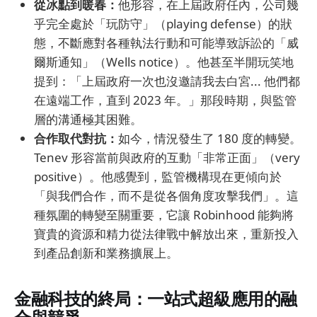
從冰點到暖春：
他形容，在上屆政府任內，公司幾
乎完全處於「玩防守」（playing defense）的狀
態，不斷應對各種執法行動和可能導致訴訟的「威
爾斯通知」（Wells notice）。他甚至半開玩笑地
提到：「上屆政府一次也沒邀請我去白宮... 他們都
在遠端工作，直到 2023 年。」那段時期，與監管
層的溝通極其困難。
合作取代對抗：
如今，情況發生了 180 度的轉變。
Tenev 形容當前與政府的互動「非常正面」（very
positive）。他感覺到，監管機構現在更傾向於
「與我們合作，而不是從各個角度攻擊我們」。這
種氛圍的轉變至關重要，它讓 Robinhood 能夠將
寶貴的資源和精力從法律戰中解放出來，重新投入
到產品創新和業務擴展上。
金融科技的終局：一站式超級應用的融