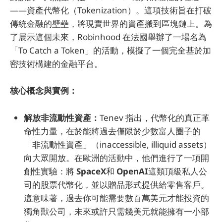
——資產代幣化（Tokenization）。這項技術旨在打破
傳統金融的壁壘，將現實世界的資產搬到區塊鏈上。為
了展示這個未來，Robinhood 在法國舉辦了一場名為
「To Catch a Token」的活動，模擬了一個完全基於加
密技術構建的金融平台。
核心概念與實例：
解放非流動性資產：
Tenev 指出，代幣化的真正革
命性力量，在於能將過去僅限於少數富人圈子的
「非流動性資產」（inaccessible, illiquid assets）
向大眾開放。在歐洲的活動中，他們進行了一項開
創性實驗：將
SpaceX
和
OpenAI
這類頂級私人公
司的股票代幣化，並以贈品形式提供給零售客戶。
這意味著，過去你可能需要數百萬美元才能投資的
獨角獸公司，未來或許只需幾美元就能擁有一小部